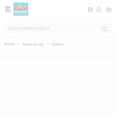
Que recherchez-vous ?
RECHERCHES FRÉQUENTES
Choisir son spa
Parfums
1
.
pompe filtration piscine
2
.
piscine hors sol
3
.
robot piscine
4
.
aspirateur
5
.
chlore
6
.
tuyau
7
.
spa
8
.
aspirateur piscine