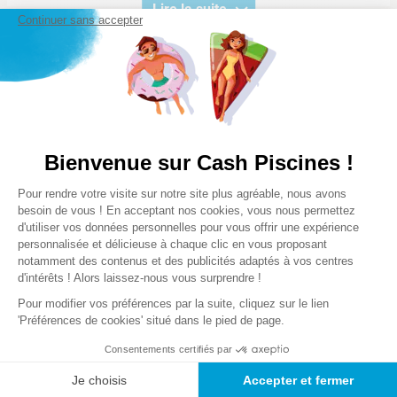
Lire la suite
Continuer sans accepter
Notre satisfaction, la votre
Avis clients
Bienvenue sur Cash Piscines !
Plateforme de Gestion du Consentem
Pour rendre votre visite sur notre site plus agréable, nous avons
Chargement de la synthèse…
Axeptio consent
besoin de vous ! En acceptant nos cookies, vous nous permettez
d'utiliser vos données personnelles pour vous offrir une expérience
Veuillez vous connecter pour écrire un avis.
personnalisée et délicieuse à chaque clic en vous proposant
notamment des contenus et des publicités adaptés à vos centres
d'intérêts ! Alors laissez-nous vous surprendre !
Le plus récent
Pour modifier vos préférences par la suite, cliquez sur le lien
'Préférences de cookies' situé dans le pied de page.
Chargement des avis…
Consentements certifiés par
Je choisis
Accepter et fermer