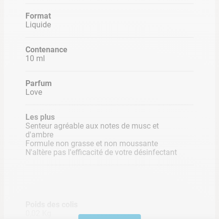
Formulation 100% Made in France
Format
Tolérance maximale : ni irritant, ni dangereux pour la
Liquide
peau et les yeux
Contenance
10 ml
Parfum
Love
Les plus
Senteur agréable aux notes de musc et
d'ambre
Formule non grasse et non moussante
N'altère pas l'efficacité de votre désinfectant
Poids des colis
0,02 Kg