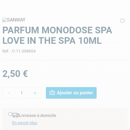
9
.
skimmer
10
.
chlore choc
PARFUM MONODOSE SPA
LOVE IN THE SPA 10ML
Ref.
:
C-11-208604
2
,
50
€
Ajouter au panier
－
＋
Livraison à domicile
En savoir plus