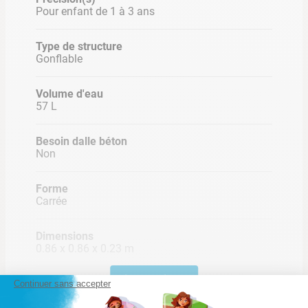
Pour enfant de 1 à 3 ans
Type de structure
Gonflable
Volume d'eau
57 L
Besoin dalle béton
Non
Forme
Carrée
Dimensions
0.86 x 0.86 x 0.23 m
Lire la suite
Coloris piscine
Continuer sans accepter
Multicolore