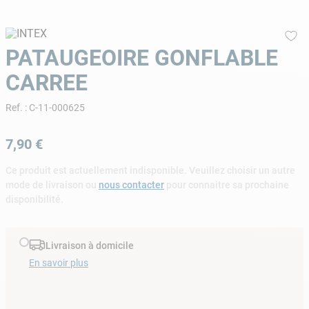
9
.
skimmer
10
.
ph moins
PATAUGEOIRE GONFLABLE
CARREE
Ref.
:
C-11-000625
7
,
90
€
Ce produit est actuellement indisponible. Veuillez choisir un autre
mode de livraison ou
nous contacter
pour connaitre sa prochaine
disponibilité.
Livraison à domicile
En savoir plus