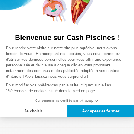
Notre satisfaction, la votre
Poids des colis
0,88 Kg
Avis clients
Bienvenue sur Cash Piscines !
Plateforme de Gestion du Consentem
Pour rendre votre visite sur notre site plus agréable, nous avons
Axeptio consent
Chargement de la synthèse…
besoin de vous ! En acceptant nos cookies, vous nous permettez
d'utiliser vos données personnelles pour vous offrir une expérience
personnalisée et délicieuse à chaque clic en vous proposant
Veuillez vous connecter pour écrire un avis.
notamment des contenus et des publicités adaptés à vos centres
d'intérêts ! Alors laissez-nous vous surprendre !
Le plus récent
Tout
Pour modifier vos préférences par la suite, cliquez sur le lien
'Préférences de cookies' situé dans le pied de page.
Chargement des avis…
Consentements certifiés par
Je choisis
Accepter et fermer