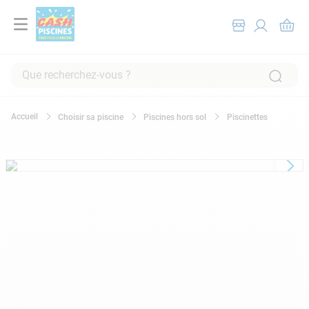
Que recherchez-vous ?
RECHERCHES FRÉQUENTES
Choisir sa piscine
Piscines hors sol
Piscinettes
1
.
pompe filtration piscine
2
.
piscine hors sol
3
.
robot piscine
4
.
aspirateur
5
.
chlore
6
.
tuyau
7
.
aspirateur piscine
8
.
spa