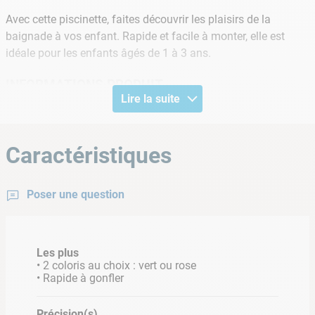
Avec cette piscinette, faites découvrir les plaisirs de la
baignade à vos enfant. Rapide et facile à monter, elle est
idéale pour les enfants âgés de 1 à 3 ans.
INFORMATIONS PRODUIT
Lire la suite
Age: de 1 à 3 ans
Dimensions: 86 x 86 x 23 cm
Caractéristiques
Volume d'eau: 57 L
4 coloris : vert, rose, bleu et rouge (
coloris aléatoire
selon stock disponible
)
Poser une question
Les plus
• 2 coloris au choix : vert ou rose
• Rapide à gonfler
Précision(s)