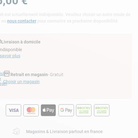
5
,
00
€
it est actuellement indisponible. Veuillez choisir un autre mode de
n ou
nous contacter
pour connaitre sa prochaine disponibilité.
Livraison à domicile
Indisponible
savoir plus
sir
Retrait en magasin
- Gratuit
n
Choisir un magasin
sin
Magasins & Livraison partout en france