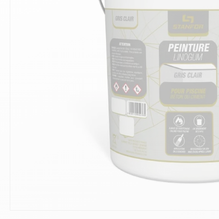
10
.
ch