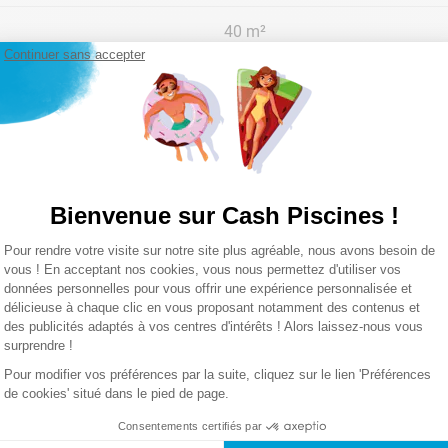
40 m²
Continuer sans accepter
Brosse, rouleau
8 m²/L
5 jours
Bienvenue sur Cash Piscines !
Lire la suite
Séchage rapide
Plateforme de Gestion du Consentemen
Pour rendre votre visite sur notre site plus agréable, nous avons besoin de
Axeptio consent
vous ! En acceptant nos cookies, vous nous permettez d'utiliser vos
données personnelles pour vous offrir une expérience personnalisée et
délicieuse à chaque clic en vous proposant notamment des contenus et
des publicités adaptés à vos centres d'intérêts ! Alors laissez-nous vous
surprendre !
Pour modifier vos préférences par la suite, cliquez sur le lien 'Préférences
de cookies' situé dans le pied de page.
Consentements certifiés par