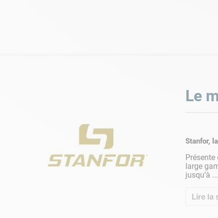
Le m
Stanfor, l
Présente 
large g
jusqu’à ...
Lire la 