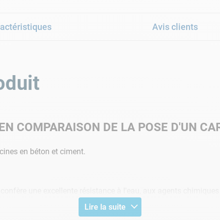
actéristiques
Avis clients
oduit
N COMPARAISON DE LA POSE D'UN CAR
ines en béton et ciment.
onfère une excellente résistance à l'eau, aux agents chimiques et
Lire la suite
afin d'obtenir la bonne texture pour votre peinture !