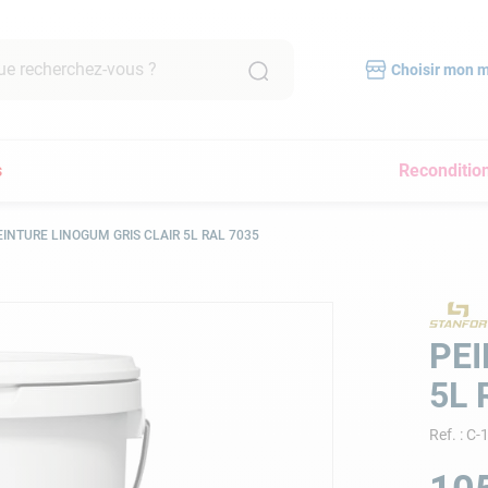
recherchez-vous ?
Choisir mon 
RCHES FRÉQUENTES
s
Reconditio
mpe filtration piscine
scine hors sol
EINTURE LINOGUM GRIS CLAIR 5L RAL 7035
bot piscine
pirateur
lore
PEI
yau
5L 
a
Ref.
:
C-
pirateur piscine
immer