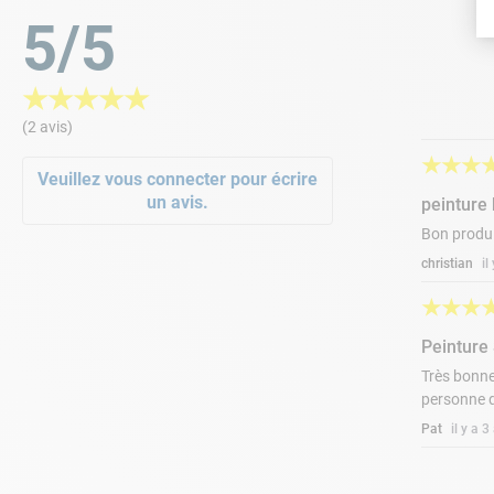
5/5
★
★
★
★
★
(2 avis)
★
★
★
Veuillez vous connecter pour écrire
un avis.
peinture
Bon produi
christian
il
★
★
★
Peinture 
Très bonne
personne qu
Pat
il y a 