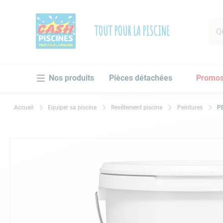
Que 
TOUT POUR LA PISCINE
RECHE
Pièces détachées
Promo
1
.
po
2
.
pi
Equiper sa piscine
Revêtement piscine
Peintures
P
3
.
ro
4
.
as
5
.
ch
6
.
tu
7
.
sp
8
.
as
9
.
sk