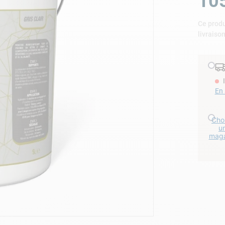
10
lore choc
Ce produ
livraiso
En 
Choi
u
maga