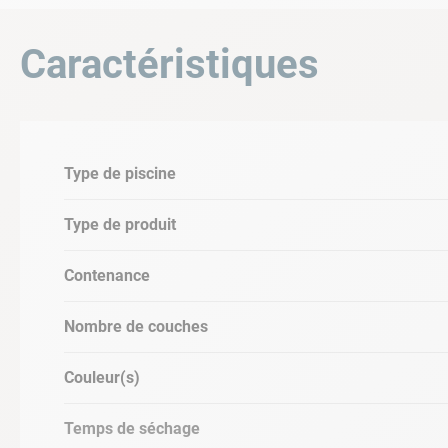
CARACTÈRISTIQUES DU PRODUIT
Caractéristiques
• Séchage, hors poussière, 20-30 minutes
• Recouvrable après 24 heures
• Couvre 40m²
Type de piscine
• Délai avant mis en eau : 5 jours
Type de produit
• Couleur : Gris clair
• Contenance: 5L
Contenance
Nombre de couches
Couleur(s)
Temps de séchage