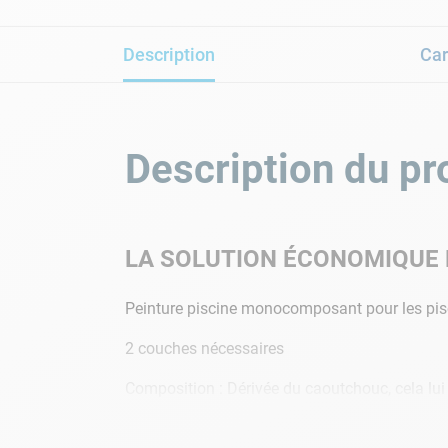
Description
Car
Description du pr
LA SOLUTION ÉCONOMIQUE E
Peinture piscine monocomposant pour les pisc
2 couches nécessaires
Composition : Dérivée du caoutchouc, cela lui c
N'oubliez pas le
diluant pour peinture linogum