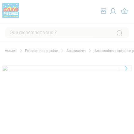
Que recherchez-vous ?
RECHERCHES FRÉQUENTES
Entretenir sa piscine
Accessoires
Accessoires d’entretien 
1
.
pompe filtration piscine
2
.
piscine hors sol
3
.
robot piscine
4
.
aspirateur
5
.
chlore
6
.
tuyau
7
.
spa
8
.
aspirateur piscine