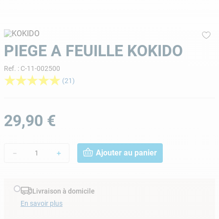
9
.
skimmer
10
.
chlore choc
PIEGE A FEUILLE KOKIDO
Ref.
:
C-11-002500
★
★
★
★
★
(
21
)
29
,
90
€
Ajouter au panier
－
＋
Livraison à domicile
En savoir plus