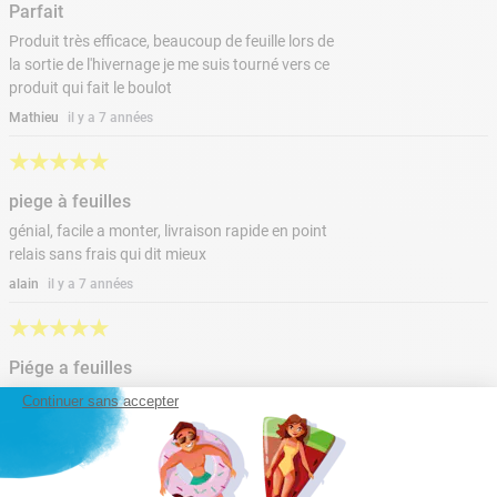
Parfait
Produit très efficace, beaucoup de feuille lors de
la sortie de l'hivernage je me suis tourné vers ce
produit qui fait le boulot
Mathieu
il y a 7 années
★
★
★
★
★
piege à feuilles
génial, facile a monter, livraison rapide en point
relais sans frais qui dit mieux
alain
il y a 7 années
★
★
★
★
★
Piége a feuilles
Très bien
Continuer sans accepter
Béatrice
il y a 7 années
★
★
★
★
★