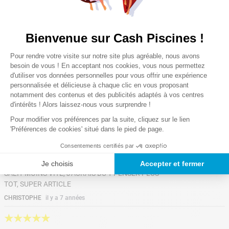
NUL
PRODUIT DESASTREUX
ANDRE
il y a 7 années
Bienvenue sur Cash Piscines !
Plateforme de Gestion du Consentem
★
★
★
★
★
Pour rendre votre visite sur notre site plus agréable, nous avons
Axeptio consent
besoin de vous ! En acceptant nos cookies, vous nous permettez
Super
d'utiliser vos données personnelles pour vous offrir une expérience
personnalisée et délicieuse à chaque clic en vous proposant
Il fait bien le djob surtout avec des balles de
notamment des contenus et des publicités adaptés à vos centres
filtration pour retenir les fines particules
d'intérêts ! Alors laissez-nous vous surprendre !
Stella
il y a 2 années
Pour modifier vos préférences par la suite, cliquez sur le lien
★
★
★
★
★
'Préférences de cookies' situé dans le pied de page.
Consentements certifiés par
SUPER ARTICLE
LE PIEGE A FEUILLE EST EXTRA, LE FILTRE SE
Je choisis
Accepter et fermer
SALIT MOINS VITE, J'AURAIS DÜ Y PENSER PLUS
TOT, SUPER ARTICLE
CHRISTOPHE
il y a 7 années
★
★
★
★
★