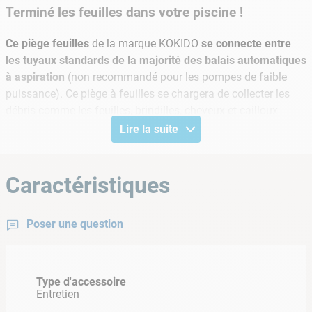
Terminé les feuilles dans votre piscine !
Ce piège feuilles
de la marque KOKIDO
se connecte entre
les tuyaux standards de la majorité des balais automatiques
à aspiration
(non recommandé pour les pompes de faible
puissance). Ce piège à feuilles se chargera de collecter les
débris comme les feuilles, brindilles, cheveux et cailloux
avant qu'ils n'atteignent la pompe ou le filtre.
Il permet donc
Lire la suite
de prolonger la durée de vie de votre pompe
.
Simple
d'utilisation est facile à vider
et se retire aisément de l'eau
grâce à sa poignée ergonomique.
Caractéristiques
ACCESSOIRES INCLUS
Poser une question
• Connecteurs tuyaux
Type d'accessoire
Entretien