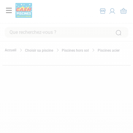
Que recherchez-vous ?
RECHERCHES FRÉQUENTES
Choisir sa piscine
Piscines hors sol
Piscines acier
1
.
pompe filtration piscine
2
.
piscine hors sol
3
.
robot piscine
4
.
aspirateur
5
.
chlore
6
.
tuyau
7
.
spa
8
.
aspirateur piscine