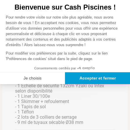
LES CARACTERISTIQUES
Bienvenue sur Cash Piscines !
Plateforme de Gestion du Consentem
Pour rendre votre visite sur notre site plus agréable, nous avons
Axeptio consent
besoin de vous ! En acceptant nos cookies, vous nous permettez
d'utiliser vos données personnelles pour vous offrir une expérience
Caractéristiques
Structure finition
personnalisée et délicieuse à chaque clic en vous proposant
bois cérusé
notamment des contenus et des publicités adaptés à vos centres
Système
d'intérêts ! Alors laissez-nous vous surprendre !
d'accrochage liner
Poser une question
Overlap : spécial
Pour modifier vos préférences par la suite, cliquez sur le lien
piscines hors-sol
'Préférences de cookies' situé dans le pied de page.
Consentements certifiés par
Accessoire(s) inclus
Je choisis
Accepter et fermer
- 1 Structure en acier
Liner PVC gris
Margelles de 15cm
- 1 Échelle de sécurité 132cm Yzaki ou Intex
résistant :
de large
selon disponibilité
30/100ème
- 1 Liner 30/100e
- 1 Skimmer + refoulement
- 1 Tapis de sol
- 1 Téflon
- 2 lots de 3 colliers de serrage
Renforts de 12 cm
- 9 ml de tuyaux sécable Ø38 mm