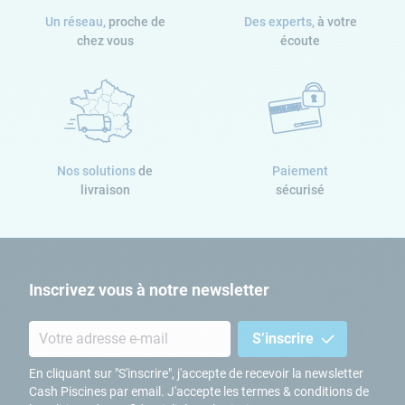
conserver une eau saine et débarrassée de toutes ses
Un réseau,
proche de
Des experts,
à votre
chez vous
écoute
impuretés.
La particularité de l’acier est sa légèreté. Ainsi, vous n’aurez
aucun problème à le manipuler lorsque vous déciderez
d’installer votre
piscine acier hors-sol
dans votre jardin. En
effet, léger, le pourtour en acier sera très simple à manipuler.
Son installation reste simple et accessible : un peu de
Nos solutions
de
Paiement
patience suffit avant de pouvoir profiter pleinement de la
livraison
sécurisé
baignade.
Inscrivez vous à notre newsletter
S’inscrire
En cliquant sur "S'inscrire", j'accepte de recevoir la newsletter
Cash Piscines par email. J'accepte les termes & conditions de