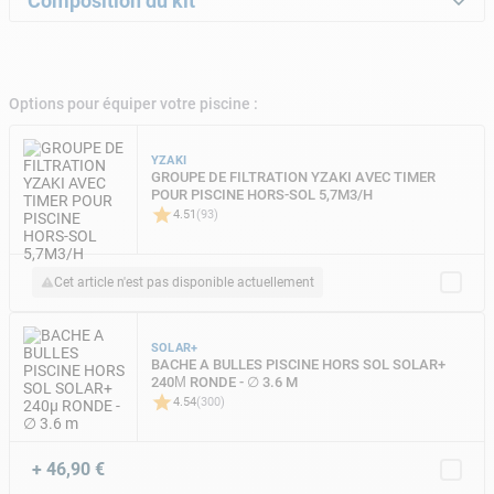
Composition du kit
Quantité
Désignation
Options pour équiper votre piscine :
1
ECHELLE DE SECURITE YZAKI 2X4 MARCHES HAUTEUR 132CM
1
TEFLON
YZAKI
GROUPE DE FILTRATION YZAKI AVEC TIMER
1
TAPIS DE SOL FEUTRE DIAM.4,80M 100Μ
POUR PISCINE HORS-SOL 5,7M3/H
4.51
(
93
)
1
STRUCTURE ACIER 3,50 H 1,20 CERUSE
2
COLLIER DE SERRAGE A VIS INOX 25-40MM POUR TUYAU - LOT DE 3
Cet article n'est pas disponible actuellement
9
TUYAU BLEU PISCINE SECABLE STRONG MURENA - ∅38MM - Sur mesure , vendu au m
SOLAR+
BACHE A BULLES PISCINE HORS SOL SOLAR+
240Μ RONDE - ∅ 3.6 M
4.54
(
300
)
+
46,90 €