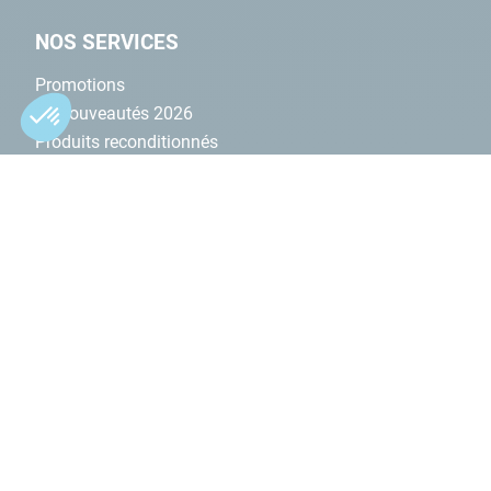
NOS SERVICES
Promotions
💧 Nouveautés 2026
Produits reconditionnés
Prendre RDV en magasin
Les configurateurs
Demande de devis
Nos conseils et Tutos
INFOS LEGALES
Nos garanties
CGV Magasins
CGV Site
Plan du site
Formulaire contact