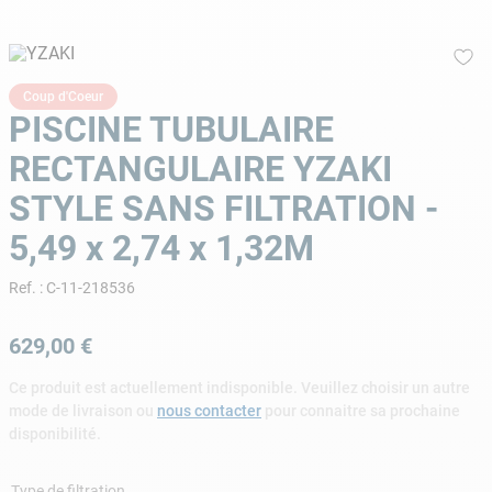
9
.
skimmer
10
.
chlore choc
Coup d'Coeur
PISCINE TUBULAIRE
RECTANGULAIRE YZAKI
STYLE SANS FILTRATION -
5,49 x 2,74 x 1,32M
Ref.
:
C-11-218536
629
,
00
€
Ce produit est actuellement indisponible. Veuillez choisir un autre
mode de livraison ou
nous contacter
pour connaitre sa prochaine
disponibilité.
Type de filtration