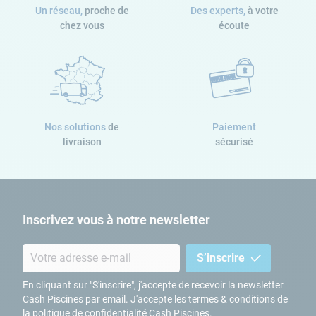
Un réseau,
proche de
Des experts,
à votre
chez vous
écoute
Accessoires inclus
Nos solutions
de
Paiement
Bâche 4 saisons
livraison
sécurisé
Échelle de sécurité
Limite l'évaporation
et conserve la
Permet d'accéder au
température
bassin en toute
sécurité
Inscrivez vous à notre newsletter
S’inscrire
Skimmer de surface
En cliquant sur "S'inscrire", j'accepte de recevoir la newsletter
Cash Piscines par email. J'accepte les termes & conditions de
Pour recueillir les
la
politique de confidentialité Cash Piscines
.
gros résidus à la