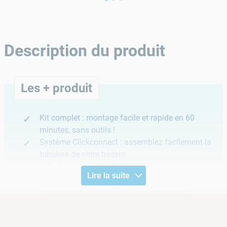
Description du produit
Les + produit
Kit complet : montage facile et rapide en 60
minutes, sans outils !
Système Clickconnect : assemblez facilement la
tubulure de votre bassin
Tubulure en acier galvanisé résistante à la
Lire la suite
corrosion et aux intempéries
Découvrez les piscines Yzaki Style en