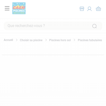
Que recherchez-vous ?
RECHERCHES FRÉQUENTES
Choisir sa piscine
Piscines hors sol
Piscines tubulaires
1
.
pompe filtration piscine
2
.
piscine hors sol
3
.
robot piscine
4
.
aspirateur
5
.
chlore
6
.
tuyau
7
.
spa
8
.
aspirateur piscine