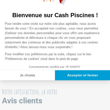
16.5 m3
Bienvenue sur Cash Piscines !
Surface d'installation
Système
Liner Tritech Polar-
6.04 x 3.21 m
Plateforme de Gestion du Consentem
Pour rendre votre visite sur notre site plus agréable, nous avons
Clickconnect
Shield
Axeptio consent
besoin de vous ! En acceptant nos cookies, vous nous permettez
Permet un montage
Offre de meilleures
Besoin dalle béton
d'utiliser vos données personnelles pour vous offrir une expérience
Non
par emboitement en
résistances à la
personnalisée et délicieuse à chaque clic en vous proposant
60 minutes sans
perforation et aux UV,
notamment des contenus et des publicités adaptés à vos centres
d'intérêts ! Alors laissez-nous vous surprendre !
outils par 2 ou 3
permet de rester à
Forme
personnes
l'extérieur toute
Rectangulaire
Pour modifier vos préférences par la suite, cliquez sur le lien
l'année
'Préférences de cookies' situé dans le pied de page.
Lire la suite
Dimensions
Consentements certifiés par
5.49 x 2.74 x 1.32 m
Je choisis
Accepter et fermer
Temps de montage
60 minutes
Notre satisfaction, la votre
Tubulure renforcée
galvanisée
Avis clients
Revêtement
Acier recouvert de
Liner triple épaisseur Tritech
zinc pour résister à la