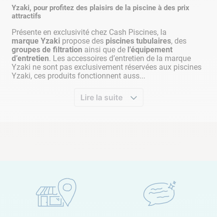
doit profiter d'un
bon ensoleillement
, et se trouver à
Yzaki, pour profitez des plaisirs de la piscine à des prix
proximité
d'une prise de courant et d'un accès à
attractifs
l'eau
.
Présente en exclusivité chez Cash Piscines, la
marque
Yzaki
propose des
piscines tubulaires
, des
groupes de filtration
ainsi que de
l’équipement
d’entretien
. Les accessoires d’entretien de la marque
Yzaki ne sont pas exclusivement réservées aux piscines
Yzaki, ces produits fonctionnent auss...
Une piscine plus écoresponsable, qui
Lire la suite
vous donne le choix de la filtration
De nombreux kits proposent une filtration pas
forcément adaptée à la piscine, ce qui cause des
soucis au niveau de l'entretien du bassin. Celui-ci va
demander plus de temps de filtration, ce qui va
engendrer une
consomation énergétique
supplémentaire
. Pour lutter contre ça, Cash
Piscines vous donne le choix de la filtration pour
correspondre au mieux aux besoins de votre bassin.