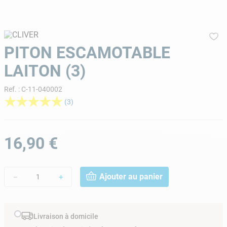
9
.
skimmer
10
.
chlore choc
PITON ESCAMOTABLE
LAITON (3)
Ref.
:
C-11-040002
★
★
★
★
★
(
3
)
16
,
90
€
Ajouter au panier
－
＋
Livraison à domicile