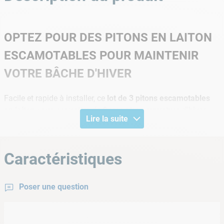
OPTEZ POUR DES PITONS EN LAITON
ESCAMOTABLES POUR MAINTENIR
VOTRE BÂCHE D'HIVER
Facile et rapide à installer, ce
lot de 3 pitons escamotables
en laiton
vous permettra de
fixer votre couverture d'hiver
Lire la suite
comme il se doit.
Conçu pour les
plages de piscine en béton
ou en carrelage
, ces
pitons en laiton
possédent un avantage
non-négligeable : ils sont
escamotables
. Ainsi, vous n'aurez
Caractéristiques
plus besoin de les conserver en haute saison et vous éviterez
de surcroit la gêne qu'ils représentent pour les déplacements.
Néanmoins, si vous ne souhaitez pas avoir à les remettre au
Poser une question
prochain
hivernage
, ces derniers sont également rétractables
et s'enfoncent dans le sol. Enfin, le laiton a pour qualité de
très bien résister aux différentes conditions climatiques, il