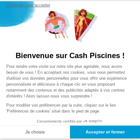
Continuer sans accepter
Poids des colis
0,5 Kg
Lire la suite
Bienvenue sur Cash Piscines !
Notre satisfaction, la votre
Plateforme de Gestion du Consentem
Avis clients
Pour rendre votre visite sur notre site plus agréable, nous avons
Axeptio consent
besoin de vous ! En acceptant nos cookies, vous nous permettez
d'utiliser vos données personnelles pour vous offrir une expérience
personnalisée et délicieuse à chaque clic en vous proposant
Chargement de la synthèse…
notamment des contenus et des publicités adaptés à vos centres
d'intérêts ! Alors laissez-nous vous surprendre !
Veuillez vous connecter pour écrire un avis.
Pour modifier vos préférences par la suite, cliquez sur le lien
'Préférences de cookies' situé dans le pied de page.
Le plus récent
Consentements certifiés par
Chargement des avis…
Je choisis
Accepter et fermer