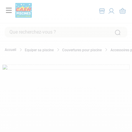
Que recherchez-vous ?
RECHERCHES FRÉQUENTES
Equiper sa piscine
Couvertures pour piscine
Accessoires p
1
.
pompe filtration piscine
2
.
piscine hors sol
3
.
robot piscine
4
.
aspirateur
5
.
chlore
6
.
tuyau
7
.
spa
8
.
aspirateur piscine