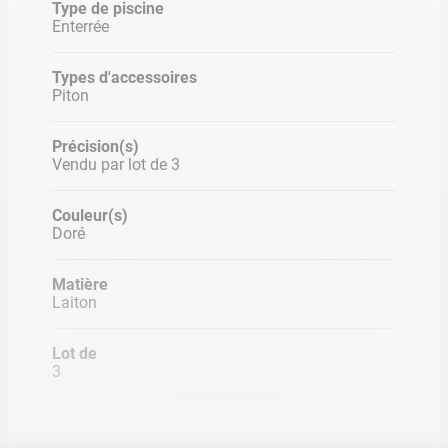
Type de piscine
sera donc parfait pour affronter la rudesse de l'hiver.
Enterrée
INFORMATIONS PRODUIT
Types d'accessoires
Piton
Matière : laiton
Précision(s)
Vendu par lot de 3
Couleur(s)
Doré
Matière
Laiton
Lot de
3