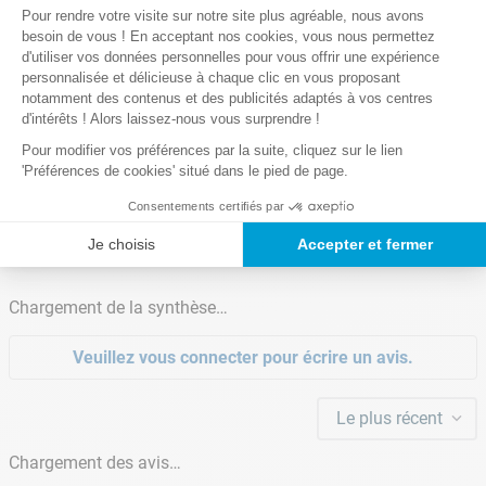
Plateforme de Gestion du Consentem
0,2 Kg
Pour rendre votre visite sur notre site plus agréable, nous avons
Axeptio consent
besoin de vous ! En acceptant nos cookies, vous nous permettez
d'utiliser vos données personnelles pour vous offrir une expérience
Lire la suite
personnalisée et délicieuse à chaque clic en vous proposant
notamment des contenus et des publicités adaptés à vos centres
d'intérêts ! Alors laissez-nous vous surprendre !
Pour modifier vos préférences par la suite, cliquez sur le lien
'Préférences de cookies' situé dans le pied de page.
Notre satisfaction, la votre
Consentements certifiés par
Avis clients
Je choisis
Accepter et fermer
Chargement de la synthèse…
Veuillez vous connecter pour écrire un avis.
Le plus récent
Chargement des avis…