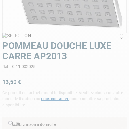
9
.
skimmer
10
.
chlore choc
POMMEAU DOUCHE LUXE
CARRE AP2013
Ref.
:
C-11-002025
13
,
50
€
Ce produit est actuellement indisponible. Veuillez choisir un autre
mode de livraison ou
nous contacter
pour connaitre sa prochaine
disponibilité.
Livraison à domicile