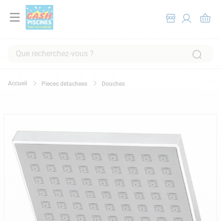
Que recherchez-vous ?
RECHERCHES FRÉQUENTES
Pieces detachees
Douches
1
.
pompe filtration piscine
2
.
piscine hors sol
3
.
robot piscine
4
.
aspirateur
5
.
chlore
6
.
tuyau
7
.
spa
8
.
aspirateur piscine