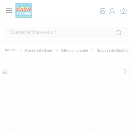
Que recherchez-vous ?
RECHERCHES FRÉQUENTES
Pieces detachees
Filtration piscine
Groupes de filtration
1
.
pompe filtration piscine
2
.
piscine hors sol
3
.
robot piscine
4
.
aspirateur
5
.
chlore
6
.
tuyau
7
.
spa
8
.
aspirateur piscine