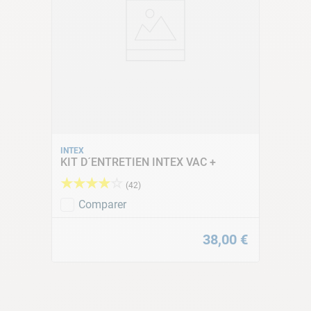
12708FR
à sable 8m3/h
Veuillez consulter la vue éclatée du groupe de filtration INTEX
8M3/H avec timer (C-11-000384). Le numéro encadré en
rouge correspond à la pièce mentionnée ci-dessus.
INTEX
KIT D´ENTRETIEN INTEX VAC +
★
★
★
★
☆
(
42
)
Comparer
38
,
00
€