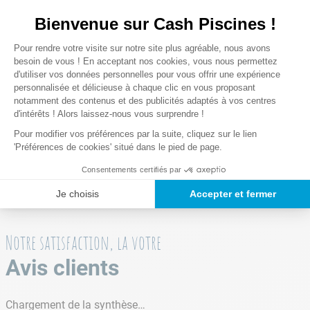
Compatibilité
Compatible avec le filtre 12721FR
Bienvenue sur Cash Piscines !
Plateforme de Gestion du Consentem
Pour rendre votre visite sur notre site plus agréable, nous avons
Les plus
Axeptio consent
besoin de vous ! En acceptant nos cookies, vous nous permettez
Compatible avec le groupe de filtration 8 m³/h
d'utiliser vos données personnelles pour vous offrir une expérience
INTEX avec timer
personnalisée et délicieuse à chaque clic en vous proposant
notamment des contenus et des publicités adaptés à vos centres
Garantie(s)
d'intérêts ! Alors laissez-nous vous surprendre !
2 ans
Pour modifier vos préférences par la suite, cliquez sur le lien
'Préférences de cookies' situé dans le pied de page.
Lire la suite
Consentements certifiés par
Je choisis
Accepter et fermer
Poids des colis
10,5 Kg
Notre satisfaction, la votre
Avis clients
Chargement de la synthèse…