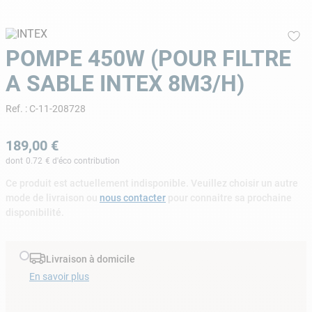
9
.
skimmer
10
.
chlore choc
POMPE 450W (POUR FILTRE
A SABLE INTEX 8M3/H)
Ref.
:
C-11-208728
189
,
00
€
dont
0.72
€ d'éco contribution
Ce produit est actuellement indisponible. Veuillez choisir un autre
mode de livraison ou
nous contacter
pour connaitre sa prochaine
disponibilité.
Livraison à domicile
En savoir plus