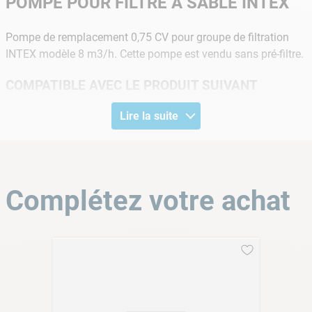
POMPE POUR FILTRE À SABLE INTEX
Pompe de remplacement 0,75 CV pour groupe de filtration
INTEX modèle 8 m3/h
.
Cette pompe est vendu sans pré-filtre.
COMPATIBLE AVEC LE PRODUIT SUIVANT
Lire la suite
Référence
Référence
Désignation
Intex
Cash Piscines
GROUPE DE FILTRATION INTEX
26648FR
C-11-000384
8M3/H AVEC TIMER
Complétez votre achat
Pompe compatible avec les filtres à sables modèle SF70220,
SF70220-1 et SF20220R.
COMPOSITION
Désignation
Référence Intex
Numér
Pompe 0,75 CV pour filtre