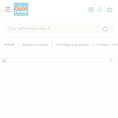
Que recherchez-vous ?
RECHERCHES FRÉQUENTES
Equiper sa piscine
Chauffage pour piscine
Pompes à chal
1
.
pompe filtration piscine
2
.
piscine hors sol
3
.
robot piscine
4
.
aspirateur
5
.
chlore
6
.
tuyau
7
.
spa
8
.
skimmer