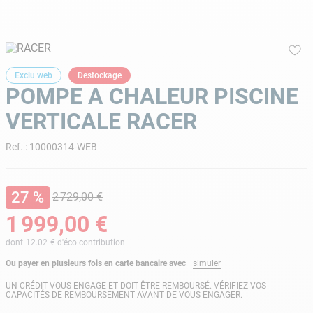
9
.
aspirateur piscine
10
.
chlore choc
Exclu web
Destockage
POMPE A CHALEUR PISCINE
VERTICALE RACER
Ref.
:
10000314-WEB
27 %
2
729
,
00
€
1
999
,
00
€
dont
12.02
€ d'éco contribution
Ou payer en plusieurs fois en carte bancaire avec
simuler
UN CRÉDIT VOUS ENGAGE ET DOIT ÊTRE REMBOURSÉ. VÉRIFIEZ VOS
CAPACITÉS DE REMBOURSEMENT AVANT DE VOUS ENGAGER.