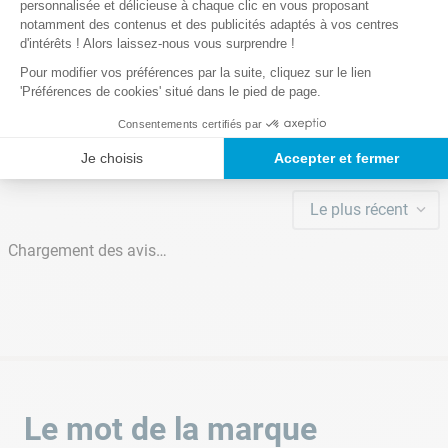
personnalisée et délicieuse à chaque clic en vous proposant
branchement de votre PAC ?
Notre satisfaction, la votre
notamment des contenus et des publicités adaptés à vos centres
Avis clients
d'intérêts ! Alors laissez-nous vous surprendre !
L'utilisation d'un by-pass permet de dériver une partie du
Pour modifier vos préférences par la suite, cliquez sur le lien
circuit hydraulique principal. Ce branchement permet de
Nombre de colis
'Préférences de cookies' situé dans le pied de page.
Chargement de la synthèse…
contrôler précisément le débit d'eau entrant dans la pompe à
1
Consentements certifiés par
chaleur et permet également de faciliter les opérations de
Veuillez vous connecter pour écrire un avis.
maintenance ; c'est pourquoi il est très conseillé d'installer sa
Je choisis
Accepter et fermer
pompe à chaleur de piscine en utilisant un by-pass.
Découvrez ci-dessous le tutoriel vous permettant de créer et
Le plus récent
installer votre by-pass au sein de votre installation :
Chargement des avis…
Le mot de la marque