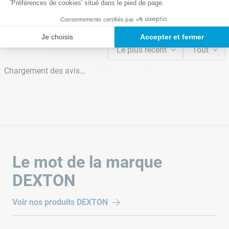
'Préférences de cookies' situé dans le pied de page.
Longueur du colis
21 cm
Consentements certifiés par
Veuillez vous connecter pour écrire un avis.
Je choisis
Accepter et fermer
Nombre de colis
Le plus récent
Tout
1
Chargement des avis…
Poids des colis
8,95 kg
Le mot de la marque
DEXTON
Voir nos produits
DEXTON