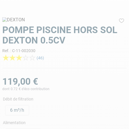
9
.
skimmer
10
.
chlore choc
POMPE PISCINE HORS SOL
DEXTON 0.5CV
Ref.
:
C-11-002030
★
★
★
☆
☆
(
46
)
119
,
00
€
dont
0.72
€ d'éco contribution
Débit de filtration
6 m³/h
Alimentation