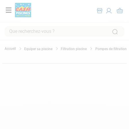
Que recherchez-vous ?
RECHERCHES FRÉQUENTES
Equiper sa piscine
Filtration piscine
Pompes de filtration
1
.
pompe filtration piscine
2
.
piscine hors sol
3
.
robot piscine
4
.
aspirateur
5
.
chlore
6
.
tuyau
7
.
spa
8
.
aspirateur piscine