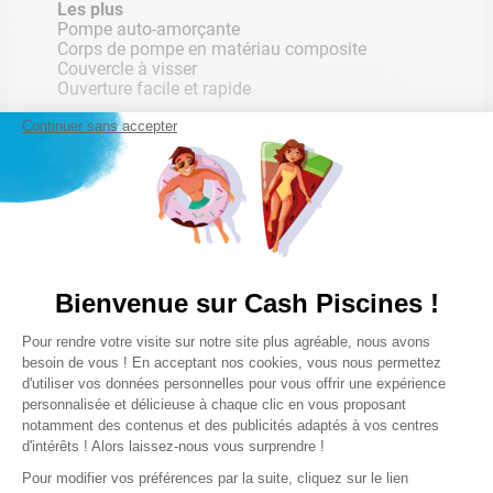
INFORMATIONS SUR MON COLIS
Les plus
Pompe auto-amorçante
Corps de pompe en matériau composite
Couvercle à visser
Ouverture facile et rapide
*Ces informations sont données à titre indicatif et peuvent
varier selon le modèle de votre voiture.
Continuer sans accepter
Accessoire(s) inclus
2 Raccords tuyau souple 32/38 mm
Garantie(s)
2 ans
Lire la suite
Bienvenue sur Cash Piscines !
Plateforme de Gestion du Consentem
Pour rendre votre visite sur notre site plus agréable, nous avons
Axeptio consent
Hauteur du colis
besoin de vous ! En acceptant nos cookies, vous nous permettez
29 cm
d'utiliser vos données personnelles pour vous offrir une expérience
Notre satisfaction, la votre
personnalisée et délicieuse à chaque clic en vous proposant
Avis clients
notamment des contenus et des publicités adaptés à vos centres
Largeur du colis
d'intérêts ! Alors laissez-nous vous surprendre !
52 cm
Pour modifier vos préférences par la suite, cliquez sur le lien
Chargement de la synthèse…