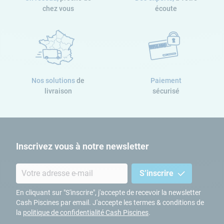
chez vous
écoute
La pompe peut fonctionner dans un environnement de
maximum 40 degrés
. Lorsque votre pompe est dans un
coffre, nous vous conseillons de
créer une ventilation
naturelle
ou de laisser ce dernier
ouvert lors de grandes
chaleurs
.
Nos solutions
de
Paiement
livraison
sécurisé
Inscrivez vous à notre newsletter
S’inscrire
En cliquant sur "S'inscrire", j'accepte de recevoir la newsletter
Cash Piscines par email. J'accepte les termes & conditions de
la
politique de confidentialité Cash Piscines
.