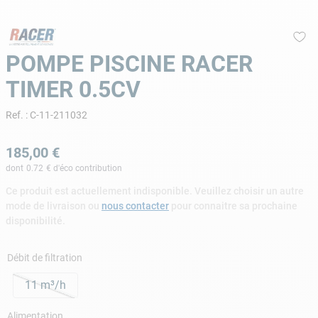
9
.
skimmer
10
.
chlore choc
POMPE PISCINE RACER
TIMER 0.5CV
Ref.
:
C-11-211032
185
,
00
€
dont
0.72
€ d'éco contribution
Ce produit est actuellement indisponible. Veuillez choisir un autre
mode de livraison ou
nous contacter
pour connaitre sa prochaine
disponibilité.
Débit de filtration
11 m³/h
Alimentation