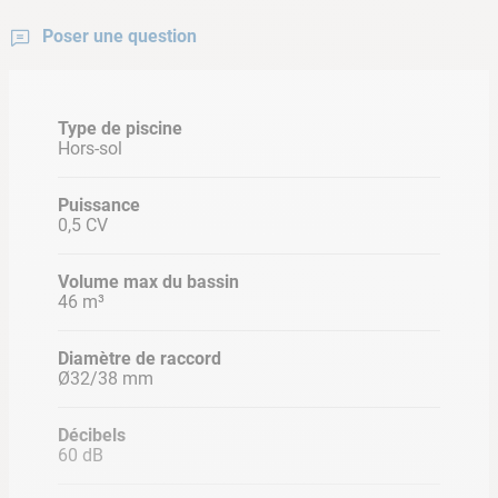
complètement après son cycle. Grâce à son
panier de
Poser une question
préfiltre très résistant
, elle vous assurera une excellente
finesse de filtration.
Compatible avec les traitements au sel
,
cette pompe de filtration hors-sol à l'avantage d'être
Type de piscine
extrêmement silencieuse.
Hors-sol
Puissance
0,5 CV
INFORMATIONS PRODUIT
Volume max du bassin
46 m³
Timer inclus
Diamètre de raccord
Ø32/38 mm
Décibels
Compatible avec le traitement au sel
60 dB