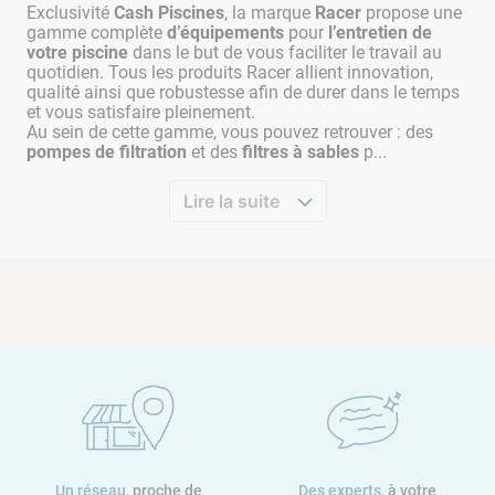
sur “ON” à 08h00, la pompe fonctionnera durant 2 heures sur
Exclusivité
Cash Piscines
, la marque
Racer
propose une
gamme complète
d’équipements
pour
l’entretien de
une période de 24 heures (la lumière ‘’2h’’ clignotera, jusqu’à
votre piscine
dans le but de vous faciliter le travail au
ce que la pompe s’arrête). La pompe se remettra en marche à
quotidien. Tous les produits Racer allient innovation,
08h00, pendant deux heures, le jour suivant.
qualité ainsi que robustesse afin de durer dans le temps
et vous satisfaire pleinement.
Au sein de cette gamme, vous pouvez retrouver : des
pompes de filtration
et des
filtres à sables
p...
Pour allumer le mode cycle unique, appuyez sur “timer”
Lire la suite
pendant 3 secondes (le signal “Indicateur Cycle Unique”
apparaitra). Pour changer le cycle, appuyez sur le bouton
“timer” encore une fois. Cela fonctionne par séquence et
change selon ce schéma : 2h → 4h → 6h → 8h → 10h → 12h
→
16h → 24h → 2h…
Lorsque la minuterie “timer” est programmée sur 2h, la
pompe fonctionnera pendant 2h, puis s’arrêtera jusqu’à ce
que la pompe soit de nouveau mise en marche.
LE SAVIEZ-VOUS ?
Un réseau,
proche de
Des experts,
à votre