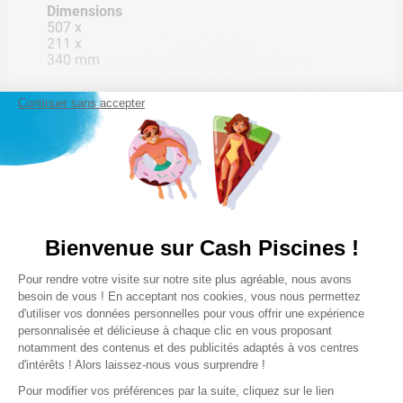
Dimensions
507 x
Pompe silencieuse
211 x
340 mm
Continuer sans accepter
Type de pompe
2 raccords de Ø 32/38mm
Classique avec timer
Lire la suite
Les plus
Programmation facile
Panier de pré-filtre de 2L
Appareil silencieux
Compatible avec traitement au sel
Bienvenue sur Cash Piscines !
Puissance : 0.5CV
Notre satisfaction, la votre
Garantie(s)
Plateforme de Gestion du Consentem
Débit maximum : 11m3/h
2 ans
Pour rendre votre visite sur notre site plus agréable, nous avons
Avis clients
Axeptio consent
besoin de vous ! En acceptant nos cookies, vous nous permettez
Adapté à un bassin jusqu’à : 46m3
d'utiliser vos données personnelles pour vous offrir une expérience
Auto-amorçante
Précision(s)
personnalisée et délicieuse à chaque clic en vous proposant
Chargement de la synthèse…
Compatible traitements au sel
Panier de préfiltre très résistant
notamment des contenus et des publicités adaptés à vos centres
Monophasée
d'intérêts ! Alors laissez-nous vous surprendre !
Veuillez vous connecter pour écrire un avis.
Tension : 220-240 V
Pour modifier vos préférences par la suite, cliquez sur le lien