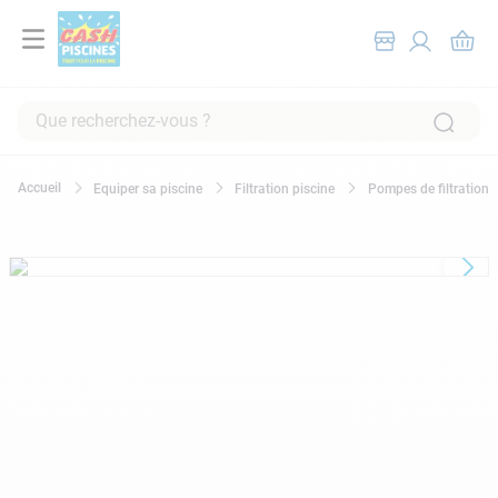
Que recherchez-vous ?
RECHERCHES FRÉQUENTES
Equiper sa piscine
Filtration piscine
Pompes de filtration
1
.
pompe filtration piscine
2
.
piscine hors sol
3
.
robot piscine
4
.
aspirateur
5
.
chlore
6
.
tuyau
7
.
spa
8
.
aspirateur piscine