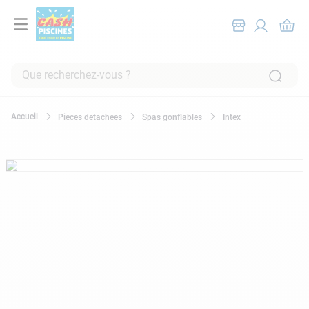
Que recherchez-vous ?
RECHERCHES FRÉQUENTES
Pieces detachees
Spas gonflables
Intex
1
.
pompe filtration piscine
2
.
piscine hors sol
3
.
robot piscine
4
.
aspirateur
5
.
chlore
6
.
tuyau
7
.
spa
8
.
aspirateur piscine