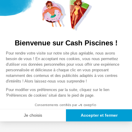
Lire la suite
Spa gonflable Pure Spa octogonal 4 places
Poids des colis
28454EX
12
0,1 Kg
bulles + jets Noir
Spa gonflable Pure Spa octogonal 6 places
28456EX
12
bulles + jets Noir
Spa gonflable Pure Spa octogonal 6 places
28436EX
12
Notre satisfaction, la votre
Noir
Bienvenue sur Cash Piscines !
Avis clients
Spa gonflable Pure Spa Intex rond 4 places
Plateforme de Gestion du Consentem
28474EX
12
Pour rendre votre visite sur notre site plus agréable, nous avons
Beige
Axeptio consent
besoin de vous ! En acceptant nos cookies, vous nous permettez
Spa gonflable Intex Pure Spa rond 4 places
Chargement de la synthèse…
d'utiliser vos données personnelles pour vous offrir une expérience
28430EX
12
personnalisée et délicieuse à chaque clic en vous proposant
Blue Navy
notamment des contenus et des publicités adaptés à vos centres
Veuillez vous connecter pour écrire un avis.
Spa gonflable Intex Pure Spa rond 4 places
d'intérêts ! Alors laissez-nous vous surprendre !
28422EX
12
Noir
Pour modifier vos préférences par la suite, cliquez sur le lien
Le plus récent
Spa gonflable Intex Pure Spa rond 6 places
'Préférences de cookies' situé dans le pied de page.
28428EX
12
Beige
Consentements certifiés par
Chargement des avis…
Spa gonflable Intex Pure Spa rond 6 places
28432EX
12
Je choisis
Accepter et fermer
Blue Navy
Spa gonflable Intex Pure Spa 4 places
28426EX
12