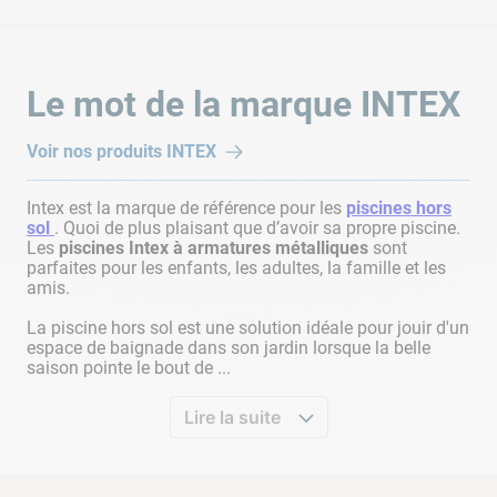
Sahara
Spa gonflable Intex Pure Spa 8 places
28412EX
12
Sahara
Spa + Piscine Blue Navy
28492EX
12
Le mot de la marque
INTEX
COMMENT PRÉSERVER L'EFFICACITÉ DE SON
Voir nos produits
INTEX
FILTRE À CARTOUCHE ?
Intex est la marque de référence pour les
piscines hors
Au fur et à mesure du temps, votre
filtre
en recueillant les
sol
. Quoi de plus plaisant que d’avoir sa propre piscine.
Les
piscines Intex à armatures métalliques
sont
particules va finir par
s'encrasser
. De ce fait, sa capacité de
parfaites pour les enfants, les adultes, la famille et les
filtration s'en trouvera altérée, jusqu'à finir par ne plus filtrer
amis.
correctement votre
jacuzzi gonflable
. Pour bénéficier de
La piscine hors sol est une solution idéale pour jouir d'un
nouveau d'une filtration correcte, vous devez nettoyer votre
espace de baignade dans son jardin lorsque la belle
cartouche filtrante
. Afin de minimiser le temps de nettoyage,
saison pointe le bout de ...
il existe des
accessoires spécifiques
pour nettoyer votre
cartouche de filtration tel qu'un
nettoyeur de cartouche
. Cet
Lire la suite
accessoire vous permettra de désencrasser votre
cartouche
de filtration
pour la rendre à nouveau fonctionnelle.