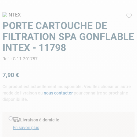
9
.
skimmer
10
.
chlore choc
PORTE CARTOUCHE DE
FILTRATION SPA GONFLABLE
INTEX - 11798
Ref.
:
C-11-201787
7
,
90
€
Ce produit est actuellement indisponible. Veuillez choisir un autre
mode de livraison ou
nous contacter
pour connaitre sa prochaine
disponibilité.
Livraison à domicile
En savoir plus