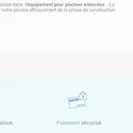
ses de refoulement
, qui doivent le prendre en
alisée dans
l’équipement pour piscines enterrées
. La
ace. Pour les buses de refoulement, c'est
votre piscine efficacement de la phase de construction
ant, la forme de votre piscine et ses
à vous rapprocher de l'un de nos vendeurs en
raison
Paiement
sécurisé