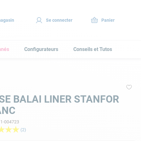
magasin
Se connecter
nnés
Configurateurs
Conseils et Tutos
SE BALAI LINER STANFOR
ANC
11-004723
★
★
★
(
2
)