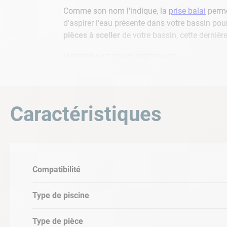
Comme son nom l'indique, la
prise balai
perme
d'aspirer l'eau présente dans votre bassin pour
pièces à sceller
de votre bassin, cette dernièr
INFORMATIONS PRODUIT
Couleur : Blanc
Compatible liners
Dimension du carton : 14.8 x 13.7 x 10 
Caractéristiques
CONSEILS D'INSTALLATION
Il est conseillé de placer votre prise balai à 
coller. De la
colle PVC
sera nécessaire pour réa
Compatibilité
VUE ÉCLATÉE DE LA PRISE BALAI L
Type de piscine
Type de pièce