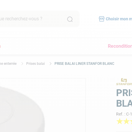
recherchez-vous ?
Choisir mon 
RCHES FRÉQUENTES
s
Reconditio
mpe filtration piscine
scine hors sol
ne enterrée
Prises balai
PRISE BALAI LINER STANFOR BLANC
bot piscine
pirateur
lore
PRI
yau
BL
a
Ref.
:
C-
immer
★
★
pirateur piscine