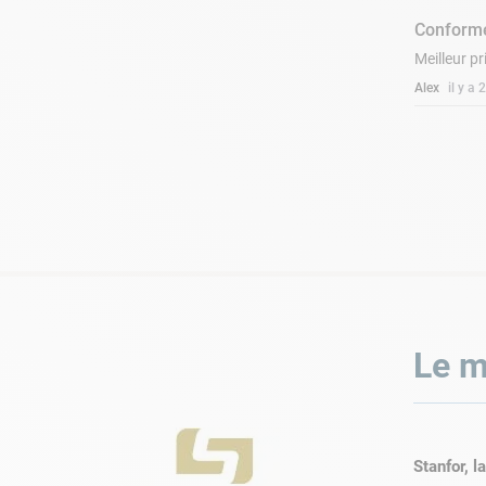
Conforme
Meilleur pr
Alex
il y a
Le m
Le schéma ci-contre vous indique le placemen
Stanfor, l