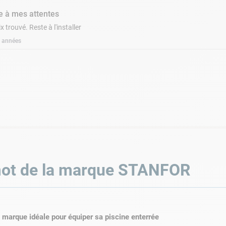
 à mes attentes
ix trouvé. Reste à l'installer
 2 années
ot de la marque
STANFOR
t idéal pour
l'installation de vos pièces à sceller
. En ce qui con
a marque idéale pour équiper sa piscine enterrée