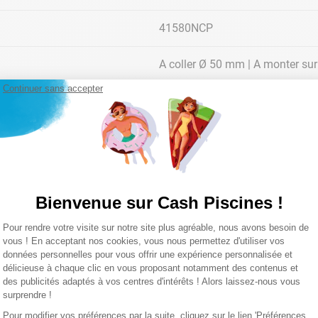
41580NCP
A coller Ø 50 mm | A monter sur
Continuer sans accepter
Compatible liners
Prise balai performante et fiabl
Disponible en 5 coloris : blanc, b
Compatible liners
Bienvenue sur Cash Piscines !
Plateforme de Gestion du Consentemen
Pour rendre votre visite sur notre site plus agréable, nous avons besoin de
Axeptio consent
10 cm
vous ! En acceptant nos cookies, vous nous permettez d'utiliser vos
données personnelles pour vous offrir une expérience personnalisée et
 FONCTION DU DÉBIT DE SA PISCINE
délicieuse à chaque clic en vous proposant notamment des contenus et
Lire la suite
14,8 cm
des publicités adaptés à vos centres d'intérêts ! Alors laissez-nous vous
surprendre !
 du même
débit de filtration
, leurs besoins en
pièces à sceller
sero
13,7 cm
ndis que d'autres en nécessiteront 3. Tout dépend principalemen
Pour modifier vos préférences par la suite, cliquez sur le lien 'Préférences