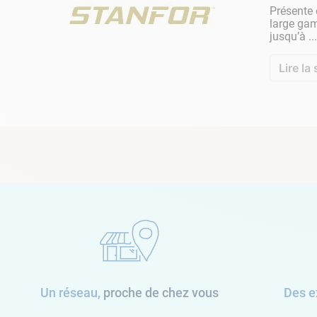
prendre en compte le sens du vent, représenté 
Présente 
compte. Pour les skimmers, l'idéal est de les p
large g
jusqu’à ...
l'inverse, pour que le vent assiste le refoulem
spécificités ne vous permettront peut-être pas
Lire la 
magasin
.
PLAN DE RACCORDEMENT
Un réseau,
proche de chez vous
Des e