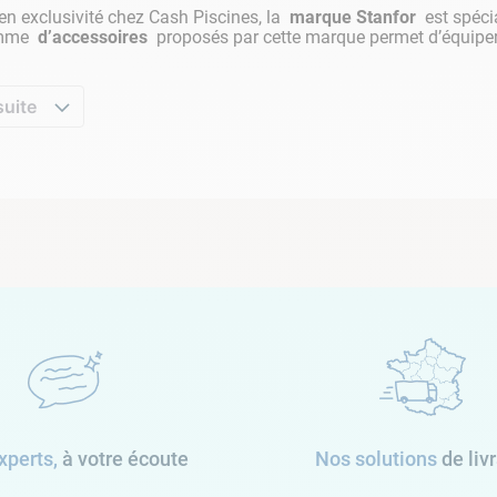
par la manche à air. Ce n'est pas le cas des
skimmers et des bu
en exclusivité chez Cash Piscines, la
marque Stanfor
est spéci
lacer face au vent pour favoriser la captation des débris en surf
amme
d’accessoires
proposés par cette marque permet d’équiper 
ent de l'eau pour repousser les saletés vers les skimmers. Cepend
 d'appliquer nos conseils. Pour plus de conseils, n'hésitez pas 
suite
xperts,
à votre écoute
Nos solutions
de liv