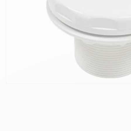
10
.
ch