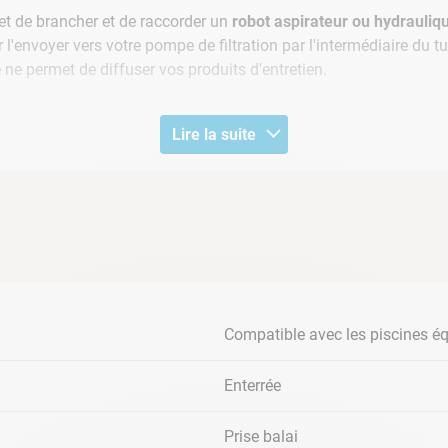
t de brancher et de raccorder un
robot aspirateur ou hydrauliq
 l'envoyer vers votre pompe de filtration par l'intermédiaire du 
e ne permet de diffuser vos produits d'entretien.
Lire la suite
cm
30 cm du rebord de sa piscine. Pour ce faire, vous aurez besoin d
liser votre installation.
Compatible avec les piscines éq
INER BLANC
Enterrée
Prise balai