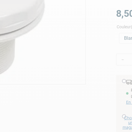
lore choc
8
,
5
Couleur(
Bla
－
En 
Choi
u
maga