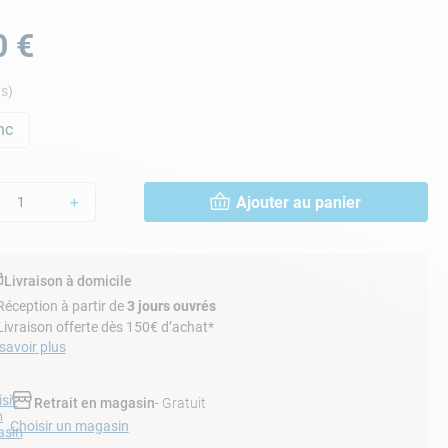
0
€
s)
nc
Ajouter au panier
＋
Livraison à domicile
Réception à partir de
3 jours ouvrés
Livraison offerte dès 150€ d’achat*
savoir plus
sir
Retrait en magasin
- Gratuit
n
Choisir un magasin
sin