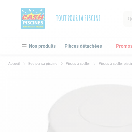
Que 
TOUT POUR LA PISCINE
RECHE
Pièces détachées
Promo
1
.
po
2
.
pi
Equiper sa piscine
Pièces à sceller
Pièces à sceller pisci
3
.
ro
4
.
as
5
.
ch
6
.
tu
7
.
sp
8
.
sk
9
.
as