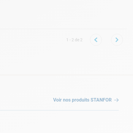
1 - 2
de
2
Voir nos produits
STANFOR
cerne la
prise balai
, il n'est pas nécessaire de