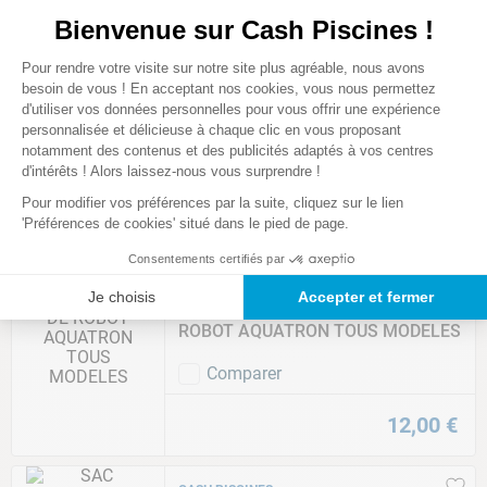
2
,
00
€
Bienvenue sur Cash Piscines !
Plateforme de Gestion du Consentem
Pour rendre votre visite sur notre site plus agréable, nous avons
HAYWARD
Axeptio consent
besoin de vous ! En acceptant nos cookies, vous nous permettez
CHENILLE DE ROBOT HAYWARD
d'utiliser vos données personnelles pour vous offrir une expérience
AQUAVAC TIGERSHARK SHARKVAC
personnalisée et délicieuse à chaque clic en vous proposant
EVAC <2013
notamment des contenus et des publicités adaptés à vos centres
d'intérêts ! Alors laissez-nous vous surprendre !
Comparer
Pour modifier vos préférences par la suite, cliquez sur le lien
79
,
62
€
'Préférences de cookies' situé dans le pied de page.
Consentements certifiés par
ASTRAL POOL
Je choisis
Accepter et fermer
COURROIE DE TRANSMISSION DE
ROBOT AQUATRON TOUS MODELES
Comparer
12
,
00
€