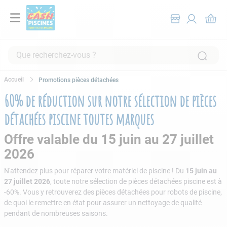
Que recherchez-vous ?
RECHERCHES FRÉQUENTES
Promotions pièces détachées
1
.
pompe filtration piscine
60% de réduction sur notre sélection de pièces
2
.
piscine hors sol
détachées piscine toutes marques
3
.
robot piscine
Offre valable du 15 juin au 27 juillet
4
.
aspirateur
2026
5
.
chlore
N'attendez plus pour réparer votre matériel de piscine ! Du
15 juin au
6
.
tuyau
27 juillet 2026
, toute notre sélection de pièces détachées piscine est à
-60%. Vous y retrouverez des pièces détachées pour robots de piscine,
7
.
spa
de quoi le remettre en état pour assurer un nettoyage de qualité
pendant de nombreuses saisons.
8
.
skimmer