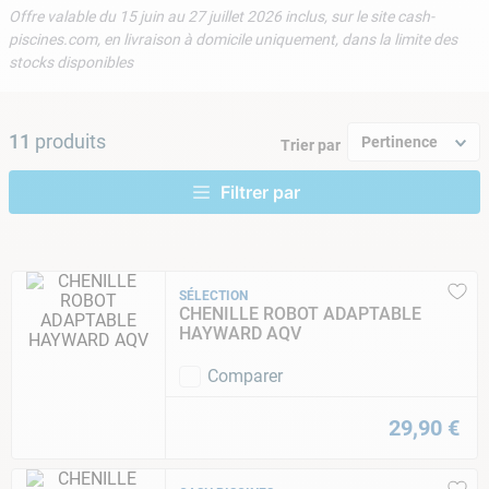
9
.
aspirateur piscine
Offre valable du 15 juin au 27 juillet 2026 inclus, sur le site cash-
piscines.com, en livraison à domicile uniquement, dans la limite des
10
.
chlore choc
stocks disponibles
11
produits
Pertinence
Trier par
SÉLECTION
CHENILLE ROBOT ADAPTABLE
HAYWARD AQV
Comparer
29
,
90
€