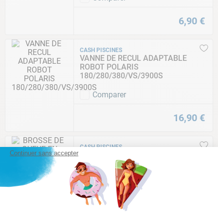
6
,
90
€
CASH PISCINES
VANNE DE RECUL ADAPTABLE
ROBOT POLARIS
180/280/380/VS/3900S
Comparer
16
,
90
€
CASH PISCINES
Continuer sans accepter
BROSSE DE QUEUE EN MOUSSE
ADAPTABLE POUR ROBOT POLARIS
180/280/380/360/3900S/VS - LOT
DE 10
Comparer