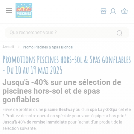
Que recherchez-vous ?
RECHERCHES FRÉQUENTES
Promo Piscines & Spas Blondel
1
.
pompe filtration piscine
Promotions Piscines hors-sol & Spas gonflables
2
.
piscine hors sol
- Du 10 au 19 mai 2025
3
.
robot piscine
Jusqu'à -40% sur une sélection de
4
.
aspirateur
piscines hors-sol et de spas
5
.
chlore
gonflables
6
.
tuyau
Envie de profiter d'une
piscine Bestway
ou d'un
spa Lay-Z-Spa
cet été
7
.
spa
? Profitez de notre opération spéciale pour vous équiper à bas prix !
Jusqu'à 40% de remise immédiate
pour l'achat d'un produit de la
8
.
aspirateur piscine
sélection suivante.