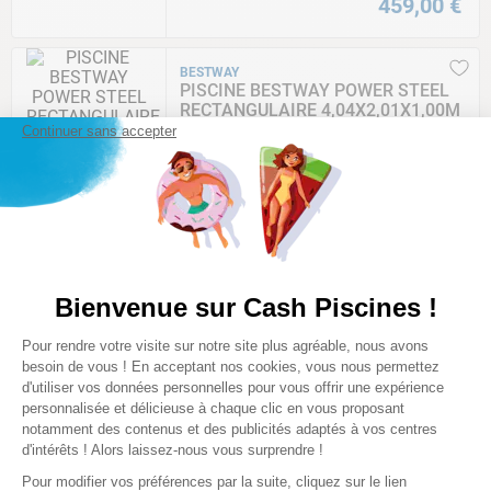
459
,
00
€
BESTWAY
PISCINE BESTWAY POWER STEEL
RECTANGULAIRE 4,04X2,01X1,00M
Continuer sans accepter
★
★
★
★
☆
(
14
)
Comparer
349
,
00
€
BESTWAY
Bienvenue sur Cash Piscines !
PISCINE BESTWAY POWER STEEL
RECT 4,12X2,01X1,22M ROTIN
Plateforme de Gestion du Consentem
Pour rendre votre visite sur notre site plus agréable, nous avons
TRESSE GRIS
Axeptio consent
besoin de vous ! En acceptant nos cookies, vous nous permettez
★
★
★
★
☆
d'utiliser vos données personnelles pour vous offrir une expérience
(
14
)
personnalisée et délicieuse à chaque clic en vous proposant
Comparer
notamment des contenus et des publicités adaptés à vos centres
d'intérêts ! Alors laissez-nous vous surprendre !
469
,
00
€
Pour modifier vos préférences par la suite, cliquez sur le lien