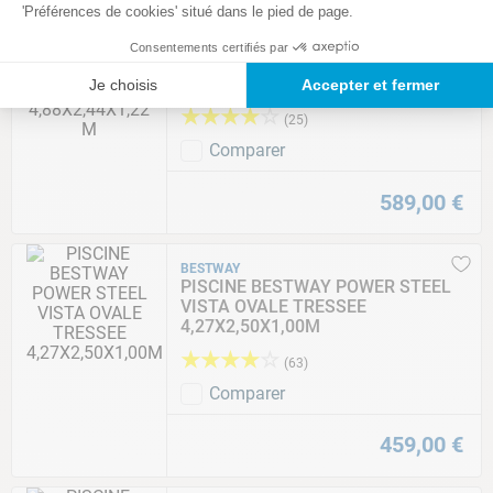
'Préférences de cookies' situé dans le pied de page.
BESTWAY
Consentements certifiés par
PISCINE BESTWAY POWER STEEL
RECTANGULAIRE 4,88X2,44X1,22 M
Je choisis
Accepter et fermer
★
★
★
★
☆
(
25
)
Comparer
589
,
00
€
BESTWAY
PISCINE BESTWAY POWER STEEL
VISTA OVALE TRESSEE
4,27X2,50X1,00M
★
★
★
★
☆
(
63
)
Comparer
459
,
00
€