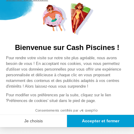
Volume max du bassin
50 m³
Voici la marche à suivre pour étalonner votre sonde :
Appuyer sur le bouton CAL pendant au moins 3
Calibrage
Calibration sur 2 points : pH 7 et pH 9
secondes
L'inscription "7.0 pH" clignotera à l'écran
Fonctionnalités
Insérer la sonde dans la solution tampon de pH 7
Bienvenue sur Cash Piscines !
Affichage valeur du ph
Dès que la mesure est stabilisée, seul le mot pH
Point de consigne réglable
Plateforme de Gestion du Consentem
Pour rendre votre visite sur notre site plus agréable, nous avons
clignote et la mesure relevée apparaît
Axeptio consent
besoin de vous ! En acceptant nos cookies, vous nous permettez
Confirmer la valeur avec CAL, l'insciption "9.0 pH"
d'utiliser vos données personnelles pour vous offrir une expérience
Les plus
clignote
Régule le pH de l'eau avec une précision
personnalisée et délicieuse à chaque clic en vous proposant
Nettoyer la sonde avec un mouchoir en papier humidifié
maximale
notamment des contenus et des publicités adaptés à vos centres
Mode d'intervention (acide ou basique)
d'intérêts ! Alors laissez-nous vous surprendre !
avec de l’eau
Écran rétroéclairé en permanence pour une
Insérer la sonde dans la solution tampon de pH 9
Pour modifier vos préférences par la suite, cliquez sur le lien
meilleure lisibilité des informations
'Préférences de cookies' situé dans le pied de page.
Dès que la mesure est stabilisée, seul le mot pH
Livré avec un kit d'installation complet
clignote et la mesure relevée apparaît
Lire la suite
Consentements certifiés par
Confirmer la valeur avec CAL
Accessoire(s) inclus
Je choisis
Accepter et fermer
- Sonde pH avec câble de 5m
- Collier de prise en charge
COMMENT INSTALLER VOTRE RÉGULATEUR DE
- Porte sonde en PP 1/2"