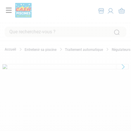
Que recherchez-vous ?
RECHERCHES FRÉQUENTES
Entretenir sa piscine
Traitement automatique
Régulateurs
1
.
pompe filtration piscine
2
.
piscine hors sol
3
.
robot piscine
4
.
aspirateur
5
.
chlore
6
.
tuyau
7
.
spa
8
.
aspirateur piscine