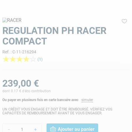
9
.
skimmer
10
.
chlore choc
REGULATION PH RACER
COMPACT
Ref.
:
C-11-216294
★
★
★
★
☆
(
1
)
239
,
00
€
dont
0.17
€ d'éco contribution
Ou payer en plusieurs fois en carte bancaire avec
simuler
UN CRÉDIT VOUS ENGAGE ET DOIT ÊTRE REMBOURSÉ. VÉRIFIEZ VOS
CAPACITÉS DE REMBOURSEMENT AVANT DE VOUS ENGAGER.
Ajouter au panier
－
＋