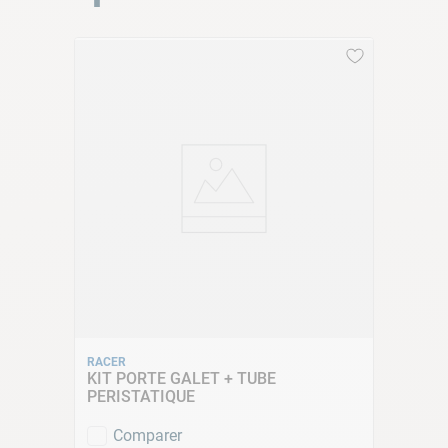
INFORMATIONS PRODUIT
Type de produit : Régulateur pH
Marque :
Racer
Débit : 1.5 L/h
Plage pH : de 0 à 14 pH
Alimentation : 230V 50-60 Hz
Choix du mode correcteur : acide ou basique
Mode d'activation proportionnel par rapport à la valeur
de la mesure
Choix du point de consigne
LES DIMENSIONS DU RÉGULATEUR DE PH RACER
COMPACT
RACER
KIT PORTE GALET + TUBE
PERISTATIQUE
ZOOM SUR L'ÉCRAN DE COMMADE DU
Comparer