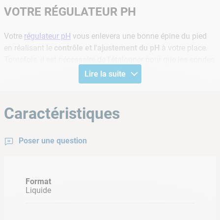
VOTRE RÉGULATEUR PH
Votre
régulateur pH
vous enlevera une bonne épine du pied
en réalisant le
contrôle et l'ajustement du pH
à votre place.
Toutefois, il est nécessaire de l'étalonner pour que les sondes
effectuent leur tâche sur la base des bonnes données. Pour
Lire la suite
ce faire, Cash Piscines vous propose la solution étalon rédox
470 mVolt.
Caractéristiques
INFORMATIONS PRODUIT
Contenance :
20 ml
Poser une question
Format
Liquide