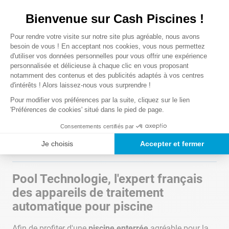
Bienvenue sur Cash Piscines !
Chargement des avis…
Plateforme de Gestion du Consentem
Pour rendre votre visite sur notre site plus agréable, nous avons
Axeptio consent
besoin de vous ! En acceptant nos cookies, vous nous permettez
d'utiliser vos données personnelles pour vous offrir une expérience
personnalisée et délicieuse à chaque clic en vous proposant
notamment des contenus et des publicités adaptés à vos centres
d'intérêts ! Alors laissez-nous vous surprendre !
Pour modifier vos préférences par la suite, cliquez sur le lien
Le mot de la marque
POOL
'Préférences de cookies' situé dans le pied de page.
TECHNOLOGIE
Consentements certifiés par
Je choisis
Accepter et fermer
Voir nos produits
POOL TECHNOLOGIE
Pool Technologie, l'expert français
des appareils de traitement
automatique pour piscine
Afin de profiter d'une
piscine enterrée
agréable pour la