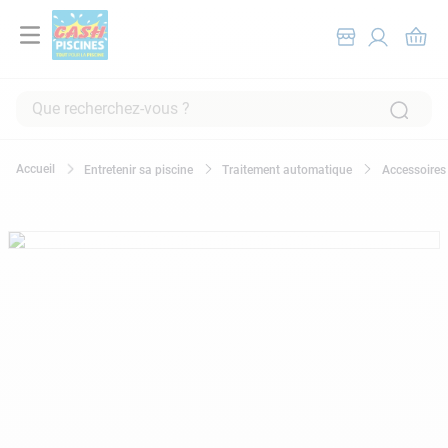
Que recherchez-vous ?
RECHERCHES FRÉQUENTES
Entretenir sa piscine
Traitement automatique
Accessoires
1
.
pompe filtration piscine
2
.
piscine hors sol
3
.
robot piscine
4
.
aspirateur
5
.
chlore
6
.
tuyau
7
.
spa
8
.
aspirateur piscine