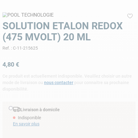
9
.
skimmer
10
.
chlore choc
SOLUTION ETALON REDOX
(475 MVOLT) 20 ML
Ref.
:
C-11-215625
4
,
80
€
Ce produit est actuellement indisponible. Veuillez choisir un autre
mode de livraison ou
nous contacter
pour connaitre sa prochaine
disponibilité.
Livraison à domicile
Indisponible
En savoir plus