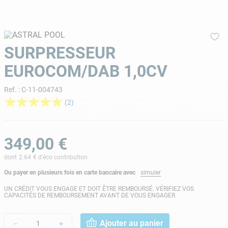
9
.
skimmer
10
.
chlore choc
SURPRESSEUR
EUROCOM/DAB 1,0CV
Ref.
:
C-11-004743
★
★
★
★
★
(
2
)
349
,
00
€
dont
2.64
€ d'éco contribution
Ou payer en plusieurs fois en carte bancaire avec
simuler
UN CRÉDIT VOUS ENGAGE ET DOIT ÊTRE REMBOURSÉ. VÉRIFIEZ VOS
CAPACITÉS DE REMBOURSEMENT AVANT DE VOUS ENGAGER.
Ajouter au panier
－
＋