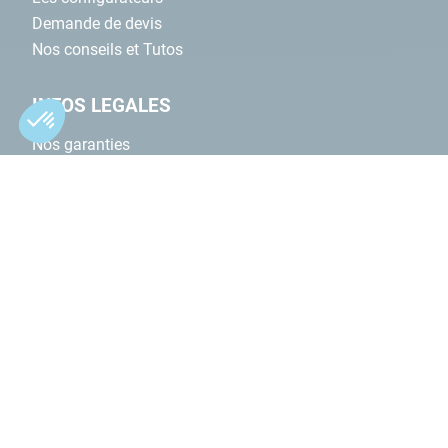
Demande de devis
Nos conseils et Tutos
INFOS LEGALES
Nos garanties
CGV Magasins
CGV Site
Plan du site
Formulaire contact
Contacts
© Cash Piscines 2026
paramètres des cookies
mentions légales