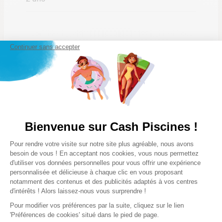
Continuer sans accepter
Poids des colis
12,8 Kg
Lire la suite
Bienvenue sur Cash Piscines !
Notre satisfaction, la votre
Plateforme de Gestion du Consentem
Avis clients
Pour rendre votre visite sur notre site plus agréable, nous avons
Axeptio consent
besoin de vous ! En acceptant nos cookies, vous nous permettez
d'utiliser vos données personnelles pour vous offrir une expérience
5/5
personnalisée et délicieuse à chaque clic en vous proposant
notamment des contenus et des publicités adaptés à vos centres
d'intérêts ! Alors laissez-nous vous surprendre !
★
★
★
★
★
Pour modifier vos préférences par la suite, cliquez sur le lien
(2 avis)
'Préférences de cookies' situé dans le pied de page.