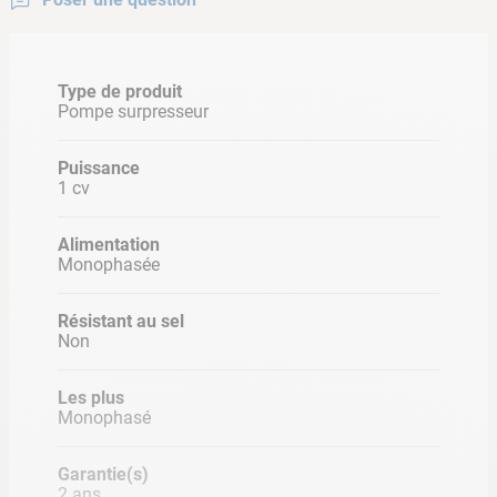
Caractéristiques du produit :
Type de produit : surpresseur
Type de produit
Marque : Eurocom/Dab
Pompe surpresseur
Puissance : 1 CV
Alimentation : monophasée
Puissance
Ne pas utiliser pour une piscine traitée au sel
1 cv
Alimentation
Monophasée
Résistant au sel
Non
Les plus
Monophasé
Garantie(s)
2 ans