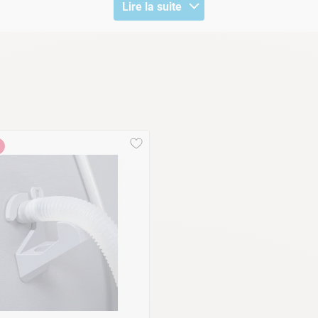
Lire la suite
ure 3 m de long
, et permet de relier l'épurateur à l'entrée ou la
'eau chargée en produits de traitement ; sa qualité saura vous sa
purateur à cartouche
sur notre site : tuyaux, bague de serrage, co