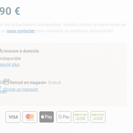
90
€
it est actuellement indisponible. Veuillez choisir un autre mode de
n ou
nous contacter
pour connaitre sa prochaine disponibilité.
Livraison à domicile
Indisponible
savoir plus
sir
Retrait en magasin
- Gratuit
n
Choisir un magasin
sin