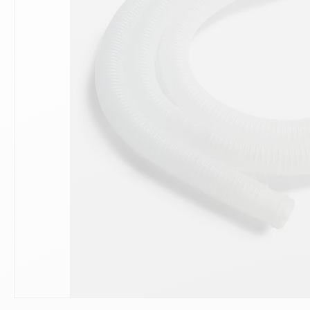
10
.
ch