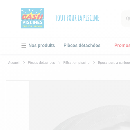
Que 
TOUT POUR LA PISCINE
RECHE
Pièces détachées
Promo
1
.
po
2
.
pi
Pieces detachees
Filtration piscine
Epurateurs à cartou
3
.
ro
4
.
as
5
.
ch
6
.
tu
7
.
sp
8
.
sk
9
.
as