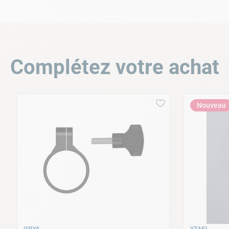
Ce tuyau de filtration de
diamètre Ø32mm mes
partir d'une PVC résistant, ce tuyau supporte l
Retrouvez toutes nos
pièces détachées pour é
Complétez votre achat
Nouveau
O'BYA
YZAKI