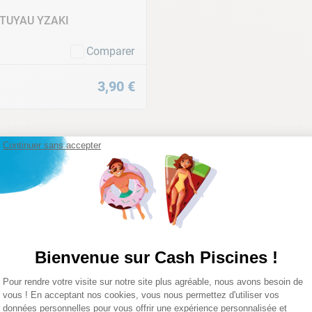
TUYAU YZAKI
Comparer
3
,
90
€
Continuer sans accepter
Bienvenue sur Cash Piscines !
Tuyau
Plateforme de Gestion du Consentemen
Pour rendre votre visite sur notre site plus agréable, nous avons besoin de
Axeptio consent
vous ! En acceptant nos cookies, vous nous permettez d'utiliser vos
6_pd_12884
données personnelles pour vous offrir une expérience personnalisée et