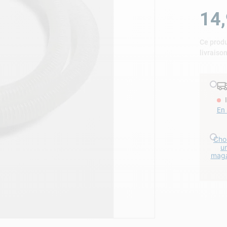
lore choc
14
,
Ce produ
livraiso
En 
Choi
u
maga