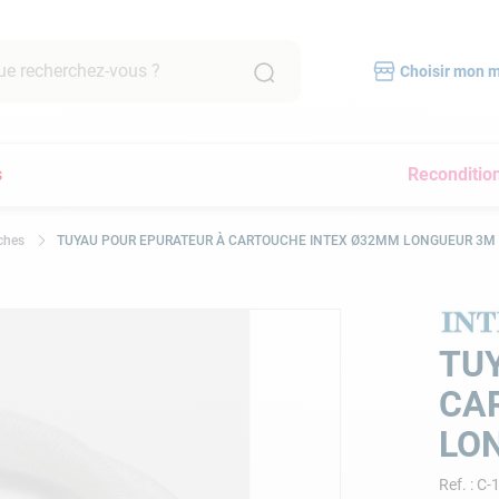
recherchez-vous ?
Choisir mon 
RCHES FRÉQUENTES
s
Reconditio
mpe filtration piscine
scine hors sol
ches
TUYAU POUR EPURATEUR À CARTOUCHE INTEX Ø32MM LONGUEUR 3M
bot piscine
pirateur
lore
TU
yau
CA
a
LO
immer
Ref.
:
C-
pirateur piscine