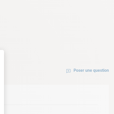
Poser une question
t : Personnalisez vos Options