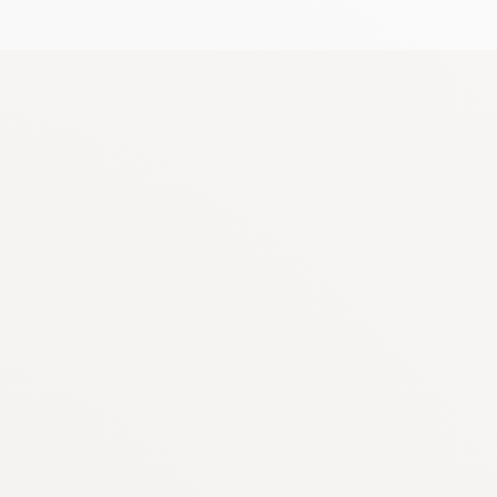
 sortie de votre piscine hors-sol. Fabriqué à
tisfaire saison après saison.
uvercle, vis de purge... et bien plus encore.