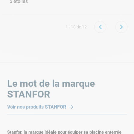
5 etoiles
Soumis
il y a 6 années
par
Aldo
Tres bien 5 etoiles
1 - 10
de
12
Le mot de la marque
STANFOR
Voir nos produits
STANFOR
Stanfor, la marque idéale pour équiper sa piscine enterrée