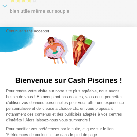
★
★
★
★
☆
bien utile même sur souple
Soumis
il y a 3 années
par
philippe
À condition de bien suivre les conseils de préparation au
Continuer sans accepter
★
★
★
★
★
collage ,c'est un raccord indispensable pour permettre une
Parfait
rénovation de conduite sous pression et un démontage
/remontage aisé .
Soumis
il y a 6 années
par
Thierry
Facile à monter
★
★
★
★
★
Super
Bienvenue sur Cash Piscines !
Soumis
il y a 6 années
par
Franck
Plateforme de Gestion du Consentem
Pour rendre votre visite sur notre site plus agréable, nous avons
Axeptio consent
Parfait
besoin de vous ! En acceptant nos cookies, vous nous permettez
★
★
★
★
★
d'utiliser vos données personnelles pour vous offrir une expérience
personnalisée et délicieuse à chaque clic en vous proposant
content
notamment des contenus et des publicités adaptés à vos centres
Soumis
il y a 3 années
par
francois
d'intérêts ! Alors laissez-nous vous surprendre !
Pour modifier vos préférences par la suite, cliquez sur le lien
se que j'attendait
★
★
★
★
☆
'Préférences de cookies' situé dans le pied de page.