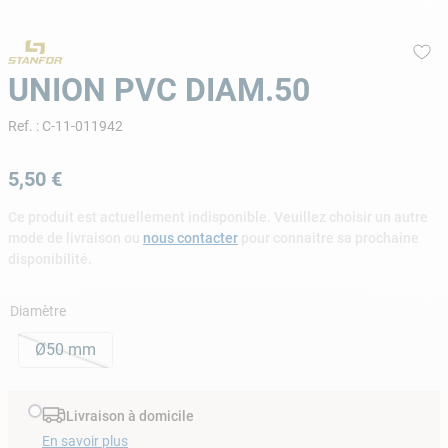
9
.
skimmer
10
.
chlore choc
UNION PVC DIAM.50
Ref.
:
C-11-011942
5
,
50
€
Ce produit est actuellement indisponible. Veuillez choisir un autre
mode de livraison ou
nous contacter
pour connaitre sa prochaine
disponibilité.
Diamètre
Ø50 mm
Livraison à domicile
En savoir plus