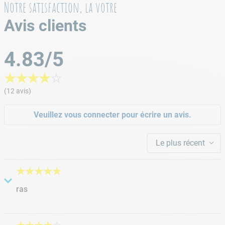
Notre satisfaction, la votre
Avis clients
4.83/5
★
★
★
★
☆
(12 avis)
Veuillez vous connecter pour écrire un avis.
Le plus récent
★
★
★
★
★
ras
Soumis
il y a 1 année
par
Alain Germain
Conforme a la description