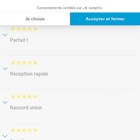
conforme
Consentements certifiés par
Soumis
il y a 5 années
par
jean francois
Je choisis
Accepter et fermer
utile et pratique
★
★
★
★
★
Parfait !
Soumis
il y a 6 années
par
F
Facile à monter
★
★
★
★
★
Réception rapide
Soumis
il y a 2 années
par
Stephane
Réception rapide. Merci.
★
★
★
★
★
Raccord union
Soumis
il y a 2 années
par
Jipé
Produit conforme à la description. Utilisation piscine sel OK.
★
★
★
★
★