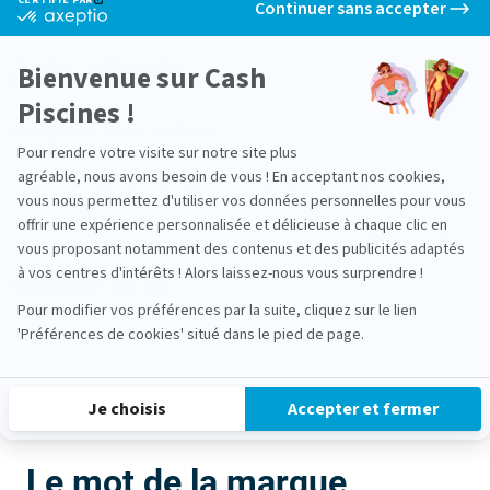
cas contraire, les mesures erronées peuvent entraîner
Continuer sans accepter
certifié
Notre satisfaction, la votre
un
déséquilibre de la concentration en désinfectant
, qui
par
Axeptio
aura des répercussions sur la qualité globale de l'eau
Avis clients
-
Bienvenue sur Cash
(apparition d'une eau trouble, détérioration des
En
savoir
Piscines !
équipements...). Pour éviter cela, servez-vous de la
solution
plus
Chargement de la synthèse…
rédox 475 mV
.
sur
Pour rendre votre visite sur notre site plus
Axeptio
agréable, nous avons besoin de vous ! En acceptant nos cookies,
Veuillez vous connecter pour écrire un avis.
vous nous permettez d'utiliser vos données personnelles pour vous
Axeptio consent
offrir une expérience personnalisée et délicieuse à chaque clic en
Le plus récent
vous proposant notamment des contenus et des publicités adaptés
à vos centres d'intérêts ! Alors laissez-nous vous surprendre !
Chargement des avis…
Pour modifier vos préférences par la suite, cliquez sur le lien
Plateforme de Gestion du Consentement : Personnalisez vos
'Préférences de cookies' situé dans le pied de page.
Je choisis
Accepter et fermer
Le mot de la marque