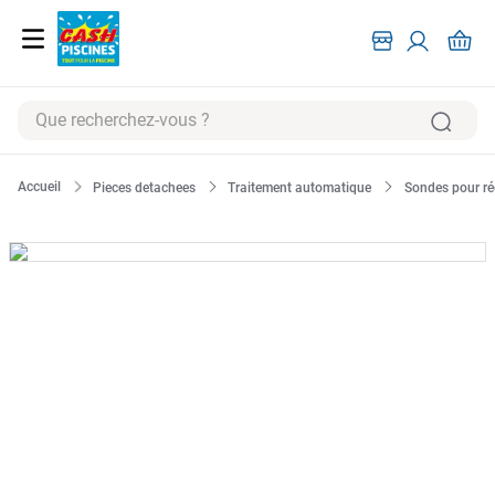
Que recherchez-vous ?
RECHERCHES FRÉQUENTES
Pieces detachees
Traitement automatique
Sondes pour ré
1
.
pompe filtration piscine
2
.
piscine hors sol
3
.
robot piscine
4
.
aspirateur
5
.
chlore
6
.
tuyau
7
.
aspirateur piscine
8
.
spa