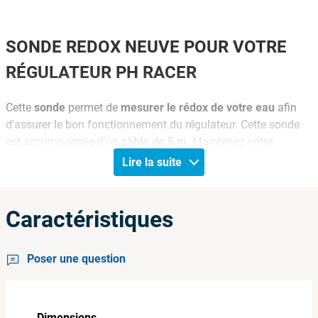
SONDE REDOX NEUVE POUR VOTRE
RÉGULATEUR PH RACER
Cette
sonde
permet de
mesurer le rédox de votre eau
afin
d'assurer le bon fonctionnement du régulateur. Cette sonde
est accompagnée d'un
câble de 5 m
. Maintenez votre
équipement en bon état grâce aux pièces détachées Cash
Lire la suite
Piscines.
INFORMATIONS PRODUIT
Caractéristiques
Type de pièce détachée : sonde
Référence : AEL0002003
Poser une question
Longueur du câble : 5 m
Marque : Racer
Compatibilité : voir modèles listés ci-dessous
Dimensions