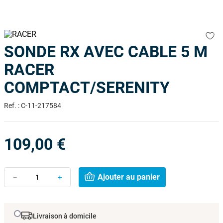
9
.
skimmer
10
.
ph moins
SONDE RX AVEC CABLE 5 M
RACER
COMPTACT/SERENITY
Ref.
:
C-11-217584
109
,
00
€
Ajouter au panier
－
＋
Livraison à domicile