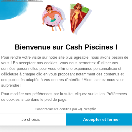
Couleurs
40 W
Non
Bienvenue sur Cash Piscines !
Connexion facile et étanche
séquences
Plateforme de Gestion du Consentemen
Un large choix de couleurs d'écl
Pour rendre votre visite sur notre site plus agréable, nous avons besoin de
Adaptée à toutes les piscines en
Axeptio consent
vous ! En acceptant nos cookies, vous nous permettez d'utiliser vos
imation ou via le système BRIO RC+ (non inclus)
Idéale pour la construction ou l
données personnelles pour vous offrir une expérience personnalisée et
délicieuse à chaque clic en vous proposant notamment des contenus et
des publicités adaptés à vos centres d'intérêts ! Alors laissez-nous vous
IP68
surprendre !
JESTIC ?
Lire la suite
Pour modifier vos préférences par la suite, cliquez sur le lien 'Préférences
de cookies' situé dans le pied de page.
ED de la marque
MAJESTIC
, nous vous recommandons de suivre a
tez pas capable de procéder à l'installation ou au remplacement
Consentements certifiés par
1
r réaliser cette manipulation.
Je choisis
Accepter et fermer
0,85 Kg