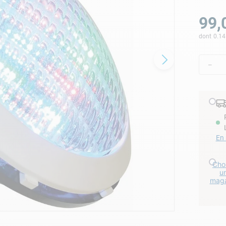
lore choc
99
,
dont
0.14
－
En 
Choi
u
maga