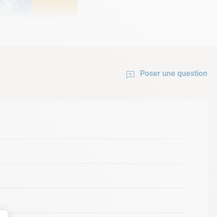
Poser une question
nce
 PAR56 MAJESTIC
vous permettra de bénéficier
e LED pour piscine
vous offrira également un
 cette
ampoule LED MAJESTIC
vous laissera
 ses 7 séquences dynamiques.