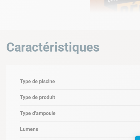
Caractéristiques
Avec l'ampoule LED Majestic,
Adaptée à toutes les
piscines enterrées
, auss
d'un
éclairage de grande qualité
grâce à son
Type de piscine
angle de diffusion de 120° qui vous permettr
l'opportunité de choisir votre couleur d'éclai
Type de produit
Informations produit
Type d'ampoule
•
Installation facile
dans toutes les niches sta
Lumens
•
Dimensions :
175 x 110 mm
Ø