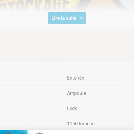
Lire la suite
 bénéficiez d'un éclairage haute performa
i bien rénovation qu'en construction,
l'ampoule LED couleurs
 flux lumineux de 1150 lm. D'une puissance de 40W, cette
lamp
Enterrée
a d'éclairer votre bassin avec efficacité. Fabriquée en Europe,
rage en fonction de vos envies grâce à ses 11 couleurs fixes et
Ampoule
Leds
ndards de piscines
1150 lumens
Continuer sans accepter