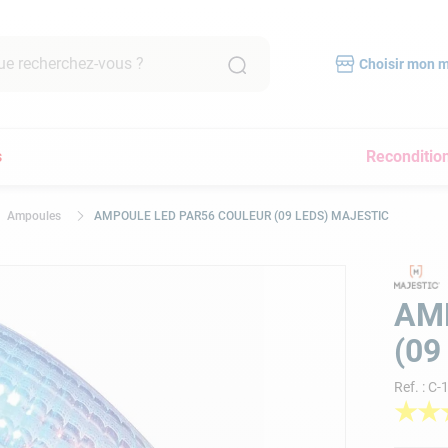
recherchez-vous ?
Choisir mon 
RCHES FRÉQUENTES
s
Reconditio
mpe filtration piscine
scine hors sol
Ampoules
AMPOULE LED PAR56 COULEUR (09 LEDS) MAJESTIC
bot piscine
pirateur
lore
AM
yau
(09
a
Ref.
:
C-
pirateur piscine
★
★
immer