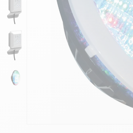
10
.
ch