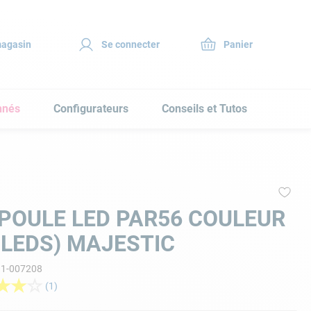
magasin
Se connecter
nnés
Configurateurs
Conseils et Tutos
POULE LED PAR56 COULEUR
 LEDS) MAJESTIC
11-007208
★
★
☆
(
1
)