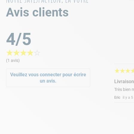
Avis clients
4/5
★
★
★
★
☆
(1 avis)
★
★
★
Veuillez vous connecter pour écrire
un avis.
Livraiso
Très bien 
Eric
il y a 