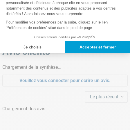
500 microns d'épaisseur
personnalisée et délicieuse à chaque clic en vous proposant
Lire la suite
Bloque l'évaporation à plus de 99%
notamment des contenus et des publicités adaptés à vos centres
Bâche dotée d'une protection anti-UV : durée
d'intérêts ! Alors laissez-nous vous surprendre !
de vie améliorée
Enroulement facilité pour un encombrement
Pour modifier vos préférences par la suite, cliquez sur le lien
Bâchette de protection incluse
moindre
'Préférences de cookies' situé dans le pied de page.
Garantie(s)
Consentements certifiés par
Notre satisfaction, la votre
4 ans
Je choisis
Accepter et fermer
Avis clients
Économie d'eau et d'énergie : bloque
l'évaporation à plus de 99%
Chargement de la synthèse…
Veuillez vous connecter pour écrire un avis.
Le plus récent
Protection anti-UV : augmente
Chargement des avis…
considérablement la durée de vie de la
bâche