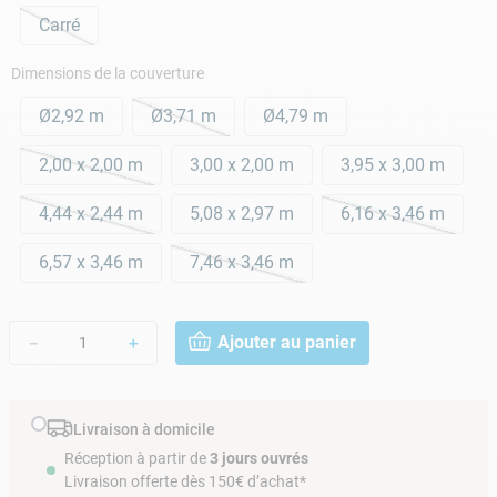
Carré
Dimensions de la couverture
Ø2,92 m
Ø3,71 m
Ø4,79 m
2,00 x 2,00 m
3,00 x 2,00 m
3,95 x 3,00 m
4,44 x 2,44 m
5,08 x 2,97 m
6,16 x 3,46 m
6,57 x 3,46 m
7,46 x 3,46 m
Ajouter au panier
－
＋
Livraison à domicile
Réception à partir de
3 jours ouvrés
Livraison offerte dès 150€ d’achat*