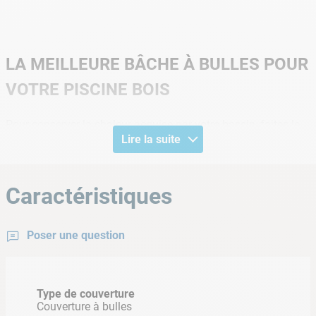
LA MEILLEURE BÂCHE À BULLES POUR
VOTRE PISCINE BOIS
Pour conserver la chaleur acquise par votre bassin, faites le
Lire la suite
choix de la
bâche de piscine hexabulle 500 microns
. La
forme hexagonale des bulles de cette bâche permet de
réduire de 39% le nombre de ponts thermiques
,
Caractéristiques
responsables des déperditions de chaleur. En améliorant
ainsi
l'isolation thermique
de votre piscine bois, vous faites
en sorte de conserver une température agréable pour la
Poser une question
baignade. En plus de renforcer l'isolation thermique, cette
bâche à bulles
freine également
l'évaporation de l'eau en la
réduisant à plus de 99%
.
Type de couverture
Côté durabilité, la bâche à bulles Hexabulle possède une
Couverture à bulles