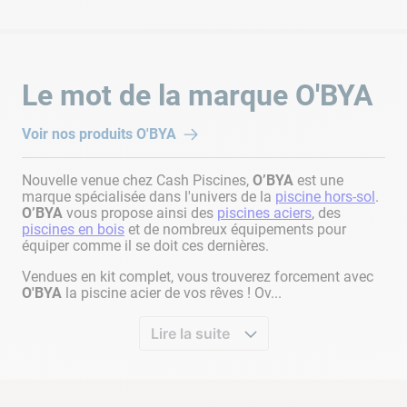
NOTRE CONSEIL D'INSTALLATION
Afin de conserver tout le rendement de la bâche de piscine, il
Le mot de la marque
O'BYA
est recommandé de
placer les bulles vers le bas
, côté eau.
FAQ BÂCHE PISCINE : LES QUESTIONS LES PLUS
Voir nos produits
O'BYA
FRÉQUENTES
Nouvelle venue chez Cash Piscines,
O’BYA
est une
marque spécialisée dans l'univers de la
piscine hors-sol
.
Peut-on utiliser cette bâche pour hiverner sa piscine ?
O’BYA
vous propose ainsi des
piscines aciers
, des
piscines en bois
et de nombreux équipements pour
Non, cette bâche n'est pas conçue pour être utilisé pour
équiper comme il se doit ces dernières.
l'hivernage ; celle-ci n'est pas assez épaisse pour protéger le
Vendues en kit complet, vous trouverez forcement avec
bassin du froid. De plus, exposer cette couverture au froid et
O'BYA
la piscine acier de vos rêves ! Ov...
aux UV revient à la détériorer prématurément.
Lire la suite
Cette bâche peut-elle servir de bâche de sécurité ?
Non, cette bâche n'est pas conçue pour empêcher les chutes