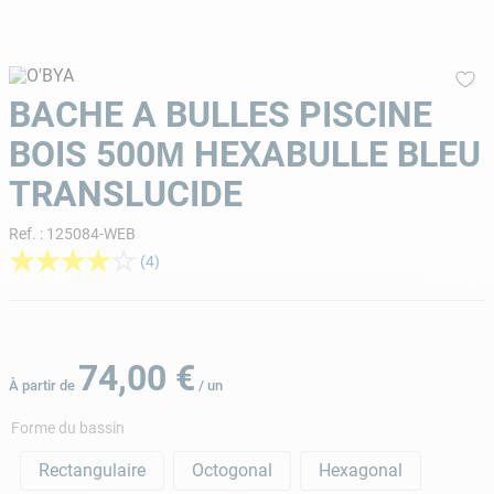
9
.
aspirateur piscine
10
.
chlore choc
BACHE A BULLES PISCINE
BOIS 500Μ HEXABULLE BLEU
TRANSLUCIDE
Ref.
:
125084-WEB
★
★
★
★
☆
(
4
)
74
,
00
€
À partir de
/
un
Forme du bassin
Rectangulaire
Octogonal
Hexagonal