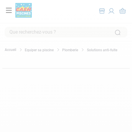
Que recherchez-vous ?
RECHERCHES FRÉQUENTES
Equiper sa piscine
Plomberie
Solutions anti-fuite
1
.
pompe filtration piscine
2
.
piscine hors sol
3
.
robot piscine
4
.
aspirateur
5
.
chlore
6
.
tuyau
7
.
spa
8
.
aspirateur piscine