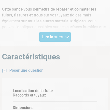
Cette bande vous permettra de
réparer et colmater les
fuites, fissures et trous
sur vos tuyaux rigides mais
également
sur tous les autres matériaux rigide
s. Vous
pouvez l'appliquer aussi bien sur des
surfaces humides que
sous l'eau
. Idéal pour une réparation rapide, la résine se
Lire la suite
solidifie en
seulement 30 min après la réparation.
Informations produit
Caractéristiques
Dimensions: 5cm x 1,5m
Supports: Tous matériaux rigides
Poser une question
Matière: tissus en fibre de verre, enduit de résine
polyuréthane
Activable dans l'eau: Oui
Localisation de la fuite
Raccords et tuyaux
Dimensions