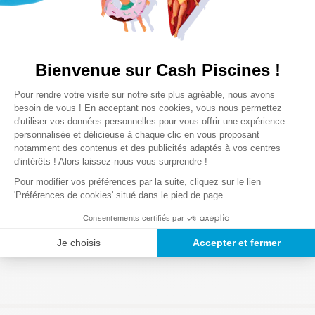
Notre satisfaction, la votre
Bienvenue sur Cash Piscines !
Avis clients
Plateforme de Gestion du Consentem
Pour rendre votre visite sur notre site plus agréable, nous avons
Axeptio consent
besoin de vous ! En acceptant nos cookies, vous nous permettez
d'utiliser vos données personnelles pour vous offrir une expérience
Chargement de la synthèse…
personnalisée et délicieuse à chaque clic en vous proposant
notamment des contenus et des publicités adaptés à vos centres
Veuillez vous connecter pour écrire un avis.
d'intérêts ! Alors laissez-nous vous surprendre !
Pour modifier vos préférences par la suite, cliquez sur le lien
'Préférences de cookies' situé dans le pied de page.
Le plus récent
Consentements certifiés par
Chargement des avis…
Je choisis
Accepter et fermer