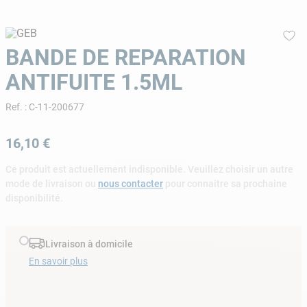
9
.
skimmer
10
.
chlore choc
BANDE DE REPARATION
ANTIFUITE 1.5ML
Ref.
:
C-11-200677
16
,
10
€
Ce produit est actuellement indisponible. Veuillez choisir un autre
mode de livraison ou
nous contacter
pour connaitre sa prochaine
disponibilité.
Livraison à domicile
En savoir plus