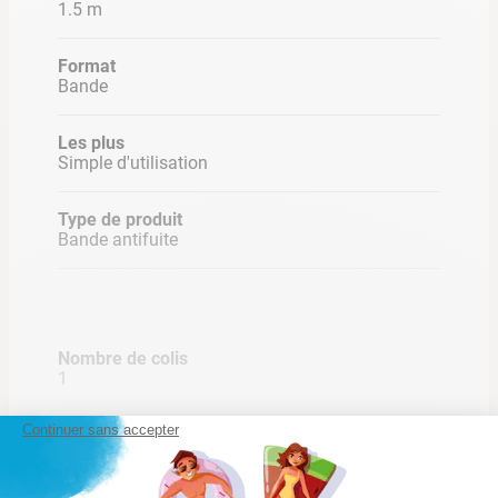
1.5 m
Format
Bande
Les plus
Simple d'utilisation
Type de produit
Bande antifuite
Nombre de colis
1
Continuer sans accepter
Poids des colis
0,1 Kg
Lire la suite