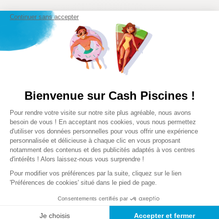
Continuer sans accepter
Notices et téléchargements
Bienvenue sur Cash Piscines !
FICHE PRODUIT
Plateforme de Gestion du Consentem
Pour rendre votre visite sur notre site plus agréable, nous avons
DU BONNET DE
Axeptio consent
besoin de vous ! En acceptant nos cookies, vous nous permettez
BAIN SILICONE
d'utiliser vos données personnelles pour vous offrir une expérience
personnalisée et délicieuse à chaque clic en vous proposant
notamment des contenus et des publicités adaptés à vos centres
d'intérêts ! Alors laissez-nous vous surprendre !
Pour modifier vos préférences par la suite, cliquez sur le lien
Notre satisfaction, la votre
'Préférences de cookies' situé dans le pied de page.
Avis clients
Consentements certifiés par
Je choisis
Accepter et fermer