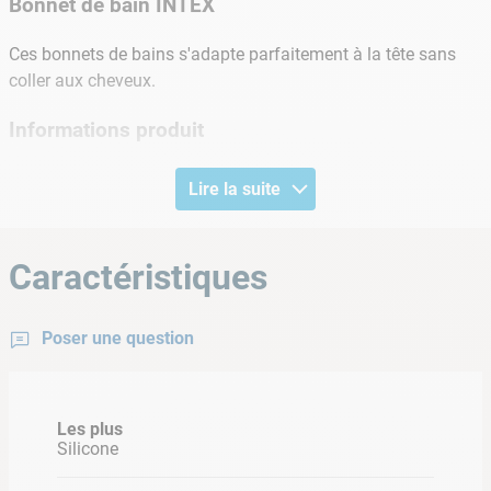
Bonnet de bain INTEX
Ces bonnets de bains s'adapte parfaitement à la tête sans
coller aux cheveux.
Informations produit
• Taille Unique
Lire la suite
• Coloris: Aléatoire
• Matière: Silicone
Caractéristiques
• Pour enfant de 8 ans ou +
Poser une question
Les plus
Silicone