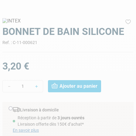
9
.
skimmer
10
.
chlore choc
BONNET DE BAIN SILICONE
Ref.
:
C-11-000621
3
,
20
€
Ajouter au panier
－
＋
Livraison à domicile
Réception à partir de
3 jours ouvrés
Livraison offerte dès 150€ d’achat*
En savoir plus