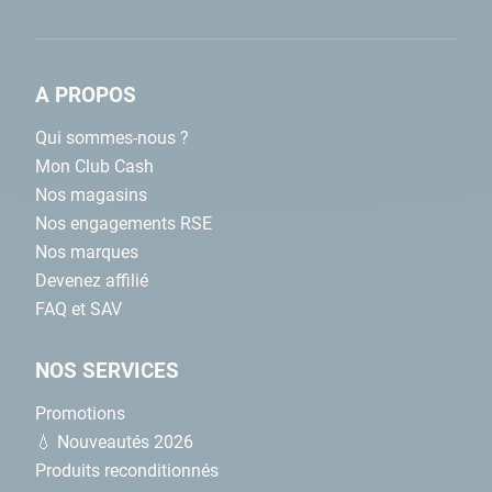
BUSE DE REFOULEMENT STANFOR
A PROPOS
Qui sommes-nous ?
Buse de refoulement Stanfor blanc
Mon Club Cash
Nos magasins
Nos engagements RSE
Buse de refoulement Stanfor bleu
Nos marques
Devenez affilié
FAQ et SAV
Buse de refoulement Stanfor grise
NOS SERVICES
Promotions
Buse de refoulement Stanfor sable
💧 Nouveautés 2026
Produits reconditionnés