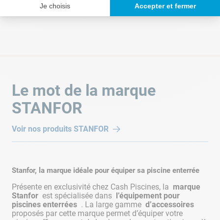
Chargement des avis…
piscine
1
2
1
1
Je choisis
Accepter et fermer
6x3 m
Poids des colis
0,25 Kg
Pour une
piscine
2
2
1
1
8x4 m
Pour une
piscine
2
3
1
1
Le mot de la marque
10x5m
STANFOR
Ce tableau est présent à titre indicatif et vous propose une
configuration type, Il ne s'agit pas de la seule solution pour
Voir nos produits
STANFOR
raccorder vos pièces à sceller. Pour plus d'informations,
renseignez-vous auprès de l'un de nos experts en magasin.
OÙ POSITIONNER SES PIÈCES À SCELLER DANS
Stanfor, la marque idéale pour équiper sa piscine enterrée
LA PISCINE ?
Présente en exclusivité chez Cash Piscines, la
marque
Stanfor
est spécialisée dans
l’équipement pour
piscines enterrées
. La large gamme
d’accessoires
proposés par cette marque permet d’équiper votre