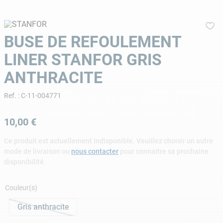
9
.
skimmer
10
.
chlore choc
BUSE DE REFOULEMENT
LINER STANFOR GRIS
ANTHRACITE
Ref.
:
C-11-004771
10
,
00
€
Ce produit est actuellement indisponible. Veuillez choisir un autre
mode de livraison ou
nous contacter
pour connaitre sa prochaine
disponibilité.
Couleur(s)
Gris anthracite