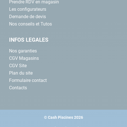
Prendre RDV en magasin
Afin que votre
buse de refoulement
se fonde parfaitement
Les configurateurs
avec votre
liner
et vos autres
pièces à sceller
, découvrez les
Demande de devis
autres coloris disponibles pour la buse Stanfor.
Nos conseils et Tutos
INFOS LEGALES
Nos garanties
CGV Magasins
CGV Site
Plan du site
Formulaire contact
Contacts
© Cash Piscines 2026