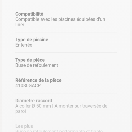
raccord 2" mâle ou de ø50 mm
femelle pour être installée.
Compatibilité
INFORMATIONS PRODUIT
Compatible avec les piscines équipées d'un
liner
Compatible avec les piscines équipées d'un liner
Couleur : anthracite
Type de piscine
Enterrée
Produit efficace et performant
Dimensions carton : 15 x 15 x 10 cm
Type de pièce
VUE ÉCLATÉE DE LA BUSE DE REFOULEMENT
Buse de refoulement
STANFOR
Référence de la pièce
41080GACP
1 : Siège de rotule + enjoliveur + rotule
Diamètre raccord
2 : Bride + vis + joints
A coller Ø 50 mm | A monter sur traversée de
paroi
3 : Corps
CALCULER LE NOMBRE DE PIÈCES EN FONCTION
Les plus
Buse de refoulement performante et fiable