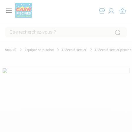
Que recherchez-vous ?
RECHERCHES FRÉQUENTES
Equiper sa piscine
Pièces à sceller
Pièces à sceller piscine
1
.
pompe filtration piscine
2
.
piscine hors sol
3
.
robot piscine
4
.
aspirateur
5
.
chlore
6
.
tuyau
7
.
spa
8
.
aspirateur piscine