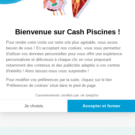
Comparer
27
,
90
€
Bienvenue sur Cash Piscines !
Plateforme de Gestion du Consentem
Pour rendre votre visite sur notre site plus agréable, nous avons
Axeptio consent
besoin de vous ! En acceptant nos cookies, vous nous permettez
d'utiliser vos données personnelles pour vous offrir une expérience
personnalisée et délicieuse à chaque clic en vous proposant
notamment des contenus et des publicités adaptés à vos centres
d'intérêts ! Alors laissez-nous vous surprendre !
Le filtre à cartouche propose une finesse de filtration supérieur à
un filtre à sable, et permet d’obtenir une eau saine et propre très
Pour modifier vos préférences par la suite, cliquez sur le lien
facilement. Au fur et à mesure du temps, la
cartouche filtrante
'Préférences de cookies' situé dans le pied de page.
va s’encrasser et perdra en efficacité. Il vous faudra alors
Consentements certifiés par
nettoyer l’intérieur à l’eau claire pour qu’elle retrouve sa pleine
Lire la suite
efficacité.
Je choisis
Accepter et fermer
Bien sûr, vous ne pouvez pas équiper votre spa avec n’importe
quelle cartouche filtrante. La compatibilité est souvent une