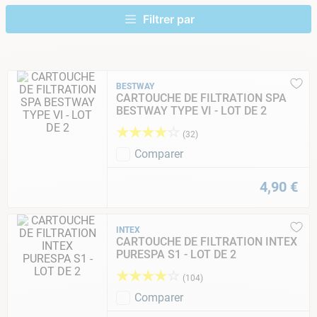
9
.
skimmer
10
.
chlore choc
BESTWAY
CARTOUCHE DE FILTRATION SPA
BESTWAY TYPE VI - LOT DE 2
★
★
★
★
☆
(
32
)
Comparer
4
,
90
€
INTEX
CARTOUCHE DE FILTRATION INTEX
PURESPA S1 - LOT DE 2
★
★
★
★
☆
(
104
)
Comparer