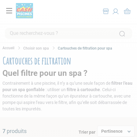
Que recherchez-vous ?
RECHERCHES FRÉQUENTES
Choisir son spa
Cartouches de filtration pour spa
1
.
pompe filtration piscine
Cartouches de filtration
2
.
piscine hors sol
Quel filtre pour un spa ?
3
.
robot piscine
Contrairement à une piscine, il n’y a qu’une seule façon de
filtrer l’eau
4
.
aspirateur
pour un spa gonflable
: utiliser un
filtre à cartouche
. Celui-ci
fonctionne de la même façon qu’un épurateur à cartouche, avec une
5
.
chlore
pompe qui aspire l’eau vers le filtre, afin qu’elle soit débarrassée de
6
.
tuyau
toutes les impuretés.
7
.
spa
8
.
aspirateur piscine
7
produits
Pertinence
Trier par