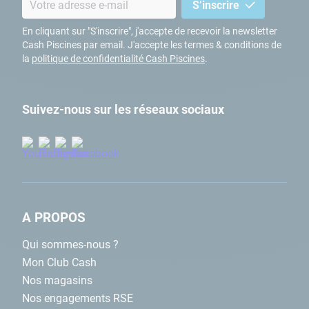
S’inscrire
En cliquant sur "S'inscrire", j'accepte de recevoir la newsletter
Cash Piscines par email. J'accepte les termes & conditions de
Enfin, les
spas Intex et Bestway
que nous commercialisons
la
politique de confidentialité Cash Piscines
.
affichent également des codes erreur en cas de problème de
débit d’eau. Une mauvaise circulation de l’eau signifie qu’elle
n’est pas assez filtrée.
Suivez-nous sur les réseaux sociaux
Comment nettoyer le filtre d’un
spa ?
Très pratique et efficace, la
cartouche de filtration
ne possède
qu’un seul et réel problème : elle se salit vite. En cas de forte
A PROPOS
fréquentation, le filtre s’encrasse en seulement quelques jours.
Afin qu’il retrouve sa pleine efficacité, vous devez le nettoyer.
Qui sommes-nous ?
Mon Club Cash
Nos magasins
Pour
nettoyer une cartouche filtrante
, vous devez d’abord
Nos engagements RSE
couper la filtration. Ensuite, faites en sorte d’extraire la