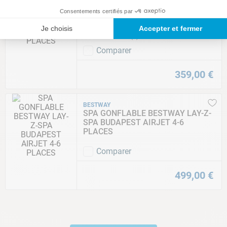
BESTWAY
SPA GONFLABLE BESTWAY LAY-Z-
Consentements certifiés par
SPA MADRID AIRJET 2-4 PLACES
Je choisis
Accepter et fermer
★
★
★
★
★
(
1
)
Comparer
359
,
00
€
BESTWAY
SPA GONFLABLE BESTWAY LAY-Z-
SPA BUDAPEST AIRJET 4-6
PLACES
Comparer
499
,
00
€