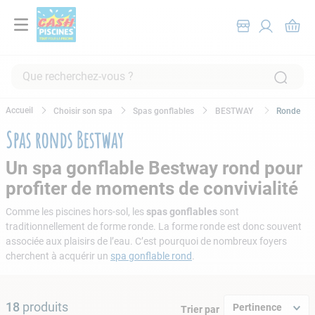
Que recherchez-vous ?
RECHERCHES FRÉQUENTES
Choisir son spa
Spas gonflables
BESTWAY
Ronde
1
.
pompe filtration piscine
Spas ronds Bestway
2
.
piscine hors sol
Un spa gonflable Bestway rond pour
3
.
robot piscine
profiter de moments de convivialité
4
.
aspirateur
Comme les piscines hors-sol, les
spas gonflables
sont
5
.
chlore
traditionnellement de forme ronde. La forme ronde est donc souvent
associée aux plaisirs de l’eau. C’est pourquoi de nombreux foyers
6
.
tuyau
cherchent à acquérir un
spa gonflable rond
.
7
.
spa
8
.
aspirateur piscine
18
produits
Pertinence
Trier par