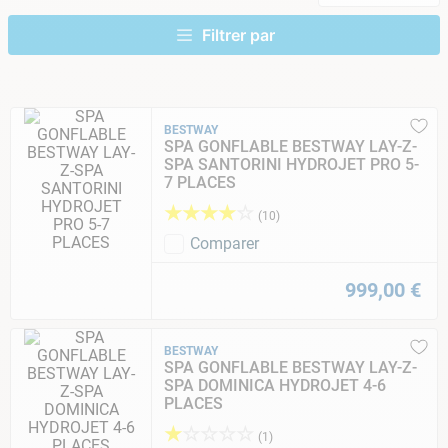
9
.
skimmer
10
.
chlore choc
BESTWAY
SPA GONFLABLE BESTWAY LAY-Z-
SPA SANTORINI HYDROJET PRO 5-
7 PLACES
★
★
★
★
☆
(
10
)
Comparer
999
,
00
€
BESTWAY
SPA GONFLABLE BESTWAY LAY-Z-
SPA DOMINICA HYDROJET 4-6
PLACES
★
☆
☆
☆
☆
(
1
)