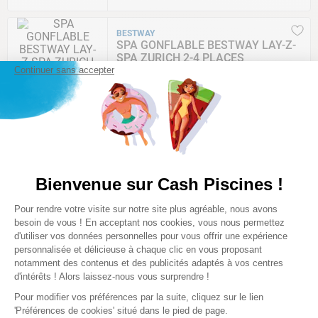
BESTWAY
SPA GONFLABLE BESTWAY LAY-Z-
SPA ZURICH 2-4 PLACES
Continuer sans accepter
★
★
★
★
☆
(
2
)
Comparer
459
,
00
€
BESTWAY
Bienvenue sur Cash Piscines !
SPA GONFLABLE BESTWAY LAY-Z-
SPA ST MORITZ 5-7 PLACES
Plateforme de Gestion du Consentem
Pour rendre votre visite sur notre site plus agréable, nous avons
Axeptio consent
★
★
★
★
☆
besoin de vous ! En acceptant nos cookies, vous nous permettez
(
11
)
d'utiliser vos données personnelles pour vous offrir une expérience
Comparer
personnalisée et délicieuse à chaque clic en vous proposant
notamment des contenus et des publicités adaptés à vos centres
549
,
00
€
d'intérêts ! Alors laissez-nous vous surprendre !
Pour modifier vos préférences par la suite, cliquez sur le lien
'Préférences de cookies' situé dans le pied de page.