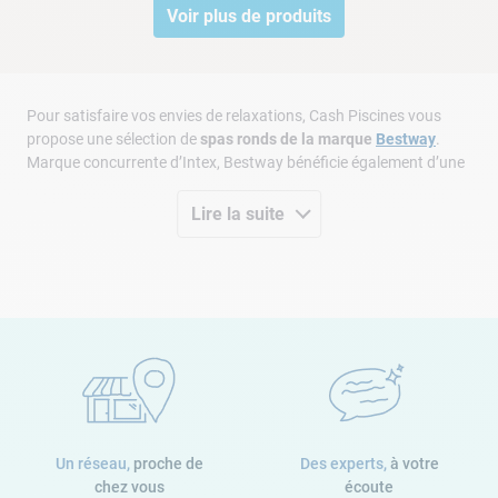
Voir plus de produits
Pour satisfaire vos envies de relaxations, Cash Piscines vous
propose une sélection de
spas ronds de la marque
Bestway
.
Marque concurrente d’Intex, Bestway bénéficie également d’une
grande notoriété dans l’univers des
jacuzzis gonflables
. D’année
en année, la demande pour les
spas Bestway
ne cesse de croître.
Lire la suite
Afin d’offrir une gamme de spa complète, vous pourrez retrouver
des
spas Bestway 4 places
et des
spas Bestway 6 places
.
Découvrez sans plus attendre ce que Cash Piscines a à vous
proposer.
Optez pour un petit bassin avec
Un réseau,
proche de
Des experts,
à votre
un spa rond Bestway 4 places
chez vous
écoute