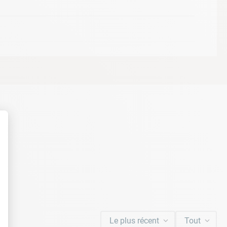
t : Personnalisez vos Options
Le plus récent
Tout