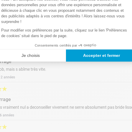
données personnelles pour vous offrir une expérience personnalisée et
délicieuse à chaque clic en vous proposant notamment des contenus et
★
★
des publicités adaptés à vos centres d'intérêts ! Alors laissez-nous vous
surprendre !
Pour modifier vos préférences par la suite, cliquez sur le lien 'Préférences
u produit ras
de cookies' situé dans le pied de page.
y a 6 années
Consentements certifiés par
★
☆
Je choisis
Accepter et fermer
errage
 job, mais s abîme très vite.
 a 2 années
★
★
errage
s vraiment nul a deconseiller vivement ne serre absolument pas bride liss
a 6 années
★
★