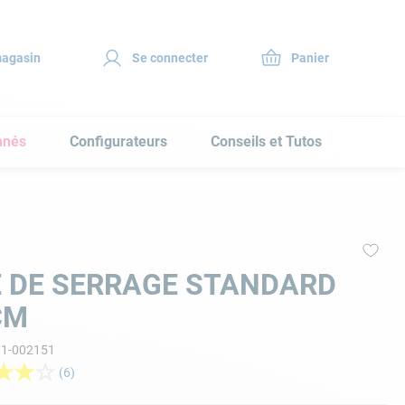
magasin
Se connecter
nnés
Configurateurs
Conseils et Tutos
E DE SERRAGE STANDARD
CM
11-002151
★
★
☆
(
6
)