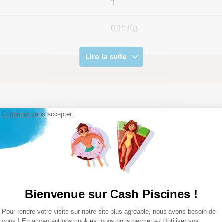
1
0,15 Kg
Lire la suite
Continuer sans accepter
Bienvenue sur Cash Piscines !
Plateforme de Gestion du Consentemen
Pour rendre votre visite sur notre site plus agréable, nous avons besoin de
Axeptio consent
vous ! En acceptant nos cookies, vous nous permettez d'utiliser vos