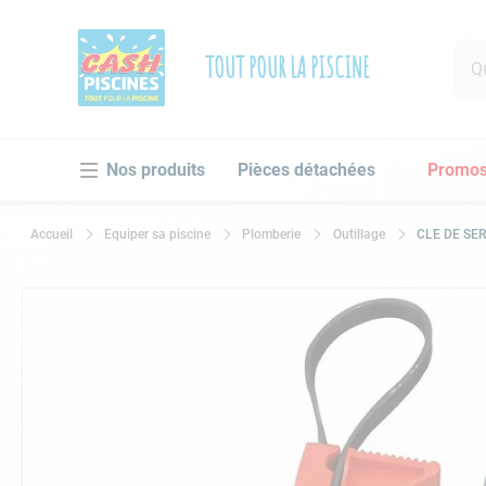
Que 
TOUT POUR LA PISCINE
RECHE
Pièces détachées
Promo
1
.
po
2
.
pi
Equiper sa piscine
Plomberie
Outillage
CLE DE SE
3
.
ro
4
.
as
5
.
ch
6
.
tu
7
.
sp
8
.
sk
9
.
as