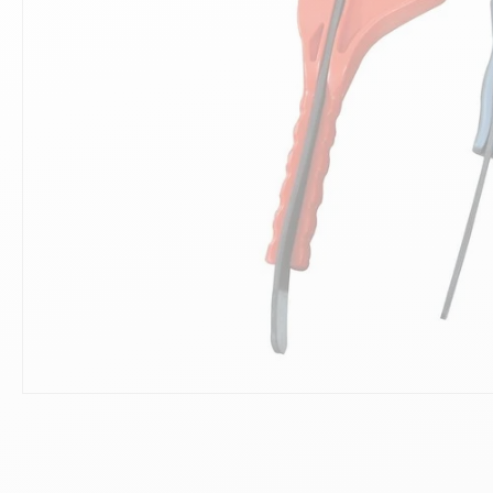
10
.
ch