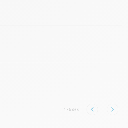
1 - 6
de
6