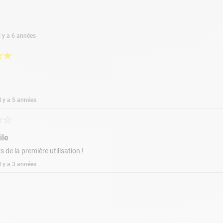
il y a 6 années
★
★
il y a 5 années
☆
☆
ile
s de la première utilisation !
il y a 3 années