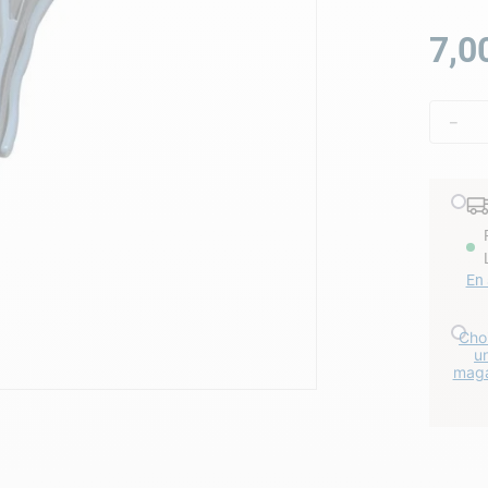
lore choc
7
,
0
－
En 
Choi
u
maga