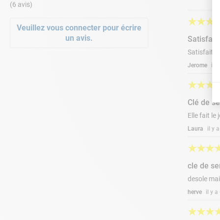
(6 avis)
★
★
★
Veuillez vous connecter pour écrire
un avis.
Satisfait
Satisfait d
Jerome
il 
★
★
★
Clé de s
Elle fait le
Laura
il y
★
★
★
cle de s
desole mai
herve
il y 
★
★
★