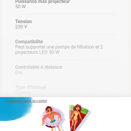
Puissance max projecteur
50 W
Tension
230 V
Compatibilité
Peut supporter une pompe de filtration et 2
projecteurs LED 50 W
Contrôlable à distance
Oui
INFORMATIONS PRODUIT
Type d'horloge
Digitale
Type de produit : coffret électrique pour piscine
Continuer sans accepter
Intensité nominale : 4 à 6 A ou 6 à 10 A selon le modèle
Lire la suite
Protection hors gel
Tension : 230 V
Non
Intensité maximum : 12 A
Dimensions : 28.7 x 25.7 cm
Accessoire(s) inclus
Coffret pilotable à distance grâce à l'application Racer