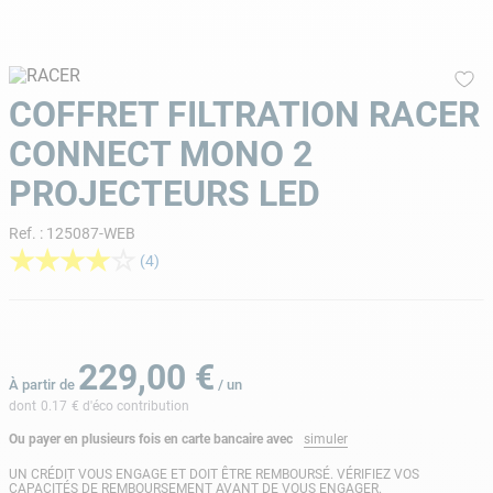
9
.
skimmer
10
.
ph moins
COFFRET FILTRATION RACER
CONNECT MONO 2
PROJECTEURS LED
Ref.
:
125087-WEB
★
★
★
★
☆
(
4
)
229
,
00
€
À partir de
/
un
dont
0.17
€ d'éco contribution
Ou payer en plusieurs fois en carte bancaire avec
simuler
UN CRÉDIT VOUS ENGAGE ET DOIT ÊTRE REMBOURSÉ. VÉRIFIEZ VOS
CAPACITÉS DE REMBOURSEMENT AVANT DE VOUS ENGAGER.