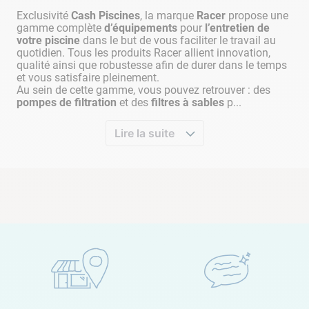
fonctionnement de la filtration
de manière à l'automatiser
Exclusivité
Cash Piscines
, la marque
Racer
propose une
pour. Enfin, l'application permet également de piloter
gamme complète
d’équipements
pour
l’entretien de
l'éclairage au niveau du choix des couleurs et de l'économie
votre piscine
dans le but de vous faciliter le travail au
d'énergie. Pour la télécharger, rien de plus simple,
scannez le
quotidien. Tous les produits Racer allient innovation,
qualité ainsi que robustesse afin de durer dans le temps
QR-code présent sur le packaging ou la fiche produit
et
et vous satisfaire pleinement.
profitez de tous les avantages d'une
piscine connectée
.
Au sein de cette gamme, vous pouvez retrouver : des
pompes de filtration
et des
filtres à sables
p...
ACCESSOIRES INCLUS
Lire la suite
Afin de vous faciliter la tâche d'installation au maximum,
Cash Piscines a fait en sorte
d'inclure la visserie nécessaire
pour fixer votre coffret de piscine au sein de votre
local
technique
. Vous trouverez également des presse-étoupes, très
pratiques pour assurer le serrage des câbles électriques.
Enfin, des fusibles supplémentaires sont aussi inclus.