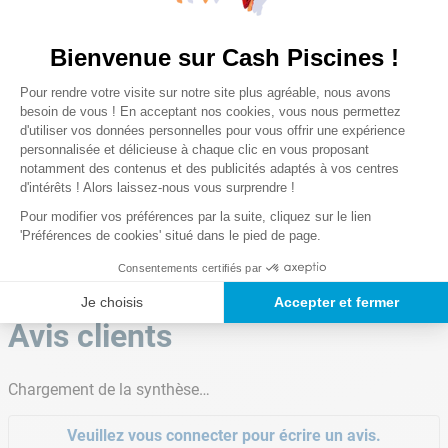
Notices et téléchargements
Visserie de fixation
Connect
Presse-étoupes
Fusibles de rechange
Peut supporter jusqu'à 2 projecteurs LED 50 W
Bienvenue sur Cash Piscines !
Inclus avec le coffret : visserie de fixation, presse-
Plateforme de Gestion du Consentem
Dimensions
Pour rendre votre visite sur notre site plus agréable, nous avons
étoupes et fusibles de rechange
Axeptio consent
28.7 x 25.7 cm
besoin de vous ! En acceptant nos cookies, vous nous permettez
Garantie : 2 ans
d'utiliser vos données personnelles pour vous offrir une expérience
personnalisée et délicieuse à chaque clic en vous proposant
Fiche produit
Notice du
Garantie(s)
notamment des contenus et des publicités adaptés à vos centres
du coffret
coffret Racer
2 ans
d'intérêts ! Alors laissez-nous vous surprendre !
Racer Connect
Connect
Pour modifier vos préférences par la suite, cliquez sur le lien
Gestion du coffret connecté
'Préférences de cookies' situé dans le pied de page.
Consentements certifiés par
Notre satisfaction, la votre
Je choisis
Accepter et fermer
Utilisation simple & sécurisée
Avis clients
Chargement de la synthèse…
Raccordements multiples pour ajouter des
équipements complémentaires
Veuillez vous connecter pour écrire un avis.