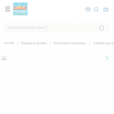
Que recherchez-vous ?
RECHERCHES FRÉQUENTES
Equiper sa piscine
Electricité et domotique
Coffrets pour p
1
.
pompe filtration piscine
2
.
piscine hors sol
3
.
robot piscine
4
.
aspirateur
5
.
chlore
6
.
tuyau
7
.
aspirateur piscine
8
.
spa