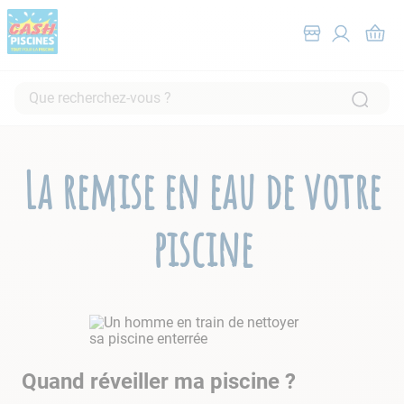
Que recherchez-vous ?
RECHERCHES FRÉQUENTES
1
.
pompe filtration piscine
La remise en eau de votre
2
.
piscine hors sol
3
.
robot piscine
piscine
4
.
aspirateur
5
.
chlore
6
.
tuyau
7
.
spa
Quand réveiller ma piscine ?
8
.
skimmer