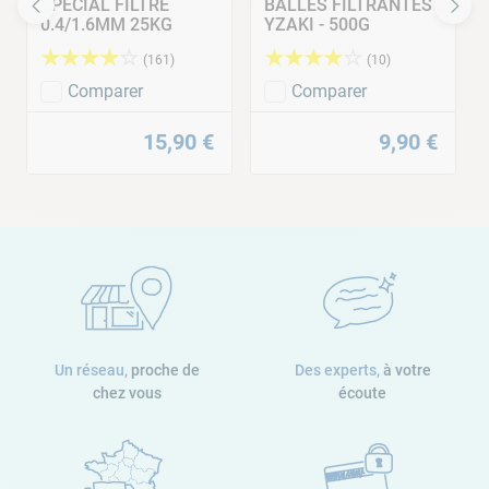
SPECIAL FILTRE
BALLES FILTRANTES
0.4/1.6MM 25KG
YZAKI - 500G
★
★
★
★
☆
★
★
★
★
☆
(
161
)
(
10
)
Comparer
Comparer
15
,
90
€
9
,
90
€
Un réseau,
proche de
Des experts,
à votre
chez vous
écoute