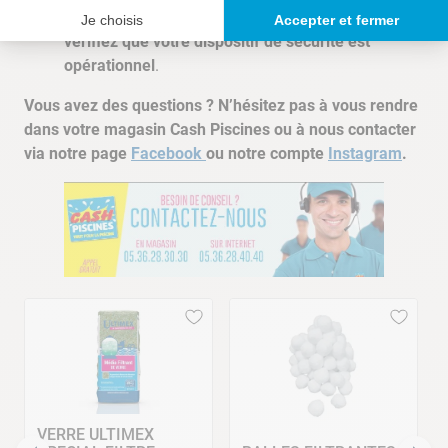
Avant la remise en service de votre bassin,
Je choisis
Accepter et fermer
vérifiez que votre dispositif de sécurité est
opérationnel
.
Vous avez des questions ? N’hésitez pas à vous rendre
dans votre magasin Cash Piscines ou à nous contacter
via notre page
Facebook
ou notre compte
Instagram
.
VERRE ULTIMEX