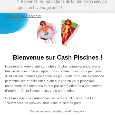
Reprenez les indications de la remise en service
après un hivernage actif !
Continuer sans accepter
Précautions & Recommandations
Dans les jours qui suivent la remise en service
de votre piscine,
le pH de votre piscine peut avoir
tendance à
augmenter rapidement
: contrôlez-le
régulièrement et éventuellement corrigez-le.
Bienvenue sur Cash Piscines !
Au niveau du local technique,
pensez à vérifier
Plateforme de Gestion du Consentem
vos connexions électriques ainsi que le
Pour rendre votre visite sur notre site plus agréable, nous avons
Axeptio consent
disjoncteur
.
Un professionnel peut vous
besoin de vous ! En acceptant nos cookies, vous nous permettez
accompagner dans cette démarche.
d'utiliser vos données personnelles pour vous offrir une expérience
personnalisée et délicieuse à chaque clic en vous proposant
Vérifiez l’horloge
de programmation de votre
notamment des contenus et des publicités adaptés à vos centres
coffret électrique.
d'intérêts ! Alors laissez-nous vous surprendre !
Pensez à
utiliser une couverture à bulle
Pour modifier vos préférences par la suite, cliquez sur le lien
pendant la nuit
afin de conserver efficacement la
'Préférences de cookies' situé dans le pied de page.
chaleur acquise durant la journée pour la baignade
Consentements certifiés par
du lendemain
.