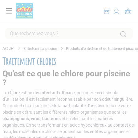
Que recherchez-vous ?
RECHERCHES FRÉQUENTES
Entretenir sa piscine
Produits d'entretien et de traitement piscin
1
.
pompe filtration piscine
Traitement chlores
2
.
piscine hors sol
Qu'est ce que le chlore pour piscine
3
.
robot piscine
?
4
.
aspirateur
Le chlore est un
désinfectant efficace
, peu onéreux et simple
5
.
chlore
d'utilisation, il est facilement reconnaissable par son odeur singulière.
Ce produit chimique possède la particularité d'assainir l'eau de votre
6
.
tuyau
piscine en détruisant les différents micro-organismes que sont les
champignons, virus, bactéries
et en éliminant les matières
7
.
spa
organiques. En se transformant en acide hypochloreux au contact de
8
.
aspirateur piscine
l'eau, les molécules de chlore se posent sur les entités organiques et