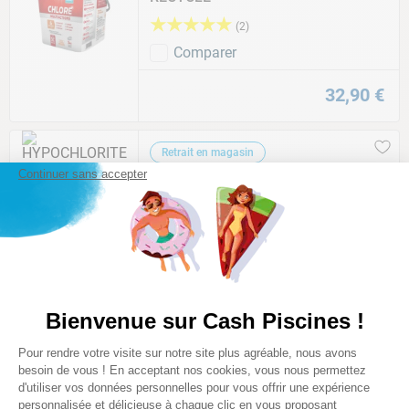
★
★
★
★
★
(
2
)
Comparer
32
,
90
€
Retrait en magasin
CASH PISCINES
Continuer sans accepter
HYPOCHLORITE DE CALCIUM
STICK 300G - 5.4 KG
Comparer
49
,
90
€
Bienvenue sur Cash Piscines !
Retrait en magasin
Plateforme de Gestion du Consentem
Pour rendre votre visite sur notre site plus agréable, nous avons
CASH PISCINES
Axeptio consent
besoin de vous ! En acceptant nos cookies, vous nous permettez
CHLORE LENT 1KG
d'utiliser vos données personnelles pour vous offrir une expérience
★
★
★
★
★
personnalisée et délicieuse à chaque clic en vous proposant
(
5
)