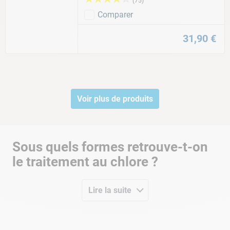
(
75
)
Comparer
31
,
90
€
Voir plus de produits
Sous quels formes retrouve-t-on
le traitement au chlore ?
Nous possèdons une large gamme de
traitements chlore pour
piscine
, où vous pourrez notamment retrouver :
Lire la suite
Le
galet de chlore
, qui offre un
traitement longue durée
, parfait
pour l'entretien régulier. Le galet se place facilement dans le