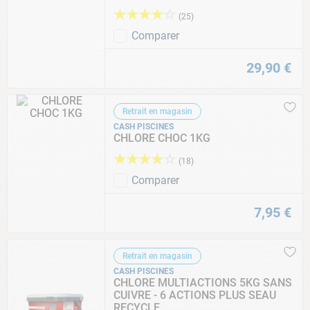
★
★
★
★
☆
(
25
)
Comparer
29
,
90
€
Retrait en magasin
CASH PISCINES
CHLORE CHOC 1KG
★
★
★
★
☆
(
18
)
Comparer
7
,
95
€
Retrait en magasin
CASH PISCINES
CHLORE MULTIACTIONS 5KG SANS
CUIVRE - 6 ACTIONS PLUS SEAU
RECYCLE