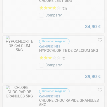
CHLORE LENT 5KG
★
★
★
★
☆
(
63
)
Comparer
34
,
90
€
Retrait en magasin
CASH PISCINES
HYPOCHLORITE DE CALCIUM 5KG
★
★
★
☆
☆
(
6
)
Comparer
39
,
90
€
Retrait en magasin
CASH PISCINES
CHLORE CHOC RAPIDE GRANULES
5KG