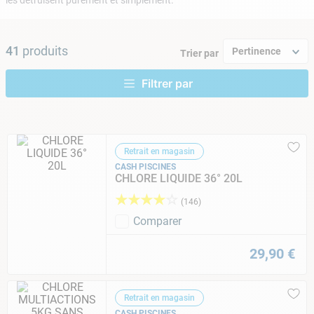
les détruisent purement et simplement.
9
.
skimmer
10
.
chlore choc
41
produits
Pertinence
Trier par
Retrait en magasin
CASH PISCINES
CHLORE LIQUIDE 36° 20L
★
★
★
★
☆
(
146
)
Comparer
29
,
90
€
Retrait en magasin
CASH PISCINES