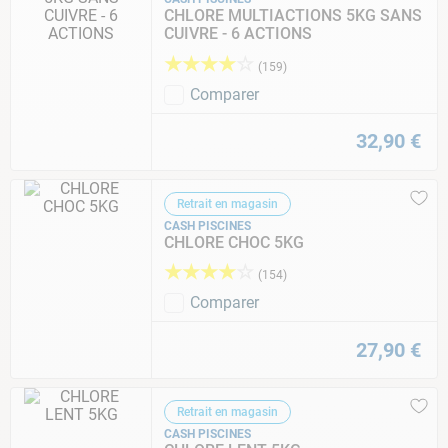
CHLORE MULTIACTIONS 5KG SANS
CUIVRE - 6 ACTIONS
★
★
★
★
☆
(
159
)
Comparer
32
,
90
€
Retrait en magasin
CASH PISCINES
CHLORE CHOC 5KG
★
★
★
★
☆
(
154
)
Comparer
27
,
90
€
Retrait en magasin
CASH PISCINES