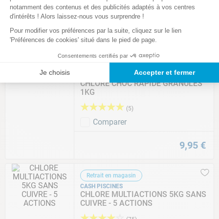
notamment des contenus et des publicités adaptés à vos centres
Comparer
d'intérêts ! Alors laissez-nous vous surprendre !
Pour modifier vos préférences par la suite, cliquez sur le lien
9
,
90
€
'Préférences de cookies' situé dans le pied de page.
Consentements certifiés par
Retrait en magasin
Je choisis
Accepter et fermer
CASH PISCINES
CHLORE CHOC RAPIDE GRANULES
1KG
★
★
★
★
★
(
5
)
Comparer
9
,
95
€
Retrait en magasin
CASH PISCINES
CHLORE MULTIACTIONS 5KG SANS
CUIVRE - 5 ACTIONS
★
★
★
★
☆