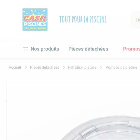
Que 
TOUT POUR LA PISCINE
RECHE
Pièces détachées
Promo
1
.
po
2
.
pi
Pieces detachees
Filtration piscine
Pompes de piscine
3
.
ro
4
.
as
5
.
ch
6
.
tu
7
.
sp
8
.
as
9
.
sk