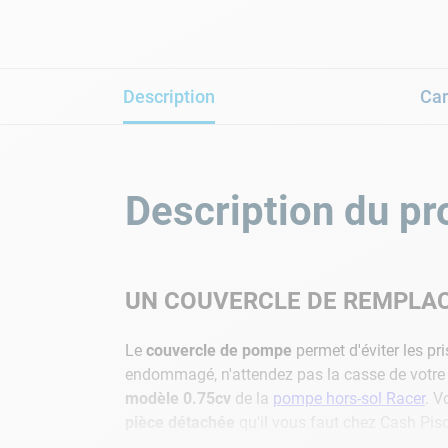
Description
Car
Description du pr
UN COUVERCLE DE REMPLA
Le
couvercle de pompe
permet d'éviter les pr
endommagé, n'attendez pas la casse de votre
modèle 0.75cv
de la
pompe hors-sol Racer
. V
pièce détachée
qu'il vous faut chez Cash Pis