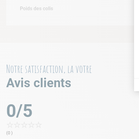
Poids des colis
Notre satisfaction, la votre
Avis clients
0/5
☆
☆
☆
☆
☆
(0 )