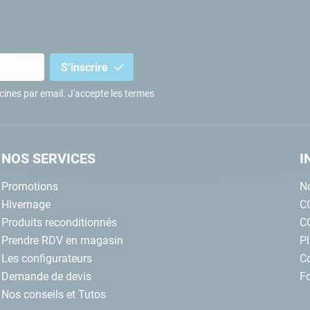
S’inscrire
iscines par email. J'accepte les termes
NOS SERVICES
I
Promotions
No
Hivernage
C
Produits reconditionnés
C
Prendre RDV en magasin
Pl
Les configurateurs
C
Demande de devis
Fo
Nos conseils et Tutos