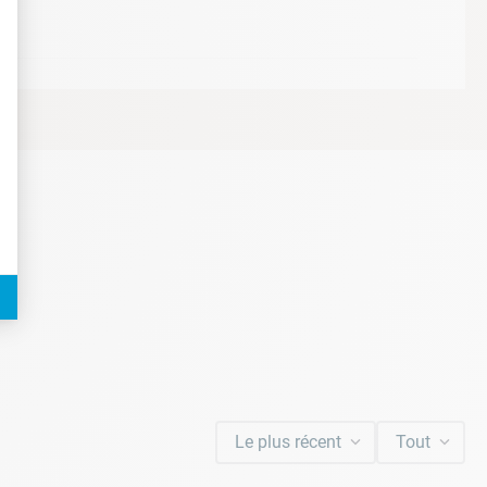
t : Personnalisez vos Options
Le plus récent
Tout