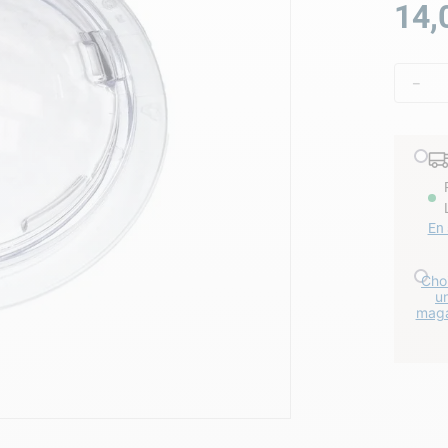
14
,
lore choc
－
En 
Choi
u
maga