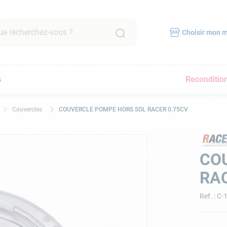
recherchez-vous ?
Choisir mon 
RCHES FRÉQUENTES
s
Reconditio
mpe filtration piscine
scine hors sol
Couvercles
COUVERCLE POMPE HORS SOL RACER 0.75CV
bot piscine
pirateur
lore
CO
yau
RAC
a
Ref.
:
C-
pirateur piscine
immer