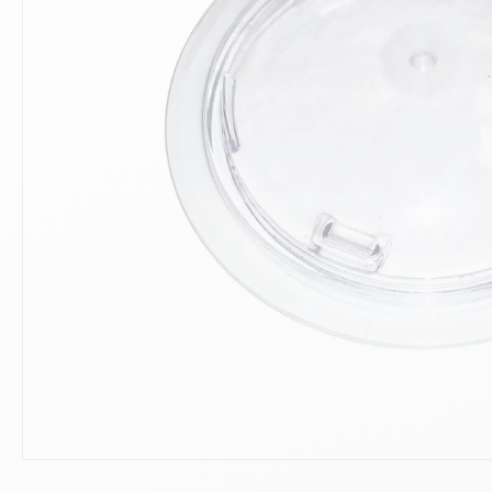
10
.
ch