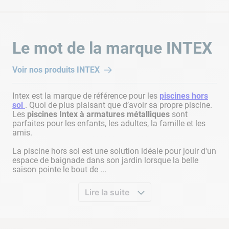
Enfin, pour
traiter l'eau de votre jacuzzi
gonflable, plusieurs
désinfectants
existent toutefois nous vous préconisons les
traitements
à base de
brome
ou
d'oxygène actif
. En effet, les
Le mot de la marque
INTEX
traitements à base de
chlore
sont quasiment inefficaces en
raison de la forte température du bain à remous.
Voir nos produits
INTEX
Intex est la marque de référence pour les
piscines hors
sol
. Quoi de plus plaisant que d’avoir sa propre piscine.
Les
piscines Intex à armatures métalliques
sont
parfaites pour les enfants, les adultes, la famille et les
amis.
La piscine hors sol est une solution idéale pour jouir d'un
espace de baignade dans son jardin lorsque la belle
saison pointe le bout de ...
Lire la suite