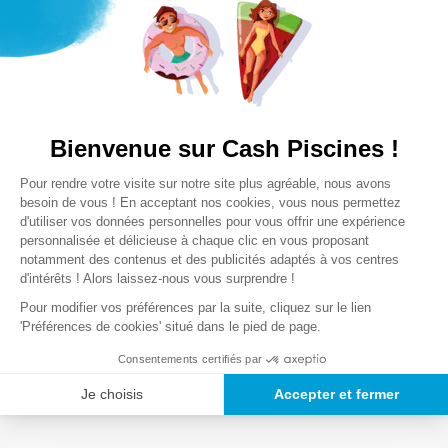
Lire la suite
?
Votre
couvercle pour spa
permet d'éviter que certains débris
tombent dans votre bassin. Cependant les baigneurs
aménent avec eux nombre de micro-organismes.
Transpiration, crème solaire ou morceaux d'herbes, l'eau de
Notre satisfaction, la votre
Bienvenue sur Cash Piscines !
votre spa ne restera pas propre éternellement. Pour cela, nous
Avis clients
Plateforme de Gestion du Consentem
vous conseillons de
nettoyer le fond et les marches
de votre
Pour rendre votre visite sur notre site plus agréable, nous avons
Axeptio consent
jacuzzi gonflable puis de
traiter l'eau régulièrement
. Pour un
besoin de vous ! En acceptant nos cookies, vous nous permettez
Chargement de la synthèse…
d'utiliser vos données personnelles pour vous offrir une expérience
entretien sans effort en un minimum de temps, nous vous
personnalisée et délicieuse à chaque clic en vous proposant
recommandons d'opter pour un
aspirateur pour spas
. Ces
notamment des contenus et des publicités adaptés à vos centres
Veuillez vous connecter pour écrire un avis.
appareils sont spécialement adaptés pour aspirer les
d'intérêts ! Alors laissez-nous vous surprendre !
impuretés, et ce même dans les recoins les plus difficiles
Pour modifier vos préférences par la suite, cliquez sur le lien
d'accès. Ensuite avant de procéder au traitement, nous vous
Le plus récent
Tout
'Préférences de cookies' situé dans le pied de page.
conseillons de vérifier que votre eau se trouve à
l'équilibre
.
Consentements certifiés par
Chargement des avis…
Pour ce faire, vous devez réaliser des
analyses de votre eau
de bassin à l'aide de
bandelettes test
ou d'un
testeur digital
.
Je choisis
Accepter et fermer
En fonction de vos résultats, vous n'aurez plus qu'à réajuster
le
taux du pH
grâce aux
agents correcteurs
nécessaires.