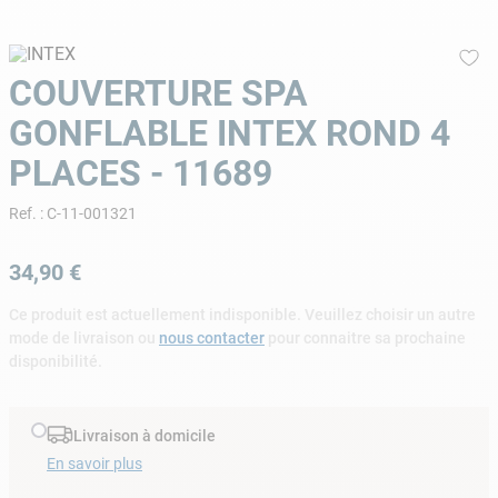
9
.
skimmer
10
.
chlore choc
COUVERTURE SPA
GONFLABLE INTEX ROND 4
PLACES - 11689
Ref.
:
C-11-001321
34
,
90
€
Ce produit est actuellement indisponible. Veuillez choisir un autre
mode de livraison ou
nous contacter
pour connaitre sa prochaine
disponibilité.
Livraison à domicile
En savoir plus