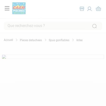
Que recherchez-vous ?
RECHERCHES FRÉQUENTES
Pieces detachees
Spas gonflables
Intex
1
.
pompe filtration piscine
2
.
piscine hors sol
3
.
robot piscine
4
.
aspirateur
5
.
chlore
6
.
tuyau
7
.
spa
8
.
aspirateur piscine