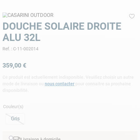
9
.
aspirateur piscine
10
.
chlore choc
DOUCHE SOLAIRE DROITE
ALU 32L
Ref.
:
C-11-002014
359
,
00
€
Ce produit est actuellement indisponible. Veuillez choisir un autre
mode de livraison ou
nous contacter
pour connaitre sa prochaine
disponibilité.
Couleur(s)
Gris
Livraison à domicile