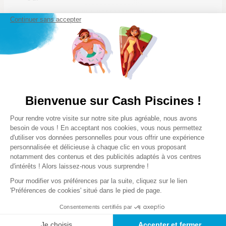
Continuer sans accepter
Mitigeur
Lire la suite
Oui
Pommeau
Oui
Notre satisfaction, la votre
Douchette
Bienvenue sur Cash Piscines !
Non
Avis clients
Plateforme de Gestion du Consentem
Pour rendre votre visite sur notre site plus agréable, nous avons
Axeptio consent
Les plus
besoin de vous ! En acceptant nos cookies, vous nous permettez
Rince pied est incorporé
Chargement de la synthèse…
d'utiliser vos données personnelles pour vous offrir une expérience
Kit Fixation
personnalisée et délicieuse à chaque clic en vous proposant
notamment des contenus et des publicités adaptés à vos centres
Veuillez vous connecter pour écrire un avis.
d'intérêts ! Alors laissez-nous vous surprendre !
Accessoire(s) inclus
Pommeau de douche orientable Robinet
Pour modifier vos préférences par la suite, cliquez sur le lien
Le plus récent
mitigeur Rince-pieds Kit fixation
'Préférences de cookies' situé dans le pied de page.
Consentements certifiés par
Chargement des avis…
Je choisis
Accepter et fermer