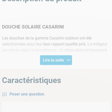
DOUCHE SOLAIRE CASARINI
Les douches de la gamme Casarini outdoor ont été
selectionnées pour leur
bon
rapport qualité prix
. Le mitigeur
permet de régler la température. Un
rince pied est incorporé
pour plus de commodité. Cette douche est fournie avec un kit
Lire la suite
de connexion. Son
revêtement en aluminium
permet de
mieux capter la chaleur et offre un look design et moderne.
Caractéristiques
Informations produit
• Capacité de réservoir: 32 L
Poser une question
• Forme de la douche: Droite
• Hauteur: 212 cm