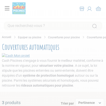
Que recherchez-vous ?
RECHERCHES FRÉQUENTES
Equiper sa piscine
Couvertures pour piscine
Couvertures po
1
.
pompe filtration piscine
Couvertures automatiques
2
.
piscine hors sol
3
.
robot piscine
Cash Piscines s’engage à vous fournir le meilleur matériel, conforme à
la norme en vigueur, pour
sécuriser votre piscine
. A ce sujet, la loi
4
.
aspirateur
stipule que les piscines enterrées ou semi-enterrée, doivent être
5
.
chlore
équipées d’un
système de protection homologué
autour ou sur la
piscine. Parmi les systèmes sécurisés et homologués, vous pouvez
6
.
tuyau
retrouver les
rideaux automatiques pour piscine
.
7
.
spa
8
.
skimmer
3
produits
Pertinence
Trier par