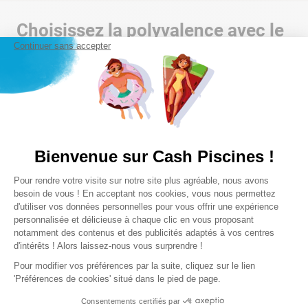
Choisissez la polyvalence avec le
volet roulant de piscine
Continuer sans accepter
De même façon que la
couverture à barre
, le
rideau automatique
est également multifonctionnel. Outre son rôle de
Lire la suite
système de
sécurité
, il vous permet également de retenir les différents
éléments extérieurs (feuilles, branches, insectes, …) qui peuvent
nuire à la qualité de votre eau, vous facilitant ainsi l’entretien de
votre piscine. Le
volet automatique pour piscine
vous permet
Bienvenue sur Cash Piscines !
aussi d’éviter les déperditions de chaleurs pendant la nuit et
Plateforme de Gestion du Consentem
assure la protection de votre bassin en votre absence. Il est
Pour rendre votre visite sur notre site plus agréable, nous avons
Axeptio consent
également important de souligner que l’installation d’un volet
besoin de vous ! En acceptant nos cookies, vous nous permettez
roulant permet de réduire drastiquement l’évaporation de l’eau.
d'utiliser vos données personnelles pour vous offrir une expérience
Facile d’utilisation, son moteur électrique permet l’ouverture et la
personnalisée et délicieuse à chaque clic en vous proposant
fermeture sans le moindre effort.
Volet hors-sol ou volet
notamment des contenus et des publicités adaptés à vos centres
Un réseau,
proche de
Des experts,
à votre
d'intérêts ! Alors laissez-nous vous surprendre !
immergé
(généralement lors de la construction d’une piscine car
chez vous
écoute
il est plus facile d’effectuer le montage du coffre), vous trouverez
Pour modifier vos préférences par la suite, cliquez sur le lien
forcément dans le magasin Cash Piscines le plus proche de chez
'Préférences de cookies' situé dans le pied de page.
vous le rideau automatique le mieux adapté à vos besoins et à
Consentements certifiés par
votre budget.