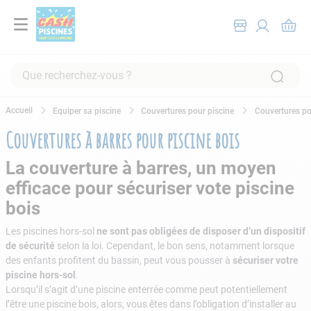
Que recherchez-vous ?
RECHERCHES FRÉQUENTES
Equiper sa piscine
Couvertures pour piscine
Couvertures po
1
.
pompe filtration piscine
Couvertures à barres pour piscine bois
2
.
piscine hors sol
La couverture à barres, un moyen
3
.
robot piscine
efficace pour sécuriser vote piscine
4
.
aspirateur
bois
5
.
chlore
Les piscines hors-sol
ne sont pas obligées de disposer d’un dispositif
6
.
tuyau
de sécurité
selon la loi. Cependant, le bon sens, notamment lorsque
des enfants profitent du bassin, peut vous pousser à
sécuriser votre
7
.
spa
piscine hors-sol
.
Lorsqu’il s’agit d’une piscine enterrée comme peut potentiellement
8
.
aspirateur piscine
l’être une piscine bois, alors, vous êtes dans l’obligation d’installer au