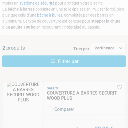
9
.
skimmer
moins un
système de sécurité
pour protéger votre piscine.
La
bâche à barres
consiste en une toile épaisse en PVC renforcé, bien
10
.
chlore choc
plus que celle d’une
bâche à bulles
, complétée par des barres en
aluminium. Ce type de couverture est conçue pour
stopper la chute
d’un adulte 100 kg
en recouvrant l’intégralité du bassin.
2
produits
Pertinence
Trier par
SAFE'O
COUVERTURE A BARRES SECURIT
WOOD PLUS
Comparer