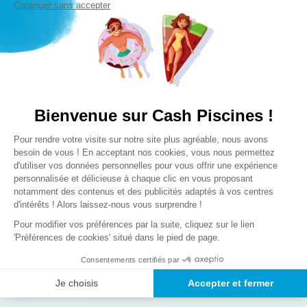
permet d’accéder à la piscine, cependant, cet escalier
Lire la suite
n’est pas
Continuer sans accepter
amovible
. Il vous faut donc trouver une autre alternative pour
protéger votre bassin.
Vous pouvez installer une
barrière de piscine
autour de votre
piscine bois. La
clôture Safe’o
est conforme à la
norme NF P90-
306
et permet de limiter l’accès au bassin aux enfants de moins
de 5 ans.
Bienvenue sur Cash Piscines !
Enfin, vous pouvez opter pour une
alarme de piscine
. Ce système
Plateforme de Gestion du Consentem
Pour rendre votre visite sur notre site plus agréable, nous avons
détecte l’immersion d’un corps dans le bassin
et fait retentir de
Axeptio consent
besoin de vous ! En acceptant nos cookies, vous nous permettez
Un réseau,
proche de
Des experts,
à votre
puissantes sirènes pour vous alerter. L’alarme est conçue pour
d'utiliser vos données personnelles pour vous offrir une expérience
chez vous
écoute
détecter les ondes parasites (vent, robot) pour ne retentir en
personnalisée et délicieuse à chaque clic en vous proposant
permanence.
notamment des contenus et des publicités adaptés à vos centres
d'intérêts ! Alors laissez-nous vous surprendre !
Pour modifier vos préférences par la suite, cliquez sur le lien
'Préférences de cookies' situé dans le pied de page.
Consentements certifiés par
Nos solutions
de
Paiement
Je choisis
Accepter et fermer
livraison
sécurisé