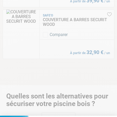
39
,
90
€
À partir de
/
un
SAFE'O
COUVERTURE A BARRES SECURIT
WOOD
Comparer
32
,
90
€
À partir de
/
un
Quelles sont les alternatives pour
sécuriser votre piscine bois ?
Les piscines bois possèdent certes un
escalier extérieur
qui