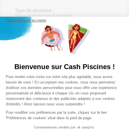
dites adieu aux formalités
Type de structure
administratives
Blocs polystyrène à bancher
Continuer sans accepter
Vous êtes à la recherche d'une piscine qui s'intègre dans
Besoin dalle béton
Oui
Lire la suite
n'importe quel jardin, et qui ne nécessite pas de démarches
administratives ? La mini piscine Cash Bloc 4 X 2.49 X 1.50
M avec ses dimensions compactes (moins de 10 m²) est
Forme
Sur-mesure
livrée toute équipée, et offre tout le confort d'une piscine
enterrée classique. Avec la mini piscine Cash Bloc, vous
Bienvenue sur Cash Piscines !
Revêtement
profitez d'un bassin économique à l'achat, adapté aux petits
Notre satisfaction, la votre
Plateforme de Gestion du Consentem
Liner PVC uni 75/100ème sur-mesure
espaces et qui s'installe facilement.
Pour rendre votre visite sur notre site plus agréable, nous avons
Avis clients
Axeptio consent
besoin de vous ! En acceptant nos cookies, vous nous permettez
d'utiliser vos données personnelles pour vous offrir une expérience
Avantages de la mini piscine Cash Bloc
personnalisée et délicieuse à chaque clic en vous proposant
Chargement de la synthèse…
notamment des contenus et des publicités adaptés à vos centres
d'intérêts ! Alors laissez-nous vous surprendre !
Veuillez vous connecter pour écrire un avis.
Pour modifier vos préférences par la suite, cliquez sur le lien
'Préférences de cookies' situé dans le pied de page.
Prix mini
Le plus récent
Consentements certifiés par