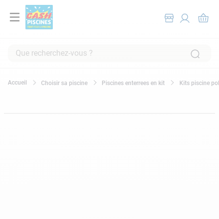
Que recherchez-vous ?
RECHERCHES FRÉQUENTES
Choisir sa piscine
Piscines enterrees en kit
Kits piscine po
1
.
pompe filtration piscine
2
.
piscine hors sol
3
.
robot piscine
4
.
aspirateur
5
.
chlore
6
.
tuyau
7
.
spa
8
.
skimmer