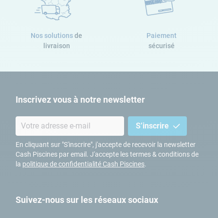
plus rapidement. Ainsi, vous retrouverez au sein de ce kit des
blocs de polystyrène droits pour former votre mini piscine.
Nos solutions
de
Paiement
livraison
sécurisé
Plus isolants que des blocs à bancher classiques, mais
également plus faciles à assembler, les blocs Cash Bloc sont
également conçus pour assurer un ensemble stable pendant
le remplissage. De plus, grâce aux bouchons haute densité
Inscrivez vous à notre newsletter
fournis dans le kit, l'étanchéité latérale des blocs est assurée ;
aucune fuite de béton possible.
S’inscrire
En cliquant sur "S'inscrire", j'accepte de recevoir la newsletter
Cash Piscines par email. J'accepte les termes & conditions de
la
politique de confidentialité Cash Piscines
.
Ce kit contient :
80 blocs droits
40 bouchons
Suivez-nous sur les réseaux sociaux