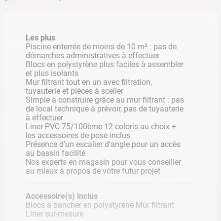
devis gratuit
Les plus
Vous souhaitez obtenir un devis pour
Piscine enterrée de moins de 10 m² : pas de
démarches administratives à effectuer
approfondir votre projet
Blocs en polystyrène plus faciles à assembler
et plus isolants
de construction de piscine ?
Mur filtrant tout en un avec filtration,
tuyauterie et pièces à sceller
Simple à construire grâce au mur filtrant : pas
de local technique à prévoir, pas de tuyauterie
Demandez votre devis
à effectuer
Liner PVC 75/100ème 12 coloris au choix +
les accessoires de pose inclus
Présence d'un escalier d'angle pour un accès
au bassin facilité
Nos experts en magasin pour vous conseiller
au mieux à propos de votre futur projet
Accessoire(s) inclus
Blocs à bancher en polystyrène Mur filtrant
Optez pour une mini piscine Cash Bloc :
Liner sur-mesure