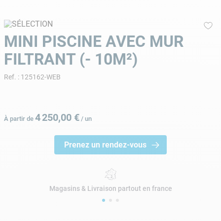
9
.
aspirateur piscine
10
.
chlore choc
MINI PISCINE AVEC MUR
FILTRANT (- 10M²)
Ref.
:
125162-WEB
4
250
,
00
€
À partir de
/
un
Prenez un rendez-vous
Magasins & Livraison partout en france