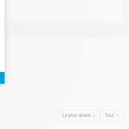
t : Personnalisez vos Options
Le plus récent
Tout