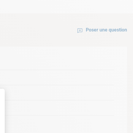
Poser une question
INES
0107
0108