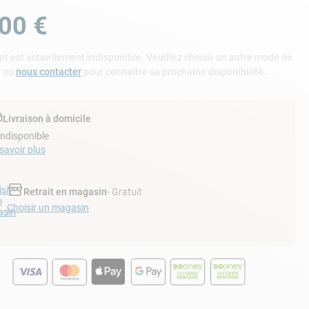
00
€
it est actuellement indisponible. Veuillez choisir un autre mode de
n ou
nous contacter
pour connaitre sa prochaine disponibilité.
Livraison à domicile
Indisponible
savoir plus
sir
Retrait en magasin
- Gratuit
n
Choisir un magasin
sin