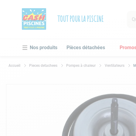
Que 
TOUT POUR LA PISCINE
RECHE
Pièces détachées
Promo
1
.
po
2
.
pi
Pieces detachees
Pompes à chaleur
Ventilateurs
M
3
.
ro
4
.
as
5
.
ch
6
.
tu
7
.
sp
8
.
sk
9
.
as