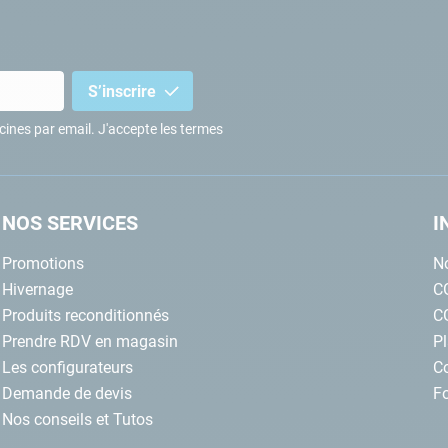
S’inscrire
iscines par email. J'accepte les termes
NOS SERVICES
I
Promotions
No
Hivernage
C
Produits reconditionnés
C
Prendre RDV en magasin
Pl
Les configurateurs
C
Demande de devis
Fo
Nos conseils et Tutos