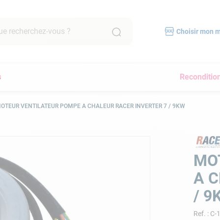
recherchez-vous ?
Choisir mon 
RCHES FRÉQUENTES
s
Reconditio
mpe filtration piscine
scine hors sol
OTEUR VENTILATEUR POMPE A CHALEUR RACER INVERTER 7 / 9KW
bot piscine
pirateur
lore
MO
yau
A C
a
/ 9
immer
Ref.
:
C-
pirateur piscine