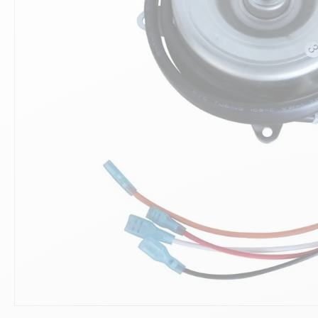
10
.
ch