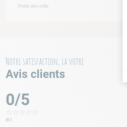
Poids des colis
Notre satisfaction, la votre
Avis clients
0/5
☆
☆
☆
☆
☆
(0 )