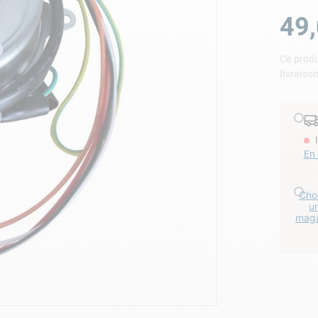
lore choc
49
,
Ce produ
livraiso
En 
Choi
u
maga