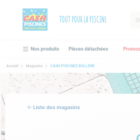
Que 
TOUT POUR LA PISCINE
RECHE
Pièces détachées
Promo
1
.
po
2
.
pi
Accueil
Magasins
CASH PISCINES BOLLENE
3
.
ro
4
.
as
5
.
ch
6
.
tu
Liste des magasins
7
.
sp
8
.
sk
9
.
as