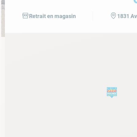
10
.
ch
Retrait en magasin
1831 Av