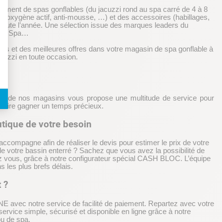
ment de spas gonflables (du jacuzzi rond au spa carré de 4 à 8
e, oxygène actif, anti-mousse, …) et des accessoires (habillages,
e toute l’année. Une sélection issue des marques leaders du
yday Spa…
rts et des meilleures offres dans votre magasin de spa gonflable à
acuzzi en toute occasion.
mble de nos magasins vous propose une multitude de service pour
s faire gagner un temps précieux.
utique de votre besoin
accompagne afin de réaliser le devis pour estimer le prix de votre
 de votre bassin enterré ? Sachez que vous avez la possibilité de
hez vous, grâce à notre configurateur spécial CASH BLOC. L’équipe
 les plus brefs délais.
 ?
E avec notre service de facilité de paiement. Repartez avec votre
rvice simple, sécurisé et disponible en ligne grâce à notre
ou de spa.