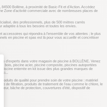
 84500 Bollène, à proximité de Basic-Fit et d’Action. Accédez
ne Zone d’activité commerciale avec de nombreuses places de
ialisé, des professionnels, plus de 500 mètres carrés
 adaptée à tous les besoins et toutes les envies.
 accessoires qui répondra à l’ensemble de vos attentes ; le plus
nels en piscine et spas est là pour vous accueillir et concrétiser
nseils d’experts dans votre magasin de piscine à BOLLÈNE. Venez
ne bois, piscine acier, piscine composite, piscines autoportées
tre piscine enterrée en kit issue des plus grandes marques de
aki...
duits de qualité pour prendre soin de votre piscine : matériel
pe de filtration, produits de traitement de l'eau comme le chlore, le
eur, bâche de protection, couvertures d’été, dispositif de
t : Personnalisez vos Options