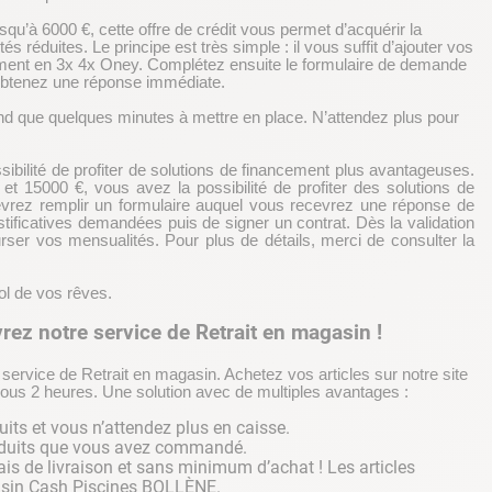
qu’à 6000 €, cette offre de crédit vous permet d’acquérir la
s réduites. Le principe est très simple : il vous suffit d’ajouter vos
ncement en 3x 4x Oney. Complétez ensuite le formulaire de demande
obtenez une réponse immédiate.
d que quelques minutes à mettre en place. N’attendez plus pour
ibilité de profiter de solutions de financement plus avantageuses.
t 15000 €, vous avez la possibilité de profiter des solutions de
vrez remplir un formulaire auquel vous recevrez une réponse de
justificatives demandées puis de signer un contrat. Dès la validation
er vos mensualités. Pour plus de détails, merci de consulter la
sol de vos rêves.
z notre service de Retrait en magasin !
vice de Retrait en magasin. Achetez vos articles sur notre site
sous 2 heures. Une solution avec de multiples avantages :
its et vous n’attendez plus en caisse.
produits que vous avez commandé.
ais de livraison et sans minimum d’achat ! Les articles
asin Cash Piscines BOLLÈNE.