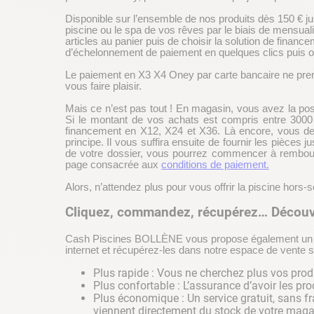
Disponible sur l’ensemble de nos produits dès 150 € jus
piscine ou le spa de vos rêves par le biais de mensualité
articles au panier puis de choisir la solution de fina
d’échelonnement de paiement en quelques clics puis 
Le paiement en X3 X4 Oney par carte bancaire ne pren
vous faire plaisir.
Mais ce n’est pas tout ! En magasin, vous avez la poss
Si le montant de vos achats est compris entre 3000 e
financement en X12, X24 et X36. Là encore, vous de
principe. Il vous suffira ensuite de fournir les pièces 
de votre dossier, vous pourrez commencer à rembours
page consacrée aux
conditions de paiement.
Alors, n’attendez plus pour vous offrir la piscine hors-
Cliquez, commandez, récupérez… Découvre
Cash Piscines BOLLÈNE vous propose également un ser
internet et récupérez-les dans notre espace de vente 
Plus rapide : Vous ne cherchez plus vos produ
Plus confortable : L’assurance d’avoir les 
Plus économique : Un service gratuit, sans fr
viennent directement du stock de votre mag