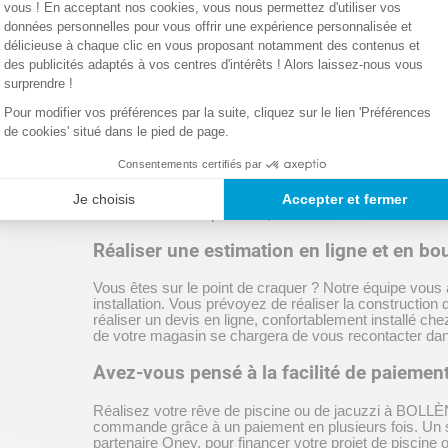
vous ! En acceptant nos cookies, vous nous permettez d'utiliser vos
Cash Piscines BOLLÈNE vous propose un large assorti
données personnelles pour vous offrir une expérience personnalisée et
personnes) ainsi que des produits de traitement (brom
délicieuse à chaque clic en vous proposant notamment des contenus et
robot aspirateur…) pour profiter de votre spa gonflabl
des publicités adaptés à vos centres d'intérêts ! Alors laissez-nous vous
marché : Bestway, Intex, Purespa, Lay-Z Spa, Ever
surprendre !
Bénéficiez de précieux conseils de notre équipe d’expe
Pour modifier vos préférences par la suite, cliquez sur le lien 'Préférences
BOLLÈNE pour choisir, entretenir et profiter de votre j
de cookies' situé dans le pied de page.
Nos services pour nos clients
Consentements certifiés par
Comme votre satisfaction est notre priorité, l’ense
Je choisis
Accepter et fermer
améliorer votre expérience, vous faciliter la vie et vou
Réaliser une estimation en ligne et en bo
Vous êtes sur le point de craquer ? Notre équipe vous 
installation. Vous prévoyez de réaliser la construction
réaliser un devis en ligne, confortablement installé c
de votre magasin se chargera de vous recontacter dans
Avez-vous pensé à la facilité de paiement
Réalisez votre rêve de piscine ou de jacuzzi à BOLLÈN
commande grâce à un paiement en plusieurs fois. Un se
partenaire Oney, pour financer votre projet de piscine 