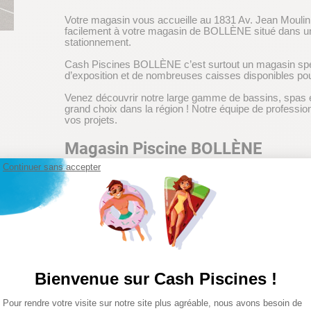
Votre magasin vous accueille au 1831 Av. Jean Moulin,
facilement à votre magasin de BOLLÈNE situé dans u
stationnement.
Cash Piscines BOLLÈNE c’est surtout un magasin spéc
d’exposition et de nombreuses caisses disponibles pour
Venez découvrir notre large gamme de bassins, spas et
grand choix dans la région ! Notre équipe de profession
vos projets.
Magasin Piscine BOLLÈNE
Continuer sans accepter
Bénéficiez d’une large sélection de produits et de co
découvrir notre large gamme de piscine tubulaire, pisci
mais aussi tout le matériel pour la construction de vo
piscines et de matériel de piscines : Intex, Bestway, Yz
Nous vous proposons également une large gamme de pro
d’entretien (robots électriques, aspirateurs piscine, pom
brome, …), équipements (robot de piscine, pompe à chal
sécurité…) et jeux.
Bienvenue sur Cash Piscines !
Magasin Spas BOLLÈNE
Plateforme de Gestion du Consentemen
Pour rendre votre visite sur notre site plus agréable, nous avons besoin de
Axeptio consent