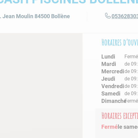
lore choc
. Jean Moulin
84500
Bollène
05362830
Horaires d’ouv
Lundi
Ferm
Mardi
de 09:
Mercredi
de 09:
Jeudi
de 09:
Vendredi
de 09:
Samedi
de 09:
Dimanche
Ferm
Horaires excep
Fermé
le same