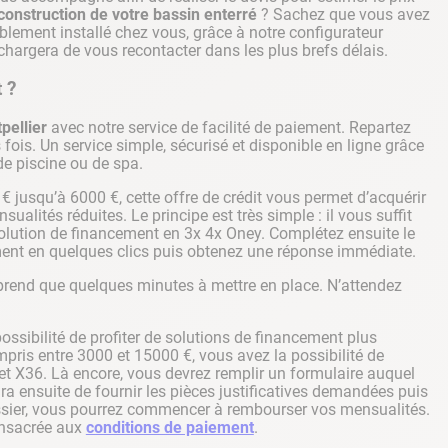
 construction de votre bassin enterré
? Sachez que vous avez
tablement installé chez vous, grâce à notre configurateur
hargera de vous recontacter dans les plus brefs délais.
 ?
pellier
avec notre service de facilité de paiement. Repartez
fois. Un service simple, sécurisé et disponible en ligne grâce
de piscine ou de spa.
€ jusqu’à 6000 €, cette offre de crédit vous permet d’acquérir
sualités réduites. Le principe est très simple : il vous suffit
solution de financement en 3x 4x Oney. Complétez ensuite le
nt en quelques clics puis obtenez une réponse immédiate.
prend que quelques minutes à mettre en place. N’attendez
ossibilité de profiter de solutions de financement plus
pris entre 3000 et 15000 €, vous avez la possibilité de
et X36. Là encore, vous devrez remplir un formulaire auquel
ira ensuite de fournir les pièces justificatives demandées puis
dossier, vous pourrez commencer à rembourser vos mensualités.
consacrée aux
conditions de paiement
.