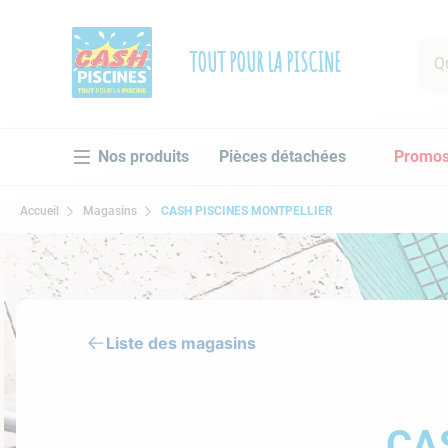
Que 
TOUT POUR LA PISCINE
RECHE
Pièces détachées
Promo
1
.
po
2
.
pi
Accueil
Magasins
CASH PISCINES MONTPELLIER
3
.
ro
4
.
as
5
.
ch
6
.
tu
Liste des magasins
7
.
sp
8
.
as
CA
9
.
sk