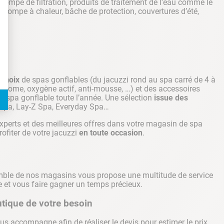
, pompe de filtration, produits de traitement de l'eau comme le
, pompe à chaleur, bâche de protection, couvertures d’été,
 choix
de spas gonflables (du jacuzzi rond au spa carré de 4 à
(brome, oxygène actif, anti-mousse, …) et des accessoires
tre spa gonflable toute l’année. Une sélection
issue des
respa, Lay-Z Spa, Everyday Spa…
experts et des meilleures offres dans votre magasin de spa
profiter de votre jacuzzi
en toute occasion
.
semble de nos magasins vous propose une multitude de service
ie et vous faire gagner un temps précieux.
utique de votre besoin
us accompagne afin de réaliser le devis pour estimer le prix