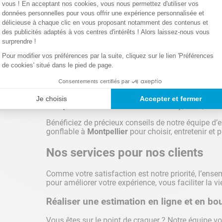
d’entretien (robots électriques, aspirateurs piscine
vous ! En acceptant nos cookies, vous nous permettez d'utiliser vos
chlore, le brome, …), équipements (robot de piscine
données personnelles pour vous offrir une expérience personnalisée et
dispositif de sécurité…) et jeux.
délicieuse à chaque clic en vous proposant notamment des contenus et
des publicités adaptés à vos centres d'intérêts ! Alors laissez-nous vous
surprendre !
Magasin Spas Montpellier
Pour modifier vos préférences par la suite, cliquez sur le lien 'Préférences
de cookies' situé dans le pied de page.
Cash Piscines
MONTPELLIER
c'est aussi un large
Consentements certifiés par
8 personnes) ainsi que des produits de traitement 
(habillages, robot aspirateur…) pour profiter de vo
Je choisis
Accepter et fermer
marques leaders du marché
: Bestway, Intex, Pu
Bénéficiez de précieux conseils de notre équipe d’
gonflable à
Montpellier
pour choisir, entretenir et 
Nos services pour nos clients
Comme votre satisfaction est notre priorité, l’en
pour améliorer votre expérience, vous faciliter la v
Réaliser une estimation en ligne et en bo
Vous êtes sur le point de craquer ? Notre équipe vo