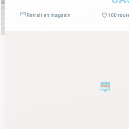
10
.
ch
Retrait en magasin
100 rout