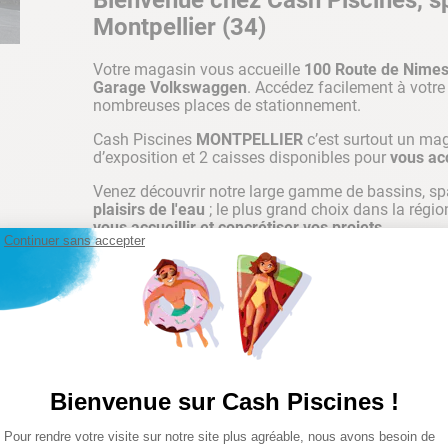
Bienvenue chez Cash Piscines, spé
Montpellier (34)
Votre magasin vous accueille
100 Route de Nime
Garage Volkswaggen
. Accédez facilement à votr
nombreuses places de stationnement.
Cash Piscines
MONTPELLIER
c’est surtout un ma
d’exposition et 2 caisses disponibles pour
vous ac
Venez découvrir notre large gamme de bassins, sp
plaisirs de l'eau
; le plus grand choix dans la régio
vous accueillir et concrétiser vos projets
.
Continuer sans accepter
Magasin Piscine Montpellier
Bénéficiez d’une large sélection de produits et de 
Montpellier
. Venez découvrir notre large gamme de 
composite, piscines autoportées mais aussi tout le 
Bienvenue sur Cash Piscines !
issue des plus grandes marques de piscines et de ma
Plateforme de Gestion du Consentemen
Nous vous proposons également
tous les élément
Pour rendre votre visite sur notre site plus agréable, nous avons besoin de
Axeptio consent