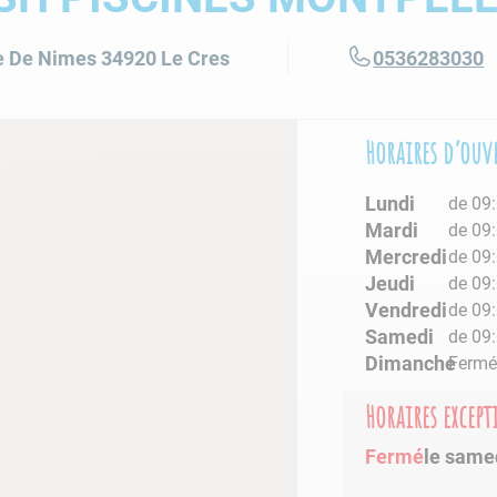
lore choc
e De Nimes
34920
Le Cres
0536283030
Horaires d’ouv
Lundi
de 09:
Mardi
de 09:
Mercredi
de 09:
Jeudi
de 09:
Vendredi
de 09:
Samedi
de 09:
Dimanche
Ferm
Horaires excep
Fermé
le same