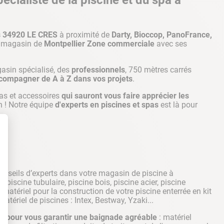
cialiste de la piscine et du spa à
s 34920 LE CRES
à proximité de
Darty, Bioccop, PanoFrance,
e magasin de
Montpellier
Zone commerciale
avec ses
gasin spécialisé, des
professionnels
, 750 mètres carrés
compagner de A à Z dans vos projets
.
as et accessoires
qui sauront vous faire apprécier les
n ! Notre équipe
d'experts en piscines et spas
est là pour
conseils d’experts dans votre magasin de piscine à
piscine tubulaire, piscine bois, piscine acier, piscine
matériel pour la construction de votre piscine enterrée en kit
tériel de piscines : Intex, Bestway, Yzaki...
t : Personnalisez vos Options
s pour vous garantir une baignade agréable
: matériel