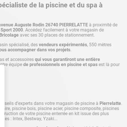
cialiste de la piscine et du spa à
r avenue Auguste Rodin 26740 PIERRELATTE
à proximité de
, Sport 2000
. Accédez facilement à votre magasin de
 Bricolage
avec ses 30 places de stationnement.
asin spécialisé, des
vendeurs expérimentés
, 550 mètres
ous accompagner dans vos projets
.
as et accessoires
qui vous garantiront une entière
Notre équipe
de professionnels en piscine et spas
est là pour
 conseils d’experts dans votre magasin de piscine à
Pierrelatte
.
ire, piscine bois, piscine acier, piscine composite, piscines
struction de votre piscine enterrée en kit issue des plus
nes : Intex, Bestway, Yzaki...
t : Personnalisez vos Options