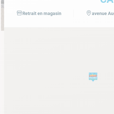
10
.
ch
Retrait en magasin
avenue Au