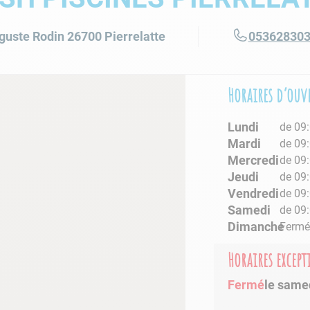
lore choc
guste Rodin
26700
Pierrelatte
05362830
Horaires d’ouv
Lundi
de 09:
Mardi
de 09:
Mercredi
de 09:
Jeudi
de 09:
Vendredi
de 09:
Samedi
de 09:
Dimanche
Ferm
Horaires excep
Fermé
le same