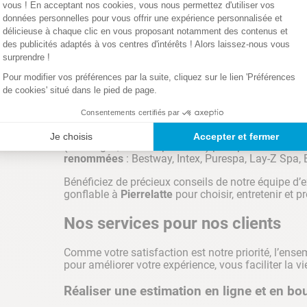
Nous vous proposons également
tout le matériel 
vous ! En acceptant nos cookies, vous nous permettez d'utiliser vos
(robots électriques, aspirateurs piscine, pompe de f
données personnelles pour vous offrir une expérience personnalisée et
brome, …), équipements (robot de piscine, pompe à c
délicieuse à chaque clic en vous proposant notamment des contenus et
sécurité…) et jeux.
des publicités adaptés à vos centres d'intérêts ! Alors laissez-nous vous
surprendre !
Pour modifier vos préférences par la suite, cliquez sur le lien 'Préférences
Magasin Spas Pierrelatte
de cookies' situé dans le pied de page.
Consentements certifiés par
Cash Piscines
PIERRELATTE
propose une multitu
personnes) ainsi que des produits de traitement (b
Je choisis
Accepter et fermer
(habillages, robot aspirateur…) pour profiter de vo
renommées
: Bestway, Intex, Purespa, Lay-Z Spa
Bénéficiez de précieux conseils de notre équipe d’
gonflable à
Pierrelatte
pour choisir, entretenir et p
Nos services pour nos clients
Comme votre satisfaction est notre priorité, l’en
pour améliorer votre expérience, vous faciliter la v
Réaliser une estimation en ligne et en bo