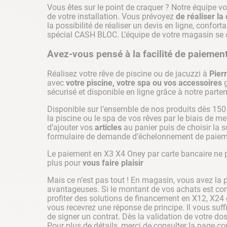
Vous êtes sur le point de craquer ? Notre équipe vo
de votre installation. Vous prévoyez
de réaliser la
la possibilité de réaliser un devis en ligne, confor
spécial CASH BLOC. L’équipe de votre magasin se c
Avez-vous pensé à la facilité de paiement
Réalisez votre rêve de piscine ou de jacuzzi à
Pierr
avec
votre piscine, votre spa ou vos accessoires
g
sécurisé et disponible en ligne grâce à notre parten
Disponible sur l’ensemble de nos produits dès 150 
la piscine ou le spa de vos rêves par le biais de men
d’ajouter vos
articles
au panier puis de choisir la 
formulaire de demande d’échelonnement de paieme
Le paiement en X3 X4 Oney par carte bancaire ne 
plus pour
vous faire plaisir
Mais ce n’est pas tout ! En magasin, vous avez la p
avantageuses. Si le montant de vos achats est com
profiter des solutions de financement en X12, X24 
vous recevrez une réponse de principe. Il vous suff
de signer un contrat. Dès la validation de votre 
Pour plus de détails, merci de consulter la page 