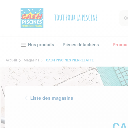
Que 
TOUT POUR LA PISCINE
RECHE
Pièces détachées
Promo
1
.
po
2
.
pi
Accueil
Magasins
CASH PISCINES PIERRELATTE
3
.
ro
4
.
as
5
.
ch
6
.
tu
Liste des magasins
7
.
sp
8
.
sk
CA
9
.
as