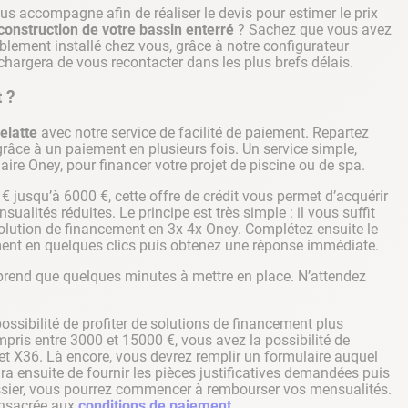
us accompagne afin de réaliser le devis pour estimer le prix
 construction de votre bassin enterré
? Sachez que vous avez
tablement installé chez vous, grâce à notre configurateur
hargera de vous recontacter dans les plus brefs délais.
 ?
elatte
avec notre service de facilité de paiement. Repartez
râce à un paiement en plusieurs fois. Un service simple,
aire Oney, pour financer votre projet de piscine ou de spa.
€ jusqu’à 6000 €, cette offre de crédit vous permet d’acquérir
sualités réduites. Le principe est très simple : il vous suffit
solution de financement en 3x 4x Oney. Complétez ensuite le
nt en quelques clics puis obtenez une réponse immédiate.
prend que quelques minutes à mettre en place. N’attendez
ossibilité de profiter de solutions de financement plus
pris entre 3000 et 15000 €, vous avez la possibilité de
et X36. Là encore, vous devrez remplir un formulaire auquel
ira ensuite de fournir les pièces justificatives demandées puis
dossier, vous pourrez commencer à rembourser vos mensualités.
consacrée aux
conditions de paiement
.