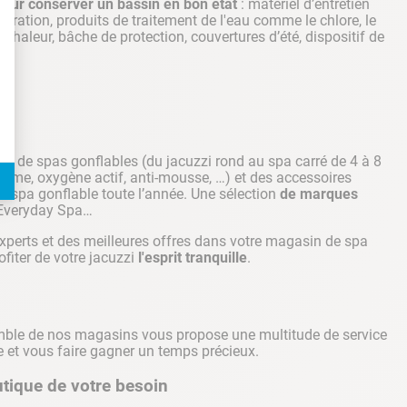
pour conserver un bassin en bon état
: matériel d’entretien
iltration, produits de traitement de l'eau comme le chlore, le
haleur, bâche de protection, couvertures d’été, dispositif de
de
de spas gonflables (du jacuzzi rond au spa carré de 4 à 8
rome, oxygène actif, anti-mousse, …) et des accessoires
tre spa gonflable toute l’année. Une sélection
de marques
, Everyday Spa…
experts et des meilleures offres dans votre magasin de spa
rofiter de votre jacuzzi
l'esprit tranquille
.
semble de nos magasins vous propose une multitude de service
ie et vous faire gagner un temps précieux.
utique de votre besoin