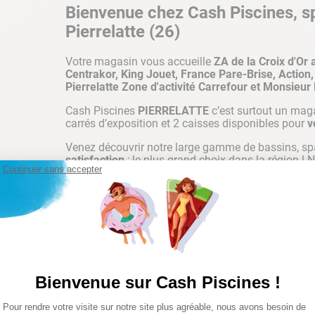
Bienvenue chez Cash Piscines, spé
Pierrelatte (26)
Votre magasin vous accueille
ZA de la Croix d'O
Centrakor, King Jouet, France Pare-Brise, Action
Pierrelatte
Zone d'activité Carrefour et Monsieur
Cash Piscines
PIERRELATTE
c’est surtout un mag
carrés d’exposition et 2 caisses disponibles pour
v
Venez découvrir notre large gamme de bassins, sp
satisfaction
; le plus grand choix dans la région ! 
Continuer sans accepter
donner vie à vos projets
.
Magasin Piscine Pierrelatte
Bénéficiez d’une large sélection de produits et de
Venez découvrir notre large gamme de piscine tubula
Bienvenue sur Cash Piscines !
autoportées mais aussi tout le matériel pour la con
grandes marques de piscines et de matériel de pisci
Plateforme de Gestion du Consentemen
Pour rendre votre visite sur notre site plus agréable, nous avons besoin de
Axeptio consent