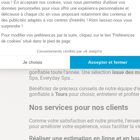
Nous vous proposons également
tous les élément
vous ! En acceptant nos cookies, vous nous permettez d'utiliser vos
d’entretien (robots électriques, aspirateurs piscine
données personnelles pour vous offrir une expérience personnalisée et
chlore, le brome, …), équipements (robot de piscine
délicieuse à chaque clic en vous proposant notamment des contenus et
dispositif de sécurité…) et jeux.
des publicités adaptés à vos centres d'intérêts ! Alors laissez-nous vous
surprendre !
Pour modifier vos préférences par la suite, cliquez sur le lien 'Préférences
Magasin Spas Tours
de cookies' situé dans le pied de page.
Consentements certifiés par
Cash Piscines
TOURS
dispose d'un stock importa
gonflables (du jacuzzi rond au spa carré de 4 à 8 
Je choisis
Accepter et fermer
oxygène actif, anti-mousse, …) et des accessoires (
gonflable toute l’année. Une sélection
issue des m
Spa, Everyday Spa…
Bénéficiez de précieux conseils de notre équipe d’
gonflable à
Tours
pour choisir, entretenir et profite
Nos services pour nos clients
Comme votre satisfaction est notre priorité, l’en
pour améliorer votre expérience, vous faciliter la v
Réaliser une estimation en ligne et en bo