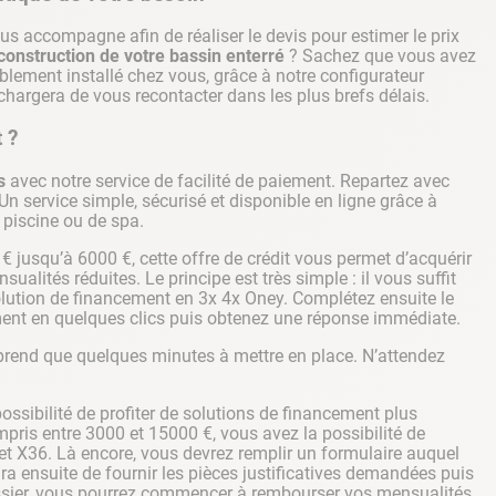
us accompagne afin de réaliser le devis pour estimer le prix
 construction de votre bassin enterré
? Sachez que vous avez
tablement installé chez vous, grâce à notre configurateur
hargera de vous recontacter dans les plus brefs délais.
 ?
s
avec notre service de facilité de paiement. Repartez avec
n service simple, sécurisé et disponible en ligne grâce à
e piscine ou de spa.
€ jusqu’à 6000 €, cette offre de crédit vous permet d’acquérir
sualités réduites. Le principe est très simple : il vous suffit
olution de financement en 3x 4x Oney. Complétez ensuite le
nt en quelques clics puis obtenez une réponse immédiate.
prend que quelques minutes à mettre en place. N’attendez
ossibilité de profiter de solutions de financement plus
pris entre 3000 et 15000 €, vous avez la possibilité de
et X36. Là encore, vous devrez remplir un formulaire auquel
ira ensuite de fournir les pièces justificatives demandées puis
dossier, vous pourrez commencer à rembourser vos mensualités.