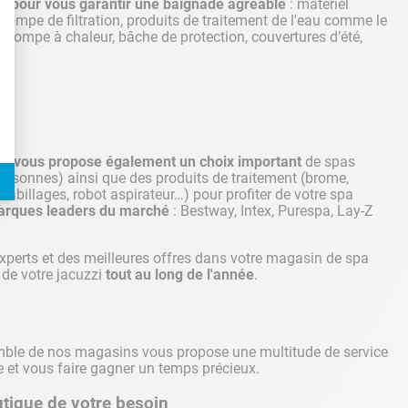
s pour vous garantir une baignade agréable
: matériel
, pompe de filtration, produits de traitement de l'eau comme le
, pompe à chaleur, bâche de protection, couvertures d’été,
nt|vous propose également un choix important
de spas
personnes) ainsi que des produits de traitement (brome,
habillages, robot aspirateur…) pour profiter de votre spa
arques leaders du marché
: Bestway, Intex, Purespa, Lay-Z
experts et des meilleures offres dans votre magasin de spa
r de votre jacuzzi
tout au long de l'année
.
semble de nos magasins vous propose une multitude de service
ie et vous faire gagner un temps précieux.
utique de votre besoin