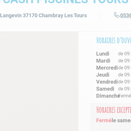
lore choc
 Langevin
37170
Chambray Les Tours
053
Horaires d’ouv
Lundi
de 09:
Mardi
de 09:
Mercredi
de 09:
Jeudi
de 09:
Vendredi
de 09:
Samedi
de 09:
Dimanche
Ferm
Horaires excep
Fermé
le same