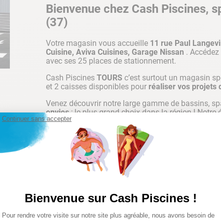
Bienvenue chez Cash Piscines, spé
(37)
Votre magasin vous accueille
11 rue Paul Lange
Cuisine, Aviva Cuisines, Garage Nissan
. Accédez
avec ses 25 places de stationnement.
Cash Piscines
TOURS
c’est surtout un magasin sp
et 2 caisses disponibles pour
réaliser vos projets 
Venez découvrir notre large gamme de bassins, sp
envies
; le plus grand choix dans la région ! Notre
Continuer sans accepter
donner vie à vos projets
.
Magasin Piscine Tours
Bénéficiez d’une large sélection de produits et de
Venez découvrir notre large gamme de piscine tubula
Bienvenue sur Cash Piscines !
autoportées mais aussi tout le matériel pour la con
grandes marques de piscines et de matériel de pisci
Plateforme de Gestion du Consentemen
Pour rendre votre visite sur notre site plus agréable, nous avons besoin de
Axeptio consent