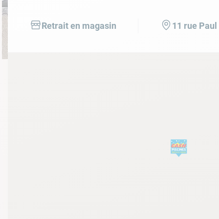
10
.
ch
Retrait en magasin
11 rue Paul