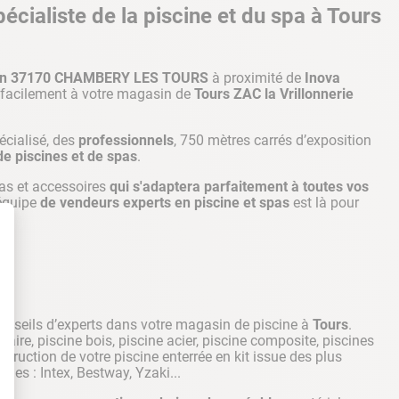
cialiste de la piscine et du spa à Tours
vin 37170 CHAMBERY LES TOURS
à proximité de
Inova
 facilement à votre magasin de
Tours
ZAC la Vrillonnerie
écialisé, des
professionnels
, 750 mètres carrés d’exposition
de piscines et de spas
.
as et accessoires
qui s'adaptera parfaitement à toutes vos
 équipe
de vendeurs experts en piscine et spas
est là pour
 conseils d’experts dans votre magasin de piscine à
Tours
.
ire, piscine bois, piscine acier, piscine composite, piscines
struction de votre piscine enterrée en kit issue des plus
nes : Intex, Bestway, Yzaki...
t : Personnalisez vos Options