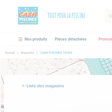
Que 
TOUT POUR LA PISCINE
RECHE
Pièces détachées
Promo
1
.
po
2
.
pi
Accueil
Magasins
CASH PISCINES TOURS
3
.
ro
4
.
as
5
.
ch
6
.
tu
Liste des magasins
7
.
sp
8
.
as
9
.
sk