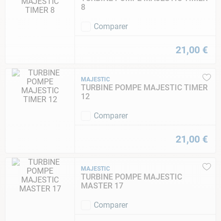
9
.
aspirateur piscine
8
10
.
chlore choc
Comparer
21
,
00
€
MAJESTIC
TURBINE POMPE MAJESTIC TIMER
12
Comparer
21
,
00
€
MAJESTIC
TURBINE POMPE MAJESTIC
MASTER 17
Comparer