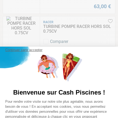
63
,
00
€
RACER
TURBINE POMPE RACER HORS SOL
0.75CV
Comparer
Continuer sans accepter
12
,
00
€
MAJESTIC
ROULEMENT POMPE MAJESTIC
MASTER 20 / 26 & MASTER TRI
Comparer
Bienvenue sur Cash Piscines !
Plateforme de Gestion du Consentem
29
,
00
€
Pour rendre votre visite sur notre site plus agréable, nous avons
Axeptio consent
besoin de vous ! En acceptant nos cookies, vous nous permettez
d'utiliser vos données personnelles pour vous offrir une expérience
personnalisée et délicieuse à chaque clic en vous proposant
RACER