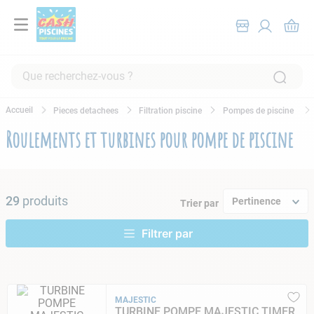
Que recherchez-vous ?
RECHERCHES FRÉQUENTES
Pieces detachees
Filtration piscine
Pompes de piscine
1
.
pompe filtration piscine
Roulements et turbines pour pompe de piscine
2
.
piscine hors sol
3
.
robot piscine
4
.
aspirateur
29
produits
Pertinence
Trier par
5
.
chlore
6
.
tuyau
7
.
spa
8
.
skimmer
MAJESTIC
TURBINE POMPE MAJESTIC TIMER