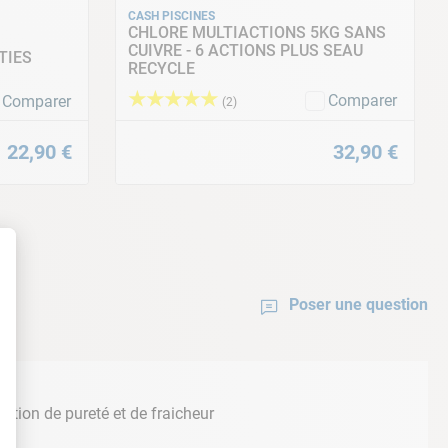
CASH PISCINES
CHLORE MULTIACTIONS 5KG SANS
CUIVRE - 6 ACTIONS PLUS SEAU
TIES
RECYCLE
★
★
★
★
★
istance avec liner triple épaisseur
Comparer
Comparer
(
2
)
22
,
90
€
32
,
90
€
Poser une question
ation de pureté et de fraicheur
!
t : Personnalisez vos Options