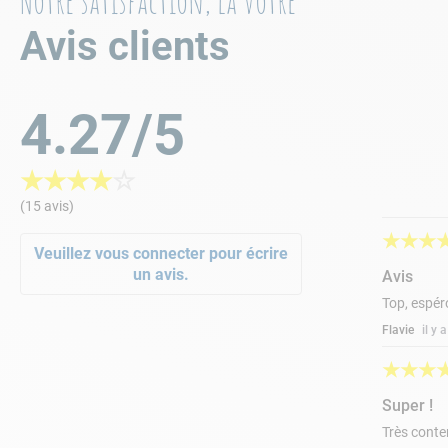
Notre satisfaction, la votre
Longueur du colis
Avis clients
Poids des colis
4.27/5
INFORMATIONS SUR MON COLIS
★
★
★
★
☆
(15 avis)
★
★
★
Veuillez vous connecter pour écrire
un avis.
Avis
Top, espéro
Flavie
il y
★
★
★
Super !
Très conten