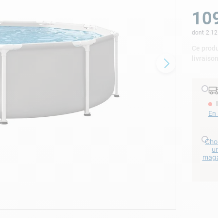
lore choc
10
dont
2.12
Ce produ
livraiso
En 
Choi
u
maga