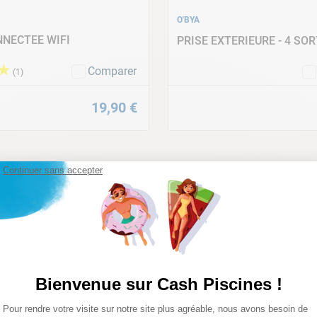
O'BYA
NNECTEE WIFI
PRISE EXTERIEURE - 4 SOR
★
Epurateur à cartouche 1 m3/h
Rés
Comparer
(
1
)
19
,
90
€
Continuer sans accepter
Garantie 2ans
Bienvenue sur Cash Piscines !
Hydroaération : Améliore la sens
UNE PISCINE INNOVANTE 
Plateforme de Gestion du Consentemen
Liner PVC triple épaisseur
Pour rendre votre visite sur notre site plus agréable, nous avons besoin de
Axeptio consent