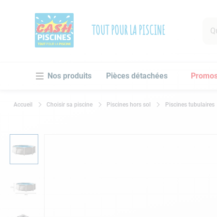
Que 
TOUT POUR LA PISCINE
RECHE
Pièces détachées
Promo
1
.
po
2
.
pi
Choisir sa piscine
Piscines hors sol
Piscines tubulaires
3
.
ro
4
.
as
5
.
ch
6
.
tu
7
.
sp
8
.
sk
9
.
as