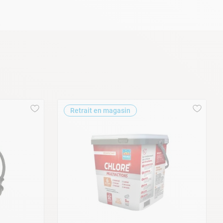
sément à tous les jardins avec son petit volume
t, cette
piscine hors sol
sera idéale pour
us propose dorénavant une nouvelle couleur
mais aussi de votre été, aussi bien pour le
urité et de confort pour des beaux moments
Retrait en magasin