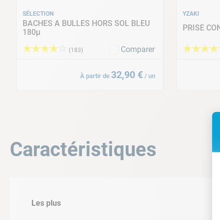
SÉLECTION
YZAKI
BACHES A BULLES HORS SOL BLEU
PRISE CO
180µ
★
★
★
★
☆
★
★
★
★
Installation facile et rapide
Comparer
(
183
)
32
,
90
€
À partir de
/
un
Caractéristiques
Les plus