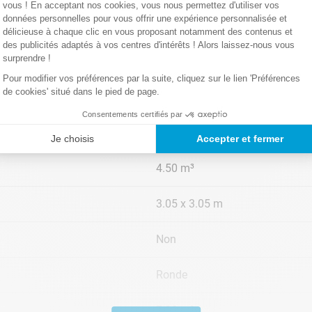
Montage rapide
vous ! En acceptant nos cookies, vous nous permettez d'utiliser vos
De nombreux accessoires inclu
Pour faciliter l'entretien de votr
données personnelles pour vous offrir une expérience personnalisée et
technologie hydroaération. Le pri
délicieuse à chaque clic en vous proposant notamment des contenus et
des publicités adaptés à vos centres d'intérêts ! Alors laissez-nous vous
d'air
améliore la filtration
de l'e
1 Epurateur à cartouche
surprendre !
1 Cartouche type H
s'ajoute à l'eau des particules s
Pour modifier vos préférences par la suite, cliquez sur le lien 'Préférences
grosses : la filtration les élimin
de cookies' situé dans le pied de page.
2 ans
vitesse de nettoyage de votre p
temps dans votre piscine et moin
Consentements certifiés par
Tubulaire
Je choisis
Accepter et fermer
4.50 m³
3.05 x 3.05 m
Non
Ronde
7.30 m²