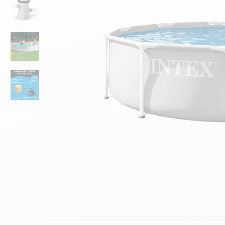
10
.
ch