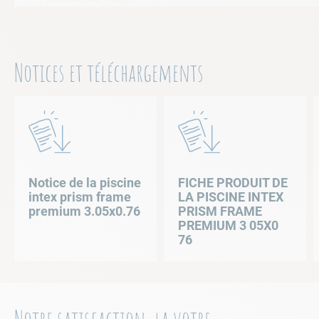
Dimensions
Notices et téléchargements
Temps de montage
ACCESSOIRES INCLUS
Revêtement
Les
piscines hors-sol
Intex, sont vendues ave
épurateur à cartouche 1.25m3/h, les cartouches
Coloris piscine
le kit comprend une
cartouche de filtration I
Débit filtration
Notice de la piscine
FICHE PRODUIT DE
intex prism frame
LA PISCINE INTEX
premium 3.05x0.76
PRISM FRAME
PREMIUM 3 05X0
76
Hauteur du colis
Largeur du colis