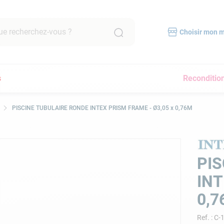
recherchez-vous ?
Choisir mon 
RCHES FRÉQUENTES
s
Reconditio
mpe filtration piscine
scine hors sol
PISCINE TUBULAIRE RONDE INTEX PRISM FRAME - Ø3,05 x 0,76M
bot piscine
pirateur
lore
PIS
yau
INT
a
0,7
immer
Ref.
:
C-
pirateur piscine