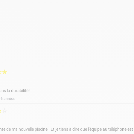
28.9 cm
Epurateur à cartouche : 1 m³/h (cartouche
17 Kg
incluse)
★
★
ns la durabilité !
 a 6 années
★
☆
te de ma nouvelle piscine ! Et je tiens à dire que l'équipe au téléphone est