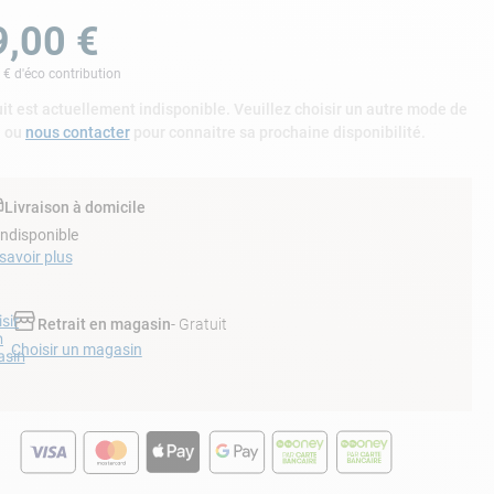
9
,
00
€
€ d'éco contribution
it est actuellement indisponible. Veuillez choisir un autre mode de
n ou
nous contacter
pour connaitre sa prochaine disponibilité.
Livraison à domicile
Indisponible
savoir plus
sir
Retrait en magasin
- Gratuit
n
Choisir un magasin
sin