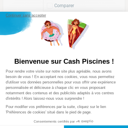
Comparer
Continuer sans accepter
229
,
00
€
Bienvenue sur Cash Piscines !
Plateforme de Gestion du Consentem
Pour rendre votre visite sur notre site plus agréable, nous avons
Axeptio consent
besoin de vous ! En acceptant nos cookies, vous nous permettez
d'utiliser vos données personnelles pour vous offrir une expérience
personnalisée et délicieuse à chaque clic en vous proposant
notamment des contenus et des publicités adaptés à vos centres
Un réseau,
proche de
Des experts,
à votre
d'intérêts ! Alors laissez-nous vous surprendre !
chez vous
écoute
Pour modifier vos préférences par la suite, cliquez sur le lien
'Préférences de cookies' situé dans le pied de page.
Consentements certifiés par