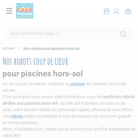
Que recherchez-vous ?
RECHERCHES FRÉQUENTES
Nos robots pour piscines hors-sol
1
.
pompe filtration piscine
Nos robots coup de cœur
2
.
piscine hors sol
pour piscines hors-sol
3
.
robot piscine
On ne va pas se mentir : nettoyer sa
piscine
est souvent une vraie
4
.
aspirateur
corvée.
C’est pourquoi nous avons sélectionné pour vous les
meilleurs robots
5
.
chlore
dédiés aux piscines hors-sol
. Qu’elle soit tubulaire, en bois ou en
6
.
tuyau
acier, votre piscine mérite un nettoyage rapide, efficace et sans effort.
Ces
robots
malins s’adaptent à tous les bassins et vous font gagner
7
.
spa
un temps précieux.
Alors, n’attendez plus : misez sur le confort pour profiter pleinement de
8
.
aspirateur piscine
votre été !