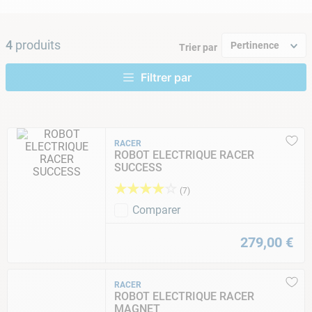
9
.
skimmer
10
.
chlore choc
4
produits
Pertinence
Trier par
RACER
ROBOT ELECTRIQUE RACER
SUCCESS
★
★
★
★
☆
(
7
)
Comparer
279
,
00
€
RACER
ROBOT ELECTRIQUE RACER
MAGNET