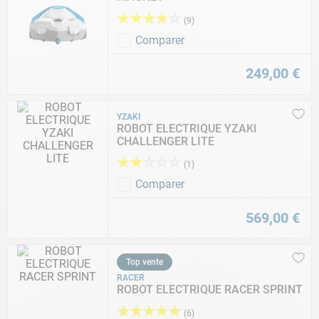
★
★
★
★
☆
(
9
)
Comparer
249
,
00
€
YZAKI
ROBOT ELECTRIQUE YZAKI
CHALLENGER LITE
★
★
☆
☆
☆
(
1
)
Comparer
569
,
00
€
Top vente
RACER
ROBOT ELECTRIQUE RACER SPRINT
★
★
★
★
★
(
6
)