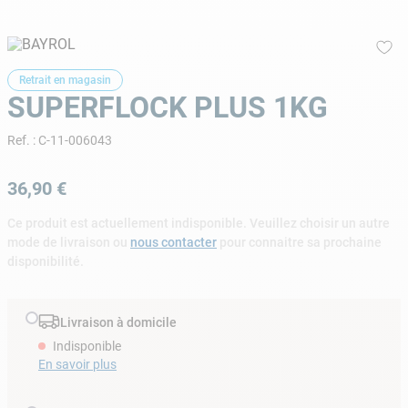
9
.
skimmer
10
.
chlore choc
Retrait en magasin
SUPERFLOCK PLUS 1KG
Ref.
:
C-11-006043
36
,
90
€
Ce produit est actuellement indisponible. Veuillez choisir un autre
mode de livraison ou
nous contacter
pour connaitre sa prochaine
disponibilité.
Livraison à domicile
Indisponible
En savoir plus