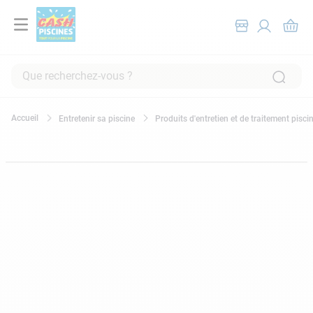
Que recherchez-vous ?
RECHERCHES FRÉQUENTES
Entretenir sa piscine
Produits d'entretien et de traitement pisci
1
.
pompe filtration piscine
2
.
piscine hors sol
3
.
robot piscine
4
.
aspirateur
5
.
chlore
6
.
tuyau
7
.
spa
8
.
aspirateur piscine