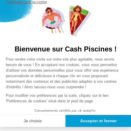
gants de protection
Continuer sans accepter
Précautions
En cas de contact avec les yeux, rincer
immédiatement et abondamment à l'eau
Notre satisfaction, la votre
Se laver les mains après utilisation
Avis clients
Conditionnement
Sachet - 1Kg
Recommandations & Avertissements
Chargement de la synthèse…
Bienvenue sur Cash Piscines !
Plateforme de Gestion du Consentem
• La filtration doit nécessairement fonctionner chaque jour
Pour rendre votre visite sur notre site plus agréable, nous avons
Veuillez vous connecter pour écrire un avis.
Axeptio consent
besoin de vous ! En acceptant nos cookies, vous nous permettez
(au moins un temps égal à la température de l'eau divisée par
d'utiliser vos données personnelles pour vous offrir une expérience
2.)
personnalisée et délicieuse à chaque clic en vous proposant
Le plus récent
Tout
notamment des contenus et des publicités adaptés à vos centres
• Par temps chaud ou usage intensif de la piscine, des
d'intérêts ! Alors laissez-nous vous surprendre !
Chargement des avis…
quantités plus importantes peuvent être nécessaires. Ce
Pour modifier vos préférences par la suite, cliquez sur le lien
produit est exclusivement réservé aux filtres à sable.
'Préférences de cookies' situé dans le pied de page.
• Ne jamais mélanger sous forme concentrée différents
Consentements certifiés par
produits chimiques.
Je choisis
Accepter et fermer
• Ajouter toujours le produit dans l'eau et jamais le contraire.