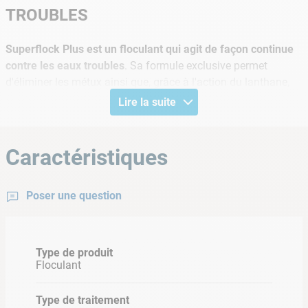
TROUBLES
Superflock Plus est un floculant qui agit de façon continue
contre les eaux troubles
. Sa formule exclusive permet
d'éliminer les métux ainsi que, grâce à l'action du lanthane,
les phosphates responsables de la prolifération des algues.
Lire la suite
Informations produit
Caractéristiques
•
Dosage:
1 cartouche / 50m3 dans le skimmer
•
Fréquence:
1 fois par semaine
Poser une question
•
Compatibilité
: Filtres à sable
Mode d'emploi
Type de produit
Floculant
• Procéder à un lavage à contre-courant avant utilisation de la
cartouche et ajuster le pH entre 7,0 et 7,4
Type de traitement