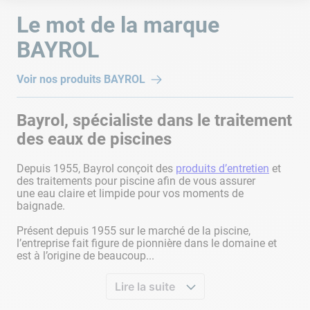
L'utilisation de Superflock Plus conduit à une filtration plus
Le mot de la marque
efficace.
BAYROL
• Le filtre bloquant d'avantage d'impuretés, des lavages à
contre-courant plus fréquents seront peut-être nécessaires.
Voir nos produits
BAYROL
Bayrol, spécialiste dans le traitement
des eaux de piscines
Depuis 1955, Bayrol conçoit des
produits d’entretien
et
des traitements pour piscine afin de vous assurer
une eau claire et limpide pour vos moments de
baignade.
Présent depuis 1955 sur le marché de la piscine,
l’entreprise fait figure de pionnière dans le domaine et
est à l’origine de beaucoup...
Lire la suite