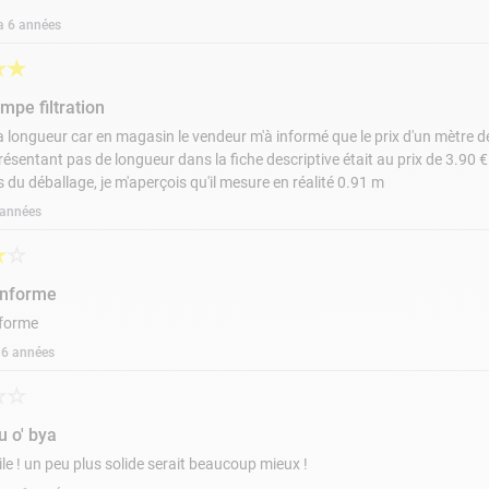
 a 6 années
★
★
mpe filtration
 longueur car en magasin le vendeur m'à informé que le prix d'un mètre de t
présentant pas de longueur dans la fiche descriptive était au prix de 3.90 €
s du déballage, je m'aperçois qu'il mesure en réalité 0.91 m
7 années
★
☆
onforme
forme
a 6 années
☆
☆
u o' bya
ile ! un peu plus solide serait beaucoup mieux !