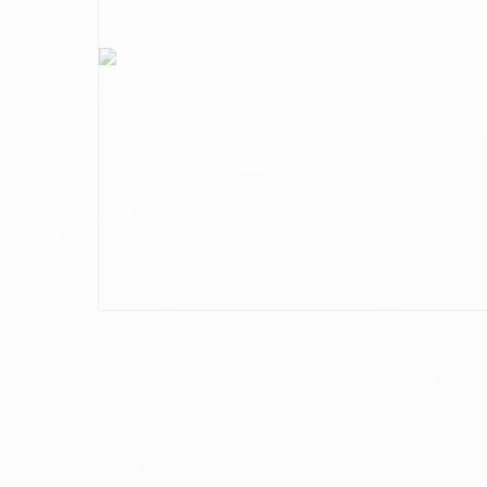
10
.
ch