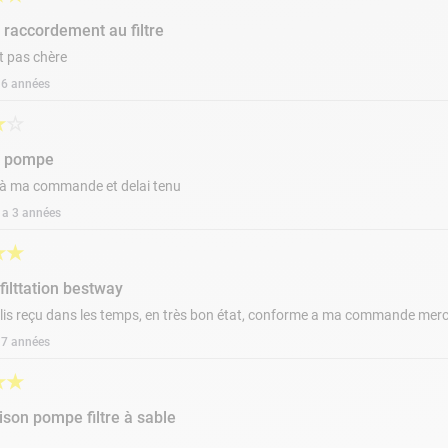
 raccordement au filtre
et pas chère
a 6 années
★
☆
e pompe
à ma commande et delai tenu
y a 3 années
★
★
filttation bestway
lis reçu dans les temps, en très bon état, conforme a ma commande merc
a 7 années
★
★
ison pompe filtre à sable