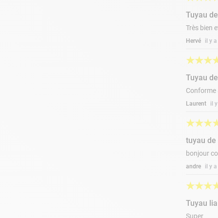
Tuyau de
Très bien 
Hervé
il y 
★
★
★
Tuyau d
Conforme 
Laurent
il 
★
★
★
tuyau de 
bonjour co
andre
il y 
★
★
★
Tuyau lia
Super