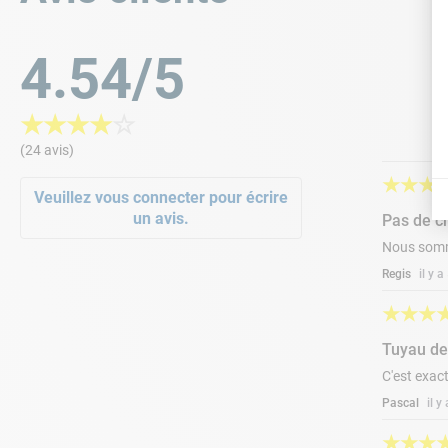
4.54/5
★
★
★
★
☆
(24 avis)
★
★
★
Veuillez vous connecter pour écrire
un avis.
Pas de c
Nous somme
Regis
il y 
★
★
★
Tuyau de
C'est exac
Pascal
il y
★
★
★