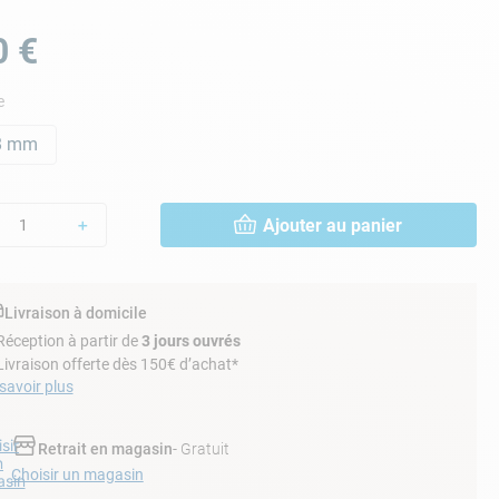
0
€
e
8 mm
Ajouter au panier
＋
Livraison à domicile
Réception à partir de
3 jours ouvrés
Livraison offerte dès 150€ d’achat*
savoir plus
sir
Retrait en magasin
- Gratuit
n
Choisir un magasin
sin