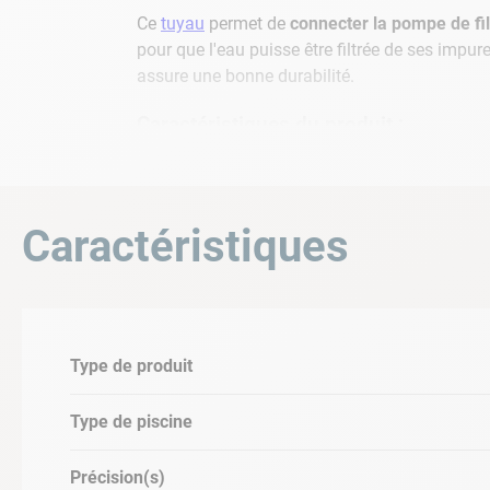
Ce
tuyau
permet de
connecter la pompe de filtr
pour que l'eau puisse être filtrée de ses impur
assure une bonne durabilité.
Caractéristiques du produit :
Type de produit : tuyau de filtration
Référence : K347PBH
Diamètre : Ø38mm
Caractéristiques
Longueur : 0.91 m
Type de produit
Type de piscine
Précision(s)