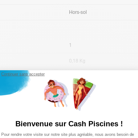
Hors-sol
1
0,18 Kg
Continuer sans accepter
Lire la suite
Bienvenue sur Cash Piscines !
Plateforme de Gestion du Consentemen
Pour rendre votre visite sur notre site plus agréable, nous avons besoin de
Axeptio consent