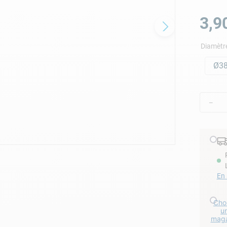
lore choc
3
,
9
Diamètr
Ø3
－
En 
Choi
u
maga