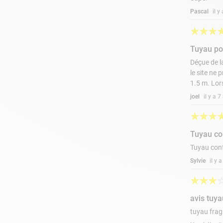
Pascal
il y
★
★
★
Tuyau po
Déçue de la
le site ne 
1.5 m. Lor
joel
il y a 
★
★
★
Tuyau c
Tuyau con
Sylvie
il y 
★
★
★
avis tuya
tuyau frag