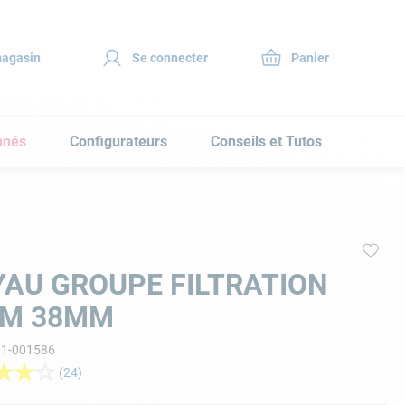
magasin
Se connecter
nnés
Configurateurs
Conseils et Tutos
AU GROUPE FILTRATION
AM 38MM
11-001586
★
★
☆
(
24
)