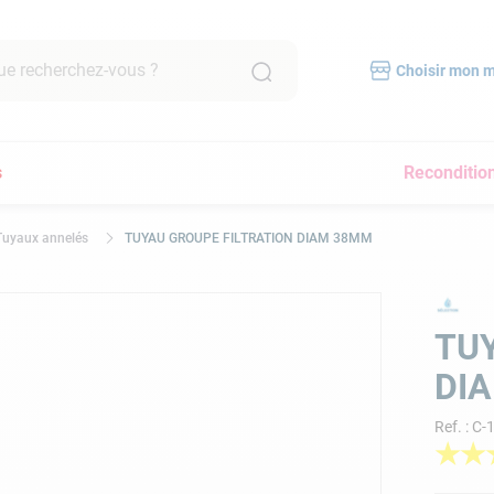
recherchez-vous ?
Choisir mon 
RCHES FRÉQUENTES
s
Reconditio
mpe filtration piscine
scine hors sol
Tuyaux annelés
TUYAU GROUPE FILTRATION DIAM 38MM
bot piscine
pirateur
lore
TUY
yau
DI
a
Ref.
:
C-
pirateur piscine
★
★
immer