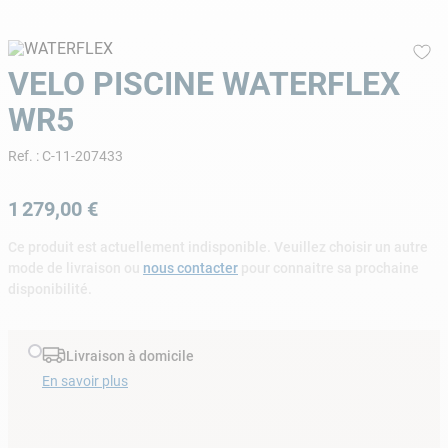
9
.
skimmer
10
.
chlore choc
VELO PISCINE WATERFLEX
WR5
Ref.
:
C-11-207433
1
279
,
00
€
Ce produit est actuellement indisponible. Veuillez choisir un autre
mode de livraison ou
nous contacter
pour connaitre sa prochaine
disponibilité.
Livraison à domicile
En savoir plus