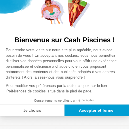
Réglages rapides
Anode sacrificielle pour
Drainage
Notre satisfaction, la votre
Click&Turn
usage marin
express
Avis clients
Bienvenue sur Cash Piscines !
Plateforme de Gestion du Consentem
Pour rendre votre visite sur notre site plus agréable, nous avons
Informations produit
Chargement de la synthèse…
Axeptio consent
besoin de vous ! En acceptant nos cookies, vous nous permettez
d'utiliser vos données personnelles pour vous offrir une expérience
Type de revêtement :
Adapté à tous les revêtements
Veuillez vous connecter pour écrire un avis.
personnalisée et délicieuse à chaque clic en vous proposant
(liner, PVC, carrelage, coque, polyester…)
notamment des contenus et des publicités adaptés à vos centres
Matière :
100% en acier INOX
AISI 316L qualité marine
d'intérêts ! Alors laissez-nous vous surprendre !
Le plus récent
Finition :
Acier brossé avec traitement anticorrosion
Pour modifier vos préférences par la suite, cliquez sur le lien
Niveau :
Intensif
'Préférences de cookies' situé dans le pied de page.
Chargement des avis…
Poids maximal autorisé :
150 kg
Consentements certifiés par
Taille :
Utilisateur de 1,30m à 2,05m
Je choisis
Accepter et fermer
Un système de résistance mécanique ajustable Spinning
Pro 2