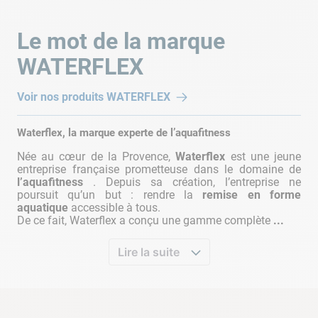
Grâce au système «
Spinning Pro 2
», vous pouvez régler
Le mot de la marque
précisément la résistance mécanique au pédalage. Le
molette, accessible en position assise permet d’ajuster la
WATERFLEX
difficulté de l’exercice et de personnaliser l’effort de manière
simple et efficace. Le système de résistance est équipé d’une
Voir nos produits
WATERFLEX
roue en acier inoxydable
et d’un
frein tampon
qui agit sur la
roue pour doser l’effort de façon précise et pour personnaliser
Waterflex, la marque experte de l’aquafitness
l’entrainement. Ce système offre la possibilité d’une pratique
Née au cœur de la Provence,
Waterflex
est une jeune
de haut niveau. Vous pouvez même
simuler une ascension
,
entreprise française prometteuse dans le domaine de
ressenti immédiat garanti !
l’aquafitness
. Depuis sa création, l’entreprise ne
poursuit qu’un but : rendre la
remise en forme
aquatique
accessible à tous.
De ce fait, Waterflex a conçu une gamme complète
...
DRAINAGE
MUSCULATION
REEDUCATION
Lire la suite
Accessoires inclus