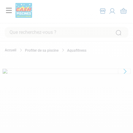
Que recherchez-vous ?
RECHERCHES FRÉQUENTES
Profiter de sa piscine
Aquafitness
1
.
pompe filtration piscine
2
.
piscine hors sol
3
.
robot piscine
4
.
aspirateur
5
.
chlore
6
.
tuyau
7
.
spa
8
.
aspirateur piscine