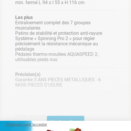
caractère ultra-sportif. Il stimule le renforcement musculaire
min. fermé L 94 x l 55 x H 116 cm
et permet de simuler les côtes comme un vélo de course
grâce à son système de résistance mécanique.
L’effet sur les
Les plus
muscles est immédiat !
Entraînement complet des 7 groupes
musculaires
Patins de stabilité et protection anti-rayure
Cet
aquabike
s’adapte à toutes les morphologies et à tous
Système « Spinning Pro 2 » pour régler
les bassins grâce à ses
6 axes de réglages
et son
système
précisément la résistance mécanique au
Click&Turn
. Avec les repères de marquage, vous pourrez
pédalage
Pédales thermo-moulées AQUASPEED 2,
facilement changer la position de la selle et du guidon, pour
utilisables pieds nus
une
utilisation facilitée
!
Précision(s)
Garantie 3 ANS PIECES METALLIQUES - 6
MOIS PIECES D'USURE
Les avantages
Poids des colis
Confort pieds
Guidon Sport
Réglages gradués
20 Kg
Lire la suite
Continuer sans accepter
nus
45°
précis